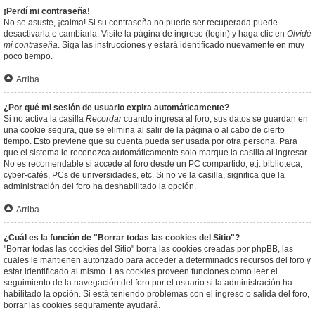
¡Perdí mi contraseña!
No se asuste, ¡calma! Si su contraseña no puede ser recuperada puede
desactivarla o cambiarla. Visite la página de ingreso (login) y haga clic en
Olvidé
mi contraseña
. Siga las instrucciones y estará identificado nuevamente en muy
poco tiempo.
Arriba
¿Por qué mi sesión de usuario expira automáticamente?
Si no activa la casilla
Recordar
cuando ingresa al foro, sus datos se guardan en
una cookie segura, que se elimina al salir de la página o al cabo de cierto
tiempo. Esto previene que su cuenta pueda ser usada por otra persona. Para
que el sistema le reconozca automáticamente solo marque la casilla al ingresar.
No es recomendable si accede al foro desde un PC compartido, e.j. biblioteca,
cyber-cafés, PCs de universidades, etc. Si no ve la casilla, significa que la
administración del foro ha deshabilitado la opción.
Arriba
¿Cuál es la función de "Borrar todas las cookies del Sitio"?
"Borrar todas las cookies del Sitio" borra las cookies creadas por phpBB, las
cuales le mantienen autorizado para acceder a determinados recursos del foro y
estar identificado al mismo. Las cookies proveen funciones como leer el
seguimiento de la navegación del foro por el usuario si la administración ha
habilitado la opción. Si está teniendo problemas con el ingreso o salida del foro,
borrar las cookies seguramente ayudará.