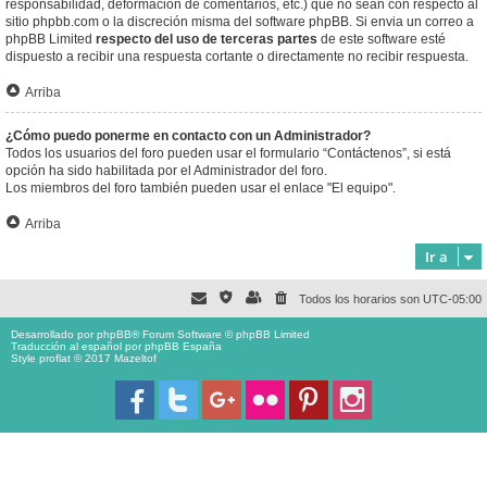
responsabilidad, deformación de comentarios, etc.) que no sean con respecto al
sitio phpbb.com o la discreción misma del software phpBB. Si envia un correo a
phpBB Limited
respecto del uso de terceras partes
de este software esté
dispuesto a recibir una respuesta cortante o directamente no recibir respuesta.
Arriba
¿Cómo puedo ponerme en contacto con un Administrador?
Todos los usuarios del foro pueden usar el formulario “Contáctenos”, si está
opción ha sido habilitada por el Administrador del foro.
Los miembros del foro también pueden usar el enlace "El equipo".
Arriba
Ir a
Todos los horarios son
UTC-05:00
Desarrollado por
phpBB
® Forum Software © phpBB Limited
Traducción al español por
phpBB España
Style proflat © 2017
Mazeltof