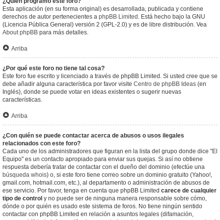
¿Quién programó este foro?
Esta aplicación (en su forma original) es desarrollada, publicada y contiene
derechos de autor pertenecientes a
phpBB Limited
. Está hecho bajo la GNU
(Licencia Pública General) versión 2 (GPL-2.0) y es de libre distribución. Vea
About phpBB
para más detalles.
Arriba
¿Por qué este foro no tiene tal cosa?
Este foro fue escrito y licenciado a través de phpBB Limited. Si usted cree que se
debe añadir alguna característica por favor visite
Centro de phpBB Ideas
(en
Inglés), donde se puede votar en ideas existentes o sugerir nuevas
características.
Arriba
¿Con quién se puede contactar acerca de abusos o usos ilegales
relacionados con este foro?
Cada uno de los administradores que figuran en la lista del grupo donde dice "El
Equipo" es un contacto apropiado para enviar sus quejas. Si así no obtiene
respuesta debería tratar de contactar con el dueño del dominio (efectúe una
búsqueda whois
) o, si este foro tiene correo sobre un dominio gratuito (Yahoo!,
gmail.com, hotmail.com, etc.), al departamento o administración de abusos de
ese servicio. Por favor, tenga en cuenta que phpBB Limited
carece de cualquier
tipo de control
y no puede ser de ninguna manera responsable sobre cómo,
dónde o por quién es usado este sistema de foros. No tiene ningún sentido
contactar con phpBB Limited en relación a asuntos legales (difamación,