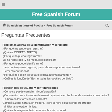
Free Spanish Forum
B
Spanish Institute of Puebla
Free Spanish Forum
u
Preguntas Frecuentes
s
c
Problemas acerca de la identificación y el registro
¿Por qué me tengo que registrar?
a
¿Qué es COPPA? (APPCO)
r
¿Por qué no puedo registrarme?
Me he registrado ¡y no me puedo identificar!
¿Por qué no puedo identificarme?
Hace un tiempo me registré, ¡pero ahora no puedo conectarme!
¡Perdí mi contraseña!
¿Por qué mi sesión de usuario expira automáticamente?
¿Cuál es la función de "Borrar todas las cookies del Sitio"?
Preferencias de usuario y configuraciones
¿Cómo se puede cambiar mi configuración?
¿Cómo evito que mi nombre de usuario aparezca en las listas de usuarios conectados?
¡La hora en los foros no es correcta!
Cambié la zona horaria en mi perfil, ¡pero la hora sigue siendo incorrecto!
¡Mi idioma no está en la lista!
¿Qué es la imagen al lado de mi nombre de usuario?