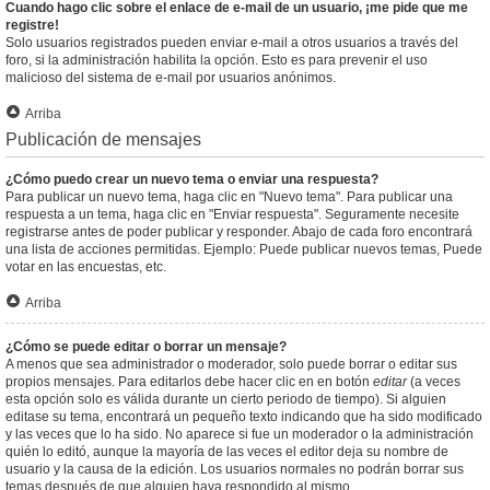
Cuando hago clic sobre el enlace de e-mail de un usuario, ¡me pide que me
registre!
Solo usuarios registrados pueden enviar e-mail a otros usuarios a través del
foro, si la administración habilita la opción. Esto es para prevenir el uso
malicioso del sistema de e-mail por usuarios anónimos.
Arriba
Publicación de mensajes
¿Cómo puedo crear un nuevo tema o enviar una respuesta?
Para publicar un nuevo tema, haga clic en "Nuevo tema". Para publicar una
respuesta a un tema, haga clic en "Enviar respuesta". Seguramente necesite
registrarse antes de poder publicar y responder. Abajo de cada foro encontrará
una lista de acciones permitidas. Ejemplo: Puede publicar nuevos temas, Puede
votar en las encuestas, etc.
Arriba
¿Cómo se puede editar o borrar un mensaje?
A menos que sea administrador o moderador, solo puede borrar o editar sus
propios mensajes. Para editarlos debe hacer clic en en botón
editar
(a veces
esta opción solo es válida durante un cierto periodo de tiempo). Si alguien
editase su tema, encontrará un pequeño texto indicando que ha sido modificado
y las veces que lo ha sido. No aparece si fue un moderador o la administración
quién lo editó, aunque la mayoría de las veces el editor deja su nombre de
usuario y la causa de la edición. Los usuarios normales no podrán borrar sus
temas después de que alguien haya respondido al mismo.