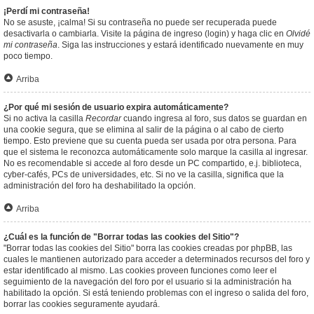
¡Perdí mi contraseña!
No se asuste, ¡calma! Si su contraseña no puede ser recuperada puede
desactivarla o cambiarla. Visite la página de ingreso (login) y haga clic en
Olvidé
mi contraseña
. Siga las instrucciones y estará identificado nuevamente en muy
poco tiempo.
Arriba
¿Por qué mi sesión de usuario expira automáticamente?
Si no activa la casilla
Recordar
cuando ingresa al foro, sus datos se guardan en
una cookie segura, que se elimina al salir de la página o al cabo de cierto
tiempo. Esto previene que su cuenta pueda ser usada por otra persona. Para
que el sistema le reconozca automáticamente solo marque la casilla al ingresar.
No es recomendable si accede al foro desde un PC compartido, e.j. biblioteca,
cyber-cafés, PCs de universidades, etc. Si no ve la casilla, significa que la
administración del foro ha deshabilitado la opción.
Arriba
¿Cuál es la función de "Borrar todas las cookies del Sitio"?
"Borrar todas las cookies del Sitio" borra las cookies creadas por phpBB, las
cuales le mantienen autorizado para acceder a determinados recursos del foro y
estar identificado al mismo. Las cookies proveen funciones como leer el
seguimiento de la navegación del foro por el usuario si la administración ha
habilitado la opción. Si está teniendo problemas con el ingreso o salida del foro,
borrar las cookies seguramente ayudará.