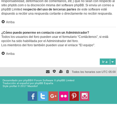
responsabilidad, deformación de comentarios, etc.) que no sean con respecto al
sitio phpbb.com o la discreción misma del software phpBB. Si envia un correo a
phpBB Limited
respecto del uso de terceras partes
de este software esté
dispuesto a recibir una respuesta cortante o directamente no recibir respuesta.
Arriba
¿Cómo puedo ponerme en contacto con un Administrador?
Todos los usuarios del foro pueden usar el formulario “Contáctenos”, si está
opción ha sido habilitada por el Administrador del foro.
Los miembros del foro también pueden usar el enlace "El equipo".
Arriba
Ir a
Todos los horarios son
UTC-05:00
Desarrollado por
phpBB
® Forum Software © phpBB Limited
Traducción al español por
phpBB España
Style proflat © 2017
Mazeltof