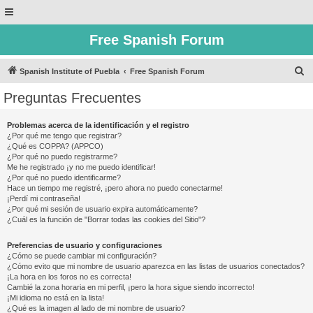
Free Spanish Forum
B
Spanish Institute of Puebla
Free Spanish Forum
u
Preguntas Frecuentes
s
c
Problemas acerca de la identificación y el registro
¿Por qué me tengo que registrar?
a
¿Qué es COPPA? (APPCO)
r
¿Por qué no puedo registrarme?
Me he registrado ¡y no me puedo identificar!
¿Por qué no puedo identificarme?
Hace un tiempo me registré, ¡pero ahora no puedo conectarme!
¡Perdí mi contraseña!
¿Por qué mi sesión de usuario expira automáticamente?
¿Cuál es la función de "Borrar todas las cookies del Sitio"?
Preferencias de usuario y configuraciones
¿Cómo se puede cambiar mi configuración?
¿Cómo evito que mi nombre de usuario aparezca en las listas de usuarios conectados?
¡La hora en los foros no es correcta!
Cambié la zona horaria en mi perfil, ¡pero la hora sigue siendo incorrecto!
¡Mi idioma no está en la lista!
¿Qué es la imagen al lado de mi nombre de usuario?