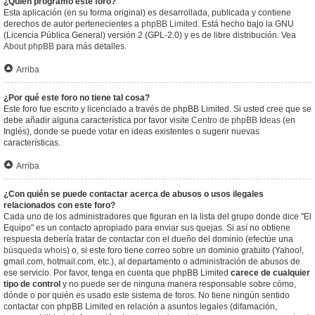
¿Quién programó este foro?
Esta aplicación (en su forma original) es desarrollada, publicada y contiene
derechos de autor pertenecientes a
phpBB Limited
. Está hecho bajo la GNU
(Licencia Pública General) versión 2 (GPL-2.0) y es de libre distribución. Vea
About phpBB
para más detalles.
Arriba
¿Por qué este foro no tiene tal cosa?
Este foro fue escrito y licenciado a través de phpBB Limited. Si usted cree que se
debe añadir alguna característica por favor visite
Centro de phpBB Ideas
(en
Inglés), donde se puede votar en ideas existentes o sugerir nuevas
características.
Arriba
¿Con quién se puede contactar acerca de abusos o usos ilegales
relacionados con este foro?
Cada uno de los administradores que figuran en la lista del grupo donde dice "El
Equipo" es un contacto apropiado para enviar sus quejas. Si así no obtiene
respuesta debería tratar de contactar con el dueño del dominio (efectúe una
búsqueda whois
) o, si este foro tiene correo sobre un dominio gratuito (Yahoo!,
gmail.com, hotmail.com, etc.), al departamento o administración de abusos de
ese servicio. Por favor, tenga en cuenta que phpBB Limited
carece de cualquier
tipo de control
y no puede ser de ninguna manera responsable sobre cómo,
dónde o por quién es usado este sistema de foros. No tiene ningún sentido
contactar con phpBB Limited en relación a asuntos legales (difamación,