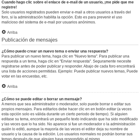
Cuando hago clic sobre el enlace de e-mail de un usuario, ¡me pide que me
registre!
Solo usuarios registrados pueden enviar e-mail a otros usuarios a través del
foro, si la administración habilita la opción. Esto es para prevenir el uso
malicioso del sistema de e-mail por usuarios anónimos.
Arriba
Publicación de mensajes
¿Cómo puedo crear un nuevo tema o enviar una respuesta?
Para publicar un nuevo tema, haga clic en "Nuevo tema". Para publicar una
respuesta a un tema, haga clic en "Enviar respuesta". Seguramente necesite
registrarse antes de poder publicar y responder. Abajo de cada foro encontrará
una lista de acciones permitidas. Ejemplo: Puede publicar nuevos temas, Puede
votar en las encuestas, etc.
Arriba
¿Cómo se puede editar o borrar un mensaje?
A menos que sea administrador o moderador, solo puede borrar o editar sus
propios mensajes. Para editarlos debe hacer clic en en botón
editar
(a veces
esta opción solo es válida durante un cierto periodo de tiempo). Si alguien
editase su tema, encontrará un pequeño texto indicando que ha sido modificado
y las veces que lo ha sido. No aparece si fue un moderador o la administración
quién lo editó, aunque la mayoría de las veces el editor deja su nombre de
usuario y la causa de la edición. Los usuarios normales no podrán borrar sus
temas después de que alguien haya respondido al mismo.