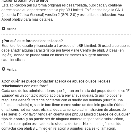
¿Quién programó este foro?
Esta aplicación (en su forma original) es desarrollada, publicada y contiene
derechos de autor pertenecientes a
phpBB Limited
. Está hecho bajo la GNU
(Licencia Pública General) versión 2 (GPL-2.0) y es de libre distribución. Vea
About phpBB
para más detalles.
Arriba
¿Por qué este foro no tiene tal cosa?
Este foro fue escrito y licenciado a través de phpBB Limited. Si usted cree que se
debe añadir alguna característica por favor visite
Centro de phpBB Ideas
(en
Inglés), donde se puede votar en ideas existentes o sugerir nuevas
características.
Arriba
¿Con quién se puede contactar acerca de abusos o usos ilegales
relacionados con este foro?
Cada uno de los administradores que figuran en la lista del grupo donde dice "El
Equipo" es un contacto apropiado para enviar sus quejas. Si así no obtiene
respuesta debería tratar de contactar con el dueño del dominio (efectúe una
búsqueda whois
) o, si este foro tiene correo sobre un dominio gratuito (Yahoo!,
gmail.com, hotmail.com, etc.), al departamento o administración de abusos de
ese servicio. Por favor, tenga en cuenta que phpBB Limited
carece de cualquier
tipo de control
y no puede ser de ninguna manera responsable sobre cómo,
dónde o por quién es usado este sistema de foros. No tiene ningún sentido
contactar con phpBB Limited en relación a asuntos legales (difamación,