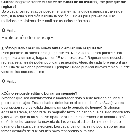
Cuando hago clic sobre el enlace de e-mail de un usuario, ¡me pide que me
registre!
Solo usuarios registrados pueden enviar e-mail a otros usuarios a través del
foro, si la administración habilita la opción. Esto es para prevenir el uso
malicioso del sistema de e-mail por usuarios anónimos.
Arriba
Publicación de mensajes
¿Cómo puedo crear un nuevo tema o enviar una respuesta?
Para publicar un nuevo tema, haga clic en "Nuevo tema". Para publicar una
respuesta a un tema, haga clic en "Enviar respuesta". Seguramente necesite
registrarse antes de poder publicar y responder. Abajo de cada foro encontrará
una lista de acciones permitidas. Ejemplo: Puede publicar nuevos temas, Puede
votar en las encuestas, etc.
Arriba
¿Cómo se puede editar o borrar un mensaje?
A menos que sea administrador o moderador, solo puede borrar o editar sus
propios mensajes. Para editarlos debe hacer clic en en botón
editar
(a veces
esta opción solo es válida durante un cierto periodo de tiempo). Si alguien
editase su tema, encontrará un pequeño texto indicando que ha sido modificado
y las veces que lo ha sido. No aparece si fue un moderador o la administración
quién lo editó, aunque la mayoría de las veces el editor deja su nombre de
usuario y la causa de la edición. Los usuarios normales no podrán borrar sus
temas después de que alguien haya respondido al mismo.