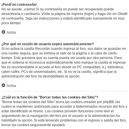
¡Perdí mi contraseña!
No se asuste, ¡calma! Si su contraseña no puede ser recuperada puede
desactivarla o cambiarla. Visite la página de ingreso (login) y haga clic en
Olvidé
mi contraseña
. Siga las instrucciones y estará identificado nuevamente en muy
poco tiempo.
Arriba
¿Por qué mi sesión de usuario expira automáticamente?
Si no activa la casilla
Recordar
cuando ingresa al foro, sus datos se guardan en
una cookie segura, que se elimina al salir de la página o al cabo de cierto
tiempo. Esto previene que su cuenta pueda ser usada por otra persona. Para
que el sistema le reconozca automáticamente solo marque la casilla al ingresar.
No es recomendable si accede al foro desde un PC compartido, e.j. biblioteca,
cyber-cafés, PCs de universidades, etc. Si no ve la casilla, significa que la
administración del foro ha deshabilitado la opción.
Arriba
¿Cuál es la función de "Borrar todas las cookies del Sitio"?
"Borrar todas las cookies del Sitio" borra las cookies creadas por phpBB, las
cuales le mantienen autorizado para acceder a determinados recursos del foro y
estar identificado al mismo. Las cookies proveen funciones como leer el
seguimiento de la navegación del foro por el usuario si la administración ha
habilitado la opción. Si está teniendo problemas con el ingreso o salida del foro,
borrar las cookies seguramente ayudará.