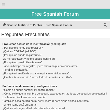
Free Spanish Forum
B
Spanish Institute of Puebla
Free Spanish Forum
u
Preguntas Frecuentes
s
c
Problemas acerca de la identificación y el registro
¿Por qué me tengo que registrar?
a
¿Qué es COPPA? (APPCO)
r
¿Por qué no puedo registrarme?
Me he registrado ¡y no me puedo identificar!
¿Por qué no puedo identificarme?
Hace un tiempo me registré, ¡pero ahora no puedo conectarme!
¡Perdí mi contraseña!
¿Por qué mi sesión de usuario expira automáticamente?
¿Cuál es la función de "Borrar todas las cookies del Sitio"?
Preferencias de usuario y configuraciones
¿Cómo se puede cambiar mi configuración?
¿Cómo evito que mi nombre de usuario aparezca en las listas de usuarios conectados?
¡La hora en los foros no es correcta!
Cambié la zona horaria en mi perfil, ¡pero la hora sigue siendo incorrecto!
¡Mi idioma no está en la lista!
¿Qué es la imagen al lado de mi nombre de usuario?