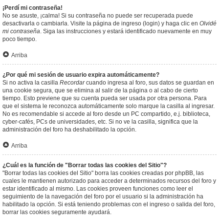
¡Perdí mi contraseña!
No se asuste, ¡calma! Si su contraseña no puede ser recuperada puede
desactivarla o cambiarla. Visite la página de ingreso (login) y haga clic en
Olvidé
mi contraseña
. Siga las instrucciones y estará identificado nuevamente en muy
poco tiempo.
Arriba
¿Por qué mi sesión de usuario expira automáticamente?
Si no activa la casilla
Recordar
cuando ingresa al foro, sus datos se guardan en
una cookie segura, que se elimina al salir de la página o al cabo de cierto
tiempo. Esto previene que su cuenta pueda ser usada por otra persona. Para
que el sistema le reconozca automáticamente solo marque la casilla al ingresar.
No es recomendable si accede al foro desde un PC compartido, e.j. biblioteca,
cyber-cafés, PCs de universidades, etc. Si no ve la casilla, significa que la
administración del foro ha deshabilitado la opción.
Arriba
¿Cuál es la función de "Borrar todas las cookies del Sitio"?
"Borrar todas las cookies del Sitio" borra las cookies creadas por phpBB, las
cuales le mantienen autorizado para acceder a determinados recursos del foro y
estar identificado al mismo. Las cookies proveen funciones como leer el
seguimiento de la navegación del foro por el usuario si la administración ha
habilitado la opción. Si está teniendo problemas con el ingreso o salida del foro,
borrar las cookies seguramente ayudará.