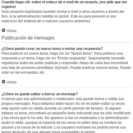
Cuando hago clic sobre el enlace de e-mail de un usuario, ¡me pide que me
registre!
Solo usuarios registrados pueden enviar e-mail a otros usuarios a través del
foro, si la administración habilita la opción. Esto es para prevenir el uso
malicioso del sistema de e-mail por usuarios anónimos.
Arriba
Publicación de mensajes
¿Cómo puedo crear un nuevo tema o enviar una respuesta?
Para publicar un nuevo tema, haga clic en "Nuevo tema". Para publicar una
respuesta a un tema, haga clic en "Enviar respuesta". Seguramente necesite
registrarse antes de poder publicar y responder. Abajo de cada foro encontrará
una lista de acciones permitidas. Ejemplo: Puede publicar nuevos temas, Puede
votar en las encuestas, etc.
Arriba
¿Cómo se puede editar o borrar un mensaje?
A menos que sea administrador o moderador, solo puede borrar o editar sus
propios mensajes. Para editarlos debe hacer clic en en botón
editar
(a veces
esta opción solo es válida durante un cierto periodo de tiempo). Si alguien
editase su tema, encontrará un pequeño texto indicando que ha sido modificado
y las veces que lo ha sido. No aparece si fue un moderador o la administración
quién lo editó, aunque la mayoría de las veces el editor deja su nombre de
usuario y la causa de la edición. Los usuarios normales no podrán borrar sus
temas después de que alguien haya respondido al mismo.