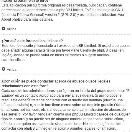
¿Quién programó este foro?
Esta aplicación (en su forma original) es desarrollada, publicada y contiene
derechos de autor pertenecientes a
phpBB Limited
. Está hecho bajo la GNU
(Licencia Pública General) versión 2 (GPL-2.0) y es de libre distribución. Vea
About phpBB
para más detalles.
Arriba
¿Por qué este foro no tiene tal cosa?
Este foro fue escrito y licenciado a través de phpBB Limited. Si usted cree que se
debe añadir alguna característica por favor visite
Centro de phpBB Ideas
(en
Inglés), donde se puede votar en ideas existentes o sugerir nuevas
características.
Arriba
¿Con quién se puede contactar acerca de abusos o usos ilegales
relacionados con este foro?
Cada uno de los administradores que figuran en la lista del grupo donde dice "El
Equipo" es un contacto apropiado para enviar sus quejas. Si así no obtiene
respuesta debería tratar de contactar con el dueño del dominio (efectúe una
búsqueda whois
) o, si este foro tiene correo sobre un dominio gratuito (Yahoo!,
gmail.com, hotmail.com, etc.), al departamento o administración de abusos de
ese servicio. Por favor, tenga en cuenta que phpBB Limited
carece de cualquier
tipo de control
y no puede ser de ninguna manera responsable sobre cómo,
dónde o por quién es usado este sistema de foros. No tiene ningún sentido
contactar con phpBB Limited en relación a asuntos legales (difamación,