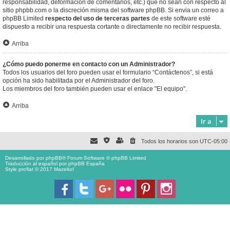
responsabilidad, deformación de comentarios, etc.) que no sean con respecto al
sitio phpbb.com o la discreción misma del software phpBB. Si envia un correo a
phpBB Limited
respecto del uso de terceras partes
de este software esté
dispuesto a recibir una respuesta cortante o directamente no recibir respuesta.
Arriba
¿Cómo puedo ponerme en contacto con un Administrador?
Todos los usuarios del foro pueden usar el formulario “Contáctenos”, si está
opción ha sido habilitada por el Administrador del foro.
Los miembros del foro también pueden usar el enlace "El equipo".
Arriba
Ir a
Todos los horarios son
UTC-05:00
Desarrollado por
phpBB
® Forum Software © phpBB Limited
Traducción al español por
phpBB España
Style proflat © 2017
Mazeltof