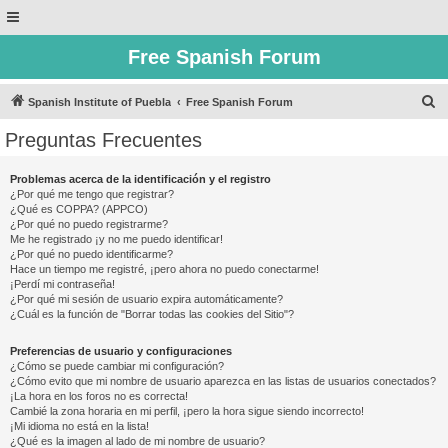
Free Spanish Forum
B
Spanish Institute of Puebla
Free Spanish Forum
u
Preguntas Frecuentes
s
c
Problemas acerca de la identificación y el registro
¿Por qué me tengo que registrar?
a
¿Qué es COPPA? (APPCO)
r
¿Por qué no puedo registrarme?
Me he registrado ¡y no me puedo identificar!
¿Por qué no puedo identificarme?
Hace un tiempo me registré, ¡pero ahora no puedo conectarme!
¡Perdí mi contraseña!
¿Por qué mi sesión de usuario expira automáticamente?
¿Cuál es la función de "Borrar todas las cookies del Sitio"?
Preferencias de usuario y configuraciones
¿Cómo se puede cambiar mi configuración?
¿Cómo evito que mi nombre de usuario aparezca en las listas de usuarios conectados?
¡La hora en los foros no es correcta!
Cambié la zona horaria en mi perfil, ¡pero la hora sigue siendo incorrecto!
¡Mi idioma no está en la lista!
¿Qué es la imagen al lado de mi nombre de usuario?