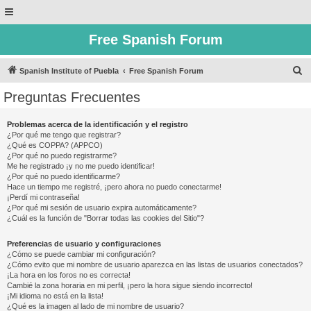
Free Spanish Forum
B
Spanish Institute of Puebla
Free Spanish Forum
u
Preguntas Frecuentes
s
c
Problemas acerca de la identificación y el registro
¿Por qué me tengo que registrar?
a
¿Qué es COPPA? (APPCO)
r
¿Por qué no puedo registrarme?
Me he registrado ¡y no me puedo identificar!
¿Por qué no puedo identificarme?
Hace un tiempo me registré, ¡pero ahora no puedo conectarme!
¡Perdí mi contraseña!
¿Por qué mi sesión de usuario expira automáticamente?
¿Cuál es la función de "Borrar todas las cookies del Sitio"?
Preferencias de usuario y configuraciones
¿Cómo se puede cambiar mi configuración?
¿Cómo evito que mi nombre de usuario aparezca en las listas de usuarios conectados?
¡La hora en los foros no es correcta!
Cambié la zona horaria en mi perfil, ¡pero la hora sigue siendo incorrecto!
¡Mi idioma no está en la lista!
¿Qué es la imagen al lado de mi nombre de usuario?