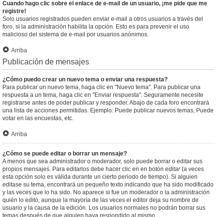
Cuando hago clic sobre el enlace de e-mail de un usuario, ¡me pide que me
registre!
Solo usuarios registrados pueden enviar e-mail a otros usuarios a través del
foro, si la administración habilita la opción. Esto es para prevenir el uso
malicioso del sistema de e-mail por usuarios anónimos.
Arriba
Publicación de mensajes
¿Cómo puedo crear un nuevo tema o enviar una respuesta?
Para publicar un nuevo tema, haga clic en "Nuevo tema". Para publicar una
respuesta a un tema, haga clic en "Enviar respuesta". Seguramente necesite
registrarse antes de poder publicar y responder. Abajo de cada foro encontrará
una lista de acciones permitidas. Ejemplo: Puede publicar nuevos temas, Puede
votar en las encuestas, etc.
Arriba
¿Cómo se puede editar o borrar un mensaje?
A menos que sea administrador o moderador, solo puede borrar o editar sus
propios mensajes. Para editarlos debe hacer clic en en botón
editar
(a veces
esta opción solo es válida durante un cierto periodo de tiempo). Si alguien
editase su tema, encontrará un pequeño texto indicando que ha sido modificado
y las veces que lo ha sido. No aparece si fue un moderador o la administración
quién lo editó, aunque la mayoría de las veces el editor deja su nombre de
usuario y la causa de la edición. Los usuarios normales no podrán borrar sus
temas después de que alguien haya respondido al mismo.