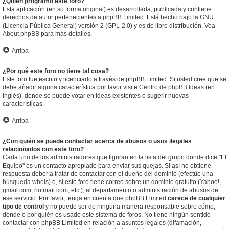
¿Quién programó este foro?
Esta aplicación (en su forma original) es desarrollada, publicada y contiene
derechos de autor pertenecientes a
phpBB Limited
. Está hecho bajo la GNU
(Licencia Pública General) versión 2 (GPL-2.0) y es de libre distribución. Vea
About phpBB
para más detalles.
Arriba
¿Por qué este foro no tiene tal cosa?
Este foro fue escrito y licenciado a través de phpBB Limited. Si usted cree que se
debe añadir alguna característica por favor visite
Centro de phpBB Ideas
(en
Inglés), donde se puede votar en ideas existentes o sugerir nuevas
características.
Arriba
¿Con quién se puede contactar acerca de abusos o usos ilegales
relacionados con este foro?
Cada uno de los administradores que figuran en la lista del grupo donde dice "El
Equipo" es un contacto apropiado para enviar sus quejas. Si así no obtiene
respuesta debería tratar de contactar con el dueño del dominio (efectúe una
búsqueda whois
) o, si este foro tiene correo sobre un dominio gratuito (Yahoo!,
gmail.com, hotmail.com, etc.), al departamento o administración de abusos de
ese servicio. Por favor, tenga en cuenta que phpBB Limited
carece de cualquier
tipo de control
y no puede ser de ninguna manera responsable sobre cómo,
dónde o por quién es usado este sistema de foros. No tiene ningún sentido
contactar con phpBB Limited en relación a asuntos legales (difamación,