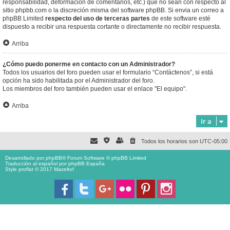
responsabilidad, deformación de comentarios, etc.) que no sean con respecto al
sitio phpbb.com o la discreción misma del software phpBB. Si envia un correo a
phpBB Limited
respecto del uso de terceras partes
de este software esté
dispuesto a recibir una respuesta cortante o directamente no recibir respuesta.
Arriba
¿Cómo puedo ponerme en contacto con un Administrador?
Todos los usuarios del foro pueden usar el formulario “Contáctenos”, si está
opción ha sido habilitada por el Administrador del foro.
Los miembros del foro también pueden usar el enlace "El equipo".
Arriba
Ir a
Todos los horarios son
UTC-05:00
Desarrollado por
phpBB
® Forum Software © phpBB Limited
Traducción al español por
phpBB España
Style proflat © 2017
Mazeltof