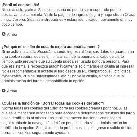
¡Perdí mi contraseña!
No se asuste, ¡calma! Si su contraseña no puede ser recuperada puede
desactivarla o cambiarla. Visite la página de ingreso (login) y haga clic en
Olvidé
mi contraseña
. Siga las instrucciones y estará identificado nuevamente en muy
poco tiempo.
Arriba
¿Por qué mi sesión de usuario expira automáticamente?
Si no activa la casilla
Recordar
cuando ingresa al foro, sus datos se guardan en
una cookie segura, que se elimina al salir de la página o al cabo de cierto
tiempo. Esto previene que su cuenta pueda ser usada por otra persona. Para
que el sistema le reconozca automáticamente solo marque la casilla al ingresar.
No es recomendable si accede al foro desde un PC compartido, e.j. biblioteca,
cyber-cafés, PCs de universidades, etc. Si no ve la casilla, significa que la
administración del foro ha deshabilitado la opción.
Arriba
¿Cuál es la función de "Borrar todas las cookies del Sitio"?
"Borrar todas las cookies del Sitio" borra las cookies creadas por phpBB, las
cuales le mantienen autorizado para acceder a determinados recursos del foro y
estar identificado al mismo. Las cookies proveen funciones como leer el
seguimiento de la navegación del foro por el usuario si la administración ha
habilitado la opción. Si está teniendo problemas con el ingreso o salida del foro,
borrar las cookies seguramente ayudará.