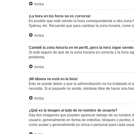
Arriba
¡La hora en los foros no es correcta!
Es posible que esté viendo la hora correspondiente a otra zona ho
Sydney, etc. Recuerde que para cambiar la zona horaria, como la
Arriba
Cambié la zona horaria en mi perfil, ¡pero la hora sigue siendo
Si está seguro de que de la zona horaria es correcta y la hora s
problema.
Arriba
¡Mi idioma no está en la lista!
Esto se puede deber a que la administración no ha instalado el 
necesita. Si el paquete no existe, siéntase libre de hacer una t
Arriba
¿Qué es la imagen al lado de mi nombre de usuario?
Hay dos imágenes que pueden aparecer debajo de su nombre de us
usuario, generalmente en forma de estrellas, bloques o puntos,
como avatar y generalmente es única o personal para cada usua