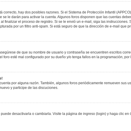
á correcto, hay dos posibles razones. Si el Sistema de Protección Infantil (APPCO)
 se le darán para activar la cuenta. Algunos foros disponen que las cuentas deben
al finalizar el proceso de registro. Si se le envió un e-mail, siga las instrucciones
apturada por un filtro anti-spam. Si está seguro de que la dirección de e-mail que 
, asegúrese de que su nombre de usuario y contraseña se encuentren escritos corr
 foro esté mal configurado por su dueño y/o tenga fallos en la programación, por 
e!
 cuenta por alguna razón. También, algunos foros periódicamente remueven sus us
 nuevo y participe de las discuciones.
uede desactivarla o cambiarla. Visite la página de ingreso (login) y haga clic en