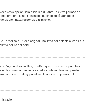
veces esta opción solo es válida durante un cierto periodo de
n moderador o la administración quién lo editó, aunque la
 que alguien haya respondido al mismo.
e un mensaje. Puede asignar una firma por defecto a todos sus
 firma
dentro del perfil.
ación; si no la visualiza, significa que no posee los permisos
e en la correspondiente línea del formulario. También puede
 duración infinita) y por último la opción de permitir a lo
nistración.