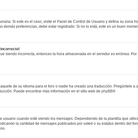
raria. Si este es el caso, visite el Panel de Control de Usuario y defina su zona h
s demás preferencias, debe estar registrado. Si no lo está, este es un buen mome
 incorrecto!
igue siendo incorrecta, entonces la hora almacenada en el servidor es errónea. Por
paquete de su idioma para el foro o nadie ha creado una traducción. Pregúntele a u
raducción. Puede encontrar más información en el sitio web de
phpBB
®
uario cuando esté viendo los mensajes. Dependiendo de la plantilla que utilice el
 indicando la cantidad de mensajes publicados por usted o su estatus dentro del 
rio.