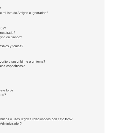
?
e mi lista de Amigos e Ignorados?
ros?
resultado?
ina en blanco?
nsajes y temas?
vorito y suscribirme a un tema?
emas específicos?
ste foro?
tos?
busos o usos ilegales relacionados con este foro?
Administrador?