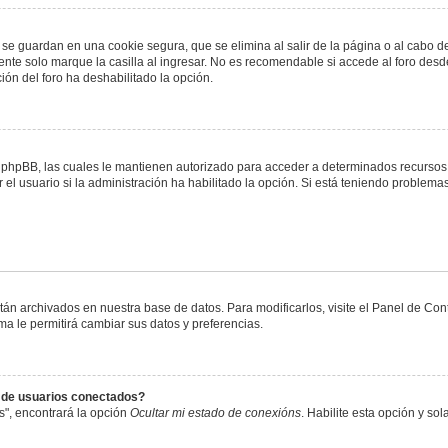
 se guardan en una cookie segura, que se elimina al salir de la página o al cabo 
te solo marque la casilla al ingresar. No es recomendable si accede al foro desde
ación del foro ha deshabilitado la opción.
or phpBB, las cuales le mantienen autorizado para acceder a determinados recursos 
el usuario si la administración ha habilitado la opción. Si está teniendo problemas
stán archivados en nuestra base de datos. Para modificarlos, visite el Panel de Co
ema le permitirá cambiar sus datos y preferencias.
s de usuarios conectados?
s", encontrará la opción
Ocultar mi estado de conexións
. Habilite esta opción y s