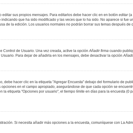
 editar sus propios mensajes. Para editarlos debe hacer clic en en botón
editar
(a 
 indicando que ha sido modificado y las veces que lo ha sido. No aparece si fue u
causa de la edición. Los usuarios normales no podrán borrar sus temas después de
e Control de Usuario. Una vez creada, active la opción
Añadir firma
cuando publiqu
e Usuario. Para dejar de añadirla en los mensajes, debe desactivar la opción
Añadir
 debe hacer clic en la etiqueta "Agregar Encuesta" debajo del formulario de public
dos opciones en el campo apropiado, asegurándose de que cada opción se encuentr
a etiqueta "Opciones por usuario", el tiempo límite en días para la encuesta (0 para
nistración. Si necesita añadir más opciones a la encuesta, comuníquese con La Admi