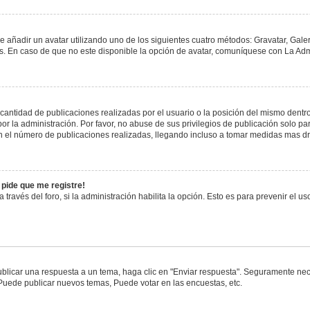
e añadir un avatar utilizando uno de los siguientes cuatro métodos: Gravatar, Gale
 En caso de que no este disponible la opción de avatar, comuníquese con La Admi
antidad de publicaciones realizadas por el usuario o la posición del mismo dentro 
 la administración. Por favor, no abuse de sus privilegios de publicación solo pa
n el número de publicaciones realizadas, llegando incluso a tomar medidas mas drá
 pide que me registre!
 través del foro, si la administración habilita la opción. Esto es para prevenir el 
blicar una respuesta a un tema, haga clic en "Enviar respuesta". Seguramente nece
 Puede publicar nuevos temas, Puede votar en las encuestas, etc.