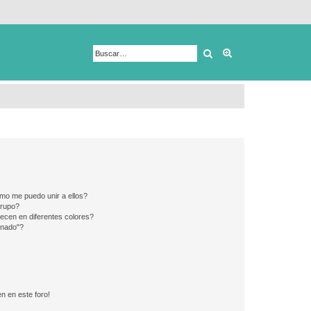
Buscar
Búsqueda avanza
mo me puedo unir a ellos?
Grupo?
ecen en diferentes colores?
inado"?
n en este foro!