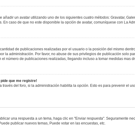
e añadir un avatar utilizando uno de los siguientes cuatro métodos: Gravatar, Gale
 En caso de que no este disponible la opción de avatar, comuníquese con La Admi
antidad de publicaciones realizadas por el usuario o la posición del mismo dentro 
 la administración. Por favor, no abuse de sus privilegios de publicación solo pa
n el número de publicaciones realizadas, llegando incluso a tomar medidas mas drá
 pide que me registre!
 través del foro, si la administración habilita la opción. Esto es para prevenir el 
blicar una respuesta a un tema, haga clic en "Enviar respuesta". Seguramente nece
 Puede publicar nuevos temas, Puede votar en las encuestas, etc.