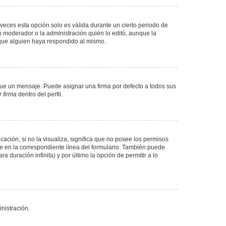
veces esta opción solo es válida durante un cierto periodo de
n moderador o la administración quién lo editó, aunque la
 que alguien haya respondido al mismo.
e un mensaje. Puede asignar una firma por defecto a todos sus
 firma
dentro del perfil.
ación; si no la visualiza, significa que no posee los permisos
e en la correspondiente línea del formulario. También puede
 duración infinita) y por último la opción de permitir a lo
nistración.