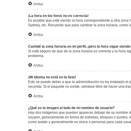
Arriba
¡La hora en los foros no es correcta!
Es posible que esté viendo la hora correspondiente a otra zona ho
Sydney, etc. Recuerde que para cambiar la zona horaria, como la
Arriba
Cambié la zona horaria en mi perfil, ¡pero la hora sigue siendo
Si está seguro de que de la zona horaria es correcta y la hora s
problema.
Arriba
¡Mi idioma no está en la lista!
Esto se puede deber a que la administración no ha instalado el 
necesita. Si el paquete no existe, siéntase libre de hacer una t
Arriba
¿Qué es la imagen al lado de mi nombre de usuario?
Hay dos imágenes que pueden aparecer debajo de su nombre de us
usuario, generalmente en forma de estrellas, bloques o puntos,
como avatar y generalmente es única o personal para cada usua