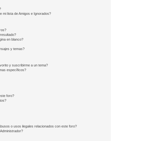
?
e mi lista de Amigos e Ignorados?
ros?
resultado?
ina en blanco?
nsajes y temas?
vorito y suscribirme a un tema?
emas específicos?
ste foro?
tos?
busos o usos ilegales relacionados con este foro?
Administrador?