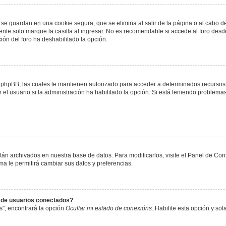
 se guardan en una cookie segura, que se elimina al salir de la página o al cabo 
te solo marque la casilla al ingresar. No es recomendable si accede al foro desde
ación del foro ha deshabilitado la opción.
or phpBB, las cuales le mantienen autorizado para acceder a determinados recursos 
el usuario si la administración ha habilitado la opción. Si está teniendo problemas
stán archivados en nuestra base de datos. Para modificarlos, visite el Panel de Co
ema le permitirá cambiar sus datos y preferencias.
s de usuarios conectados?
s", encontrará la opción
Ocultar mi estado de conexións
. Habilite esta opción y s