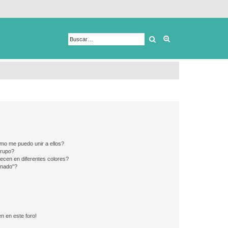
Buscar
Búsqueda avanza
mo me puedo unir a ellos?
Grupo?
ecen en diferentes colores?
inado"?
n en este foro!