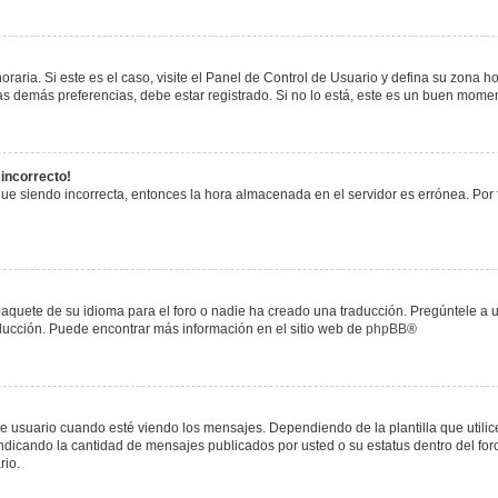
raria. Si este es el caso, visite el Panel de Control de Usuario y defina su zona h
s demás preferencias, debe estar registrado. Si no lo está, este es un buen mome
 incorrecto!
igue siendo incorrecta, entonces la hora almacenada en el servidor es errónea. Por
paquete de su idioma para el foro o nadie ha creado una traducción. Pregúntele a u
raducción. Puede encontrar más información en el sitio web de
phpBB
®
uario cuando esté viendo los mensajes. Dependiendo de la plantilla que utilice el
 indicando la cantidad de mensajes publicados por usted o su estatus dentro del 
rio.