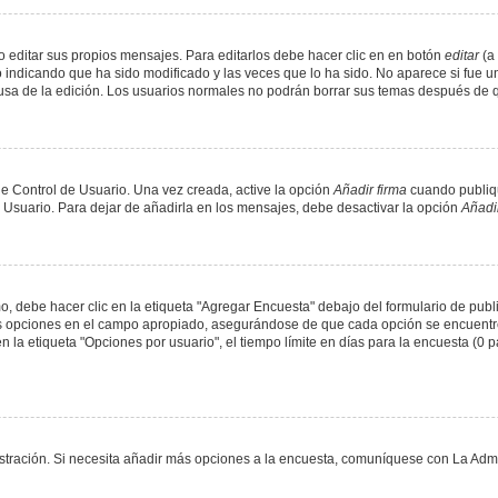
 editar sus propios mensajes. Para editarlos debe hacer clic en en botón
editar
(a 
 indicando que ha sido modificado y las veces que lo ha sido. No aparece si fue u
causa de la edición. Los usuarios normales no podrán borrar sus temas después de
e Control de Usuario. Una vez creada, active la opción
Añadir firma
cuando publiqu
e Usuario. Para dejar de añadirla en los mensajes, debe desactivar la opción
Añadir
 debe hacer clic en la etiqueta "Agregar Encuesta" debajo del formulario de public
dos opciones en el campo apropiado, asegurándose de que cada opción se encuentr
a etiqueta "Opciones por usuario", el tiempo límite en días para la encuesta (0 para
nistración. Si necesita añadir más opciones a la encuesta, comuníquese con La Admi