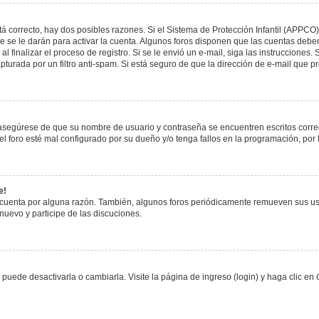
á correcto, hay dos posibles razones. Si el Sistema de Protección Infantil (APPCO)
 se le darán para activar la cuenta. Algunos foros disponen que las cuentas deben
al finalizar el proceso de registro. Si se le envió un e-mail, siga las instrucciones
apturada por un filtro anti-spam. Si está seguro de que la dirección de e-mail que 
, asegúrese de que su nombre de usuario y contraseña se encuentren escritos corr
 foro esté mal configurado por su dueño y/o tenga fallos en la programación, por 
e!
 cuenta por alguna razón. También, algunos foros periódicamente remueven sus us
 nuevo y participe de las discuciones.
uede desactivarla o cambiarla. Visite la página de ingreso (login) y haga clic en