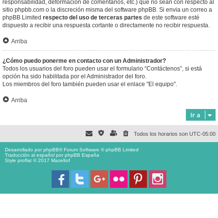
responsabilidad, deformación de comentarios, etc.) que no sean con respecto al
sitio phpbb.com o la discreción misma del software phpBB. Si envia un correo a
phpBB Limited
respecto del uso de terceras partes
de este software esté
dispuesto a recibir una respuesta cortante o directamente no recibir respuesta.
Arriba
¿Cómo puedo ponerme en contacto con un Administrador?
Todos los usuarios del foro pueden usar el formulario “Contáctenos”, si está
opción ha sido habilitada por el Administrador del foro.
Los miembros del foro también pueden usar el enlace "El equipo".
Arriba
Ir a
Todos los horarios son
UTC-05:00
Desarrollado por
phpBB
® Forum Software © phpBB Limited
Traducción al español por
phpBB España
Style proflat © 2017
Mazeltof