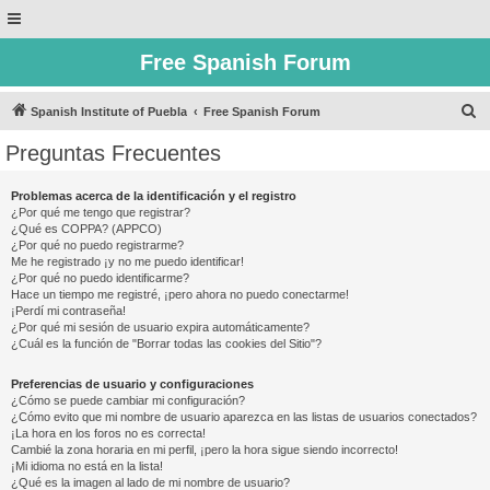
Free Spanish Forum
B
Spanish Institute of Puebla
Free Spanish Forum
u
Preguntas Frecuentes
s
c
Problemas acerca de la identificación y el registro
¿Por qué me tengo que registrar?
a
¿Qué es COPPA? (APPCO)
r
¿Por qué no puedo registrarme?
Me he registrado ¡y no me puedo identificar!
¿Por qué no puedo identificarme?
Hace un tiempo me registré, ¡pero ahora no puedo conectarme!
¡Perdí mi contraseña!
¿Por qué mi sesión de usuario expira automáticamente?
¿Cuál es la función de "Borrar todas las cookies del Sitio"?
Preferencias de usuario y configuraciones
¿Cómo se puede cambiar mi configuración?
¿Cómo evito que mi nombre de usuario aparezca en las listas de usuarios conectados?
¡La hora en los foros no es correcta!
Cambié la zona horaria en mi perfil, ¡pero la hora sigue siendo incorrecto!
¡Mi idioma no está en la lista!
¿Qué es la imagen al lado de mi nombre de usuario?