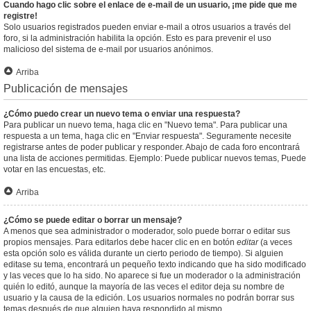
Cuando hago clic sobre el enlace de e-mail de un usuario, ¡me pide que me
registre!
Solo usuarios registrados pueden enviar e-mail a otros usuarios a través del
foro, si la administración habilita la opción. Esto es para prevenir el uso
malicioso del sistema de e-mail por usuarios anónimos.
Arriba
Publicación de mensajes
¿Cómo puedo crear un nuevo tema o enviar una respuesta?
Para publicar un nuevo tema, haga clic en "Nuevo tema". Para publicar una
respuesta a un tema, haga clic en "Enviar respuesta". Seguramente necesite
registrarse antes de poder publicar y responder. Abajo de cada foro encontrará
una lista de acciones permitidas. Ejemplo: Puede publicar nuevos temas, Puede
votar en las encuestas, etc.
Arriba
¿Cómo se puede editar o borrar un mensaje?
A menos que sea administrador o moderador, solo puede borrar o editar sus
propios mensajes. Para editarlos debe hacer clic en en botón
editar
(a veces
esta opción solo es válida durante un cierto periodo de tiempo). Si alguien
editase su tema, encontrará un pequeño texto indicando que ha sido modificado
y las veces que lo ha sido. No aparece si fue un moderador o la administración
quién lo editó, aunque la mayoría de las veces el editor deja su nombre de
usuario y la causa de la edición. Los usuarios normales no podrán borrar sus
temas después de que alguien haya respondido al mismo.