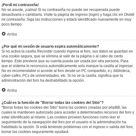
¡Perdí mi contraseña!
No se asuste, ¡calma! Si su contraseña no puede ser recuperada puede
desactivarla o cambiarla. Visite la página de ingreso (login) y haga clic en
Olvidé
mi contraseña
. Siga las instrucciones y estará identificado nuevamente en muy
poco tiempo.
Arriba
¿Por qué mi sesión de usuario expira automáticamente?
Si no activa la casilla
Recordar
cuando ingresa al foro, sus datos se guardan en
una cookie segura, que se elimina al salir de la página o al cabo de cierto
tiempo. Esto previene que su cuenta pueda ser usada por otra persona. Para
que el sistema le reconozca automáticamente solo marque la casilla al ingresar.
No es recomendable si accede al foro desde un PC compartido, e.j. biblioteca,
cyber-cafés, PCs de universidades, etc. Si no ve la casilla, significa que la
administración del foro ha deshabilitado la opción.
Arriba
¿Cuál es la función de "Borrar todas las cookies del Sitio"?
"Borrar todas las cookies del Sitio" borra las cookies creadas por phpBB, las
cuales le mantienen autorizado para acceder a determinados recursos del foro y
estar identificado al mismo. Las cookies proveen funciones como leer el
seguimiento de la navegación del foro por el usuario si la administración ha
habilitado la opción. Si está teniendo problemas con el ingreso o salida del foro,
borrar las cookies seguramente ayudará.