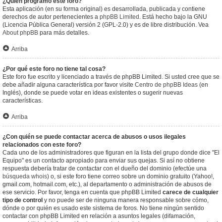
¿Quién programó este foro?
Esta aplicación (en su forma original) es desarrollada, publicada y contiene
derechos de autor pertenecientes a
phpBB Limited
. Está hecho bajo la GNU
(Licencia Pública General) versión 2 (GPL-2.0) y es de libre distribución. Vea
About phpBB
para más detalles.
Arriba
¿Por qué este foro no tiene tal cosa?
Este foro fue escrito y licenciado a través de phpBB Limited. Si usted cree que se
debe añadir alguna característica por favor visite
Centro de phpBB Ideas
(en
Inglés), donde se puede votar en ideas existentes o sugerir nuevas
características.
Arriba
¿Con quién se puede contactar acerca de abusos o usos ilegales
relacionados con este foro?
Cada uno de los administradores que figuran en la lista del grupo donde dice "El
Equipo" es un contacto apropiado para enviar sus quejas. Si así no obtiene
respuesta debería tratar de contactar con el dueño del dominio (efectúe una
búsqueda whois
) o, si este foro tiene correo sobre un dominio gratuito (Yahoo!,
gmail.com, hotmail.com, etc.), al departamento o administración de abusos de
ese servicio. Por favor, tenga en cuenta que phpBB Limited
carece de cualquier
tipo de control
y no puede ser de ninguna manera responsable sobre cómo,
dónde o por quién es usado este sistema de foros. No tiene ningún sentido
contactar con phpBB Limited en relación a asuntos legales (difamación,