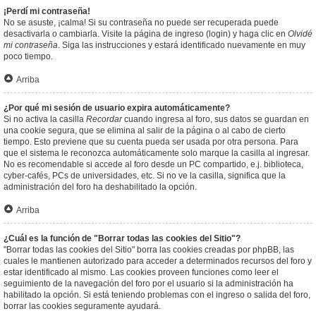
¡Perdí mi contraseña!
No se asuste, ¡calma! Si su contraseña no puede ser recuperada puede
desactivarla o cambiarla. Visite la página de ingreso (login) y haga clic en
Olvidé
mi contraseña
. Siga las instrucciones y estará identificado nuevamente en muy
poco tiempo.
Arriba
¿Por qué mi sesión de usuario expira automáticamente?
Si no activa la casilla
Recordar
cuando ingresa al foro, sus datos se guardan en
una cookie segura, que se elimina al salir de la página o al cabo de cierto
tiempo. Esto previene que su cuenta pueda ser usada por otra persona. Para
que el sistema le reconozca automáticamente solo marque la casilla al ingresar.
No es recomendable si accede al foro desde un PC compartido, e.j. biblioteca,
cyber-cafés, PCs de universidades, etc. Si no ve la casilla, significa que la
administración del foro ha deshabilitado la opción.
Arriba
¿Cuál es la función de "Borrar todas las cookies del Sitio"?
"Borrar todas las cookies del Sitio" borra las cookies creadas por phpBB, las
cuales le mantienen autorizado para acceder a determinados recursos del foro y
estar identificado al mismo. Las cookies proveen funciones como leer el
seguimiento de la navegación del foro por el usuario si la administración ha
habilitado la opción. Si está teniendo problemas con el ingreso o salida del foro,
borrar las cookies seguramente ayudará.