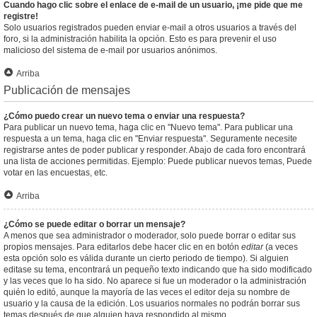
Cuando hago clic sobre el enlace de e-mail de un usuario, ¡me pide que me
registre!
Solo usuarios registrados pueden enviar e-mail a otros usuarios a través del
foro, si la administración habilita la opción. Esto es para prevenir el uso
malicioso del sistema de e-mail por usuarios anónimos.
Arriba
Publicación de mensajes
¿Cómo puedo crear un nuevo tema o enviar una respuesta?
Para publicar un nuevo tema, haga clic en "Nuevo tema". Para publicar una
respuesta a un tema, haga clic en "Enviar respuesta". Seguramente necesite
registrarse antes de poder publicar y responder. Abajo de cada foro encontrará
una lista de acciones permitidas. Ejemplo: Puede publicar nuevos temas, Puede
votar en las encuestas, etc.
Arriba
¿Cómo se puede editar o borrar un mensaje?
A menos que sea administrador o moderador, solo puede borrar o editar sus
propios mensajes. Para editarlos debe hacer clic en en botón
editar
(a veces
esta opción solo es válida durante un cierto periodo de tiempo). Si alguien
editase su tema, encontrará un pequeño texto indicando que ha sido modificado
y las veces que lo ha sido. No aparece si fue un moderador o la administración
quién lo editó, aunque la mayoría de las veces el editor deja su nombre de
usuario y la causa de la edición. Los usuarios normales no podrán borrar sus
temas después de que alguien haya respondido al mismo.