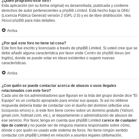
¿Quién programó este foro?
Esta aplicación (en su forma original) es desarrollada, publicada y contiene
derechos de autor pertenecientes a
phpBB Limited
. Está hecho bajo la GNU
(Licencia Pública General) versión 2 (GPL-2.0) y es de libre distribución. Vea
About phpBB
para más detalles.
Arriba
¿Por qué este foro no tiene tal cosa?
Este foro fue escrito y licenciado a través de phpBB Limited. Si usted cree que se
debe añadir alguna característica por favor visite
Centro de phpBB Ideas
(en
Inglés), donde se puede votar en ideas existentes o sugerir nuevas
características.
Arriba
¿Con quién se puede contactar acerca de abusos o usos ilegales
relacionados con este foro?
Cada uno de los administradores que figuran en la lista del grupo donde dice "El
Equipo" es un contacto apropiado para enviar sus quejas. Si así no obtiene
respuesta debería tratar de contactar con el dueño del dominio (efectúe una
búsqueda whois
) o, si este foro tiene correo sobre un dominio gratuito (Yahoo!,
gmail.com, hotmail.com, etc.), al departamento o administración de abusos de
ese servicio. Por favor, tenga en cuenta que phpBB Limited
carece de cualquier
tipo de control
y no puede ser de ninguna manera responsable sobre cómo,
dónde o por quién es usado este sistema de foros. No tiene ningún sentido
contactar con phpBB Limited en relación a asuntos legales (difamación,