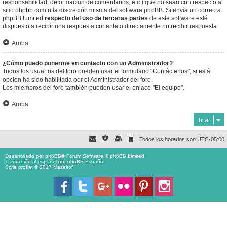
responsabilidad, deformación de comentarios, etc.) que no sean con respecto al
sitio phpbb.com o la discreción misma del software phpBB. Si envia un correo a
phpBB Limited
respecto del uso de terceras partes
de este software esté
dispuesto a recibir una respuesta cortante o directamente no recibir respuesta.
Arriba
¿Cómo puedo ponerme en contacto con un Administrador?
Todos los usuarios del foro pueden usar el formulario “Contáctenos”, si está
opción ha sido habilitada por el Administrador del foro.
Los miembros del foro también pueden usar el enlace "El equipo".
Arriba
Ir a
Todos los horarios son
UTC-05:00
Desarrollado por
phpBB
® Forum Software © phpBB Limited
Traducción al español por
phpBB España
Style proflat © 2017
Mazeltof