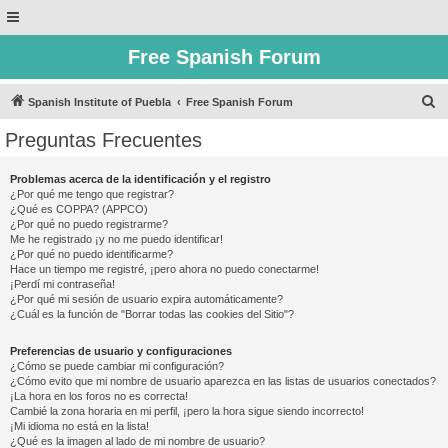
Free Spanish Forum
B
Spanish Institute of Puebla
Free Spanish Forum
u
Preguntas Frecuentes
s
c
Problemas acerca de la identificación y el registro
¿Por qué me tengo que registrar?
a
¿Qué es COPPA? (APPCO)
r
¿Por qué no puedo registrarme?
Me he registrado ¡y no me puedo identificar!
¿Por qué no puedo identificarme?
Hace un tiempo me registré, ¡pero ahora no puedo conectarme!
¡Perdí mi contraseña!
¿Por qué mi sesión de usuario expira automáticamente?
¿Cuál es la función de "Borrar todas las cookies del Sitio"?
Preferencias de usuario y configuraciones
¿Cómo se puede cambiar mi configuración?
¿Cómo evito que mi nombre de usuario aparezca en las listas de usuarios conectados?
¡La hora en los foros no es correcta!
Cambié la zona horaria en mi perfil, ¡pero la hora sigue siendo incorrecto!
¡Mi idioma no está en la lista!
¿Qué es la imagen al lado de mi nombre de usuario?