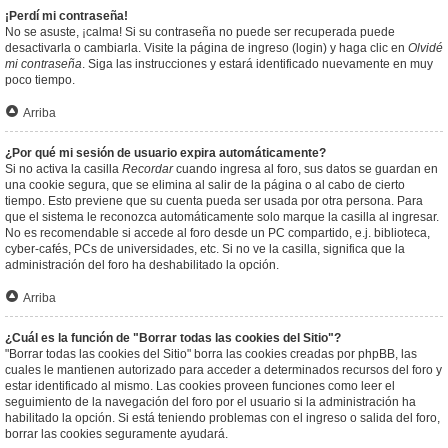
¡Perdí mi contraseña!
No se asuste, ¡calma! Si su contraseña no puede ser recuperada puede
desactivarla o cambiarla. Visite la página de ingreso (login) y haga clic en
Olvidé
mi contraseña
. Siga las instrucciones y estará identificado nuevamente en muy
poco tiempo.
Arriba
¿Por qué mi sesión de usuario expira automáticamente?
Si no activa la casilla
Recordar
cuando ingresa al foro, sus datos se guardan en
una cookie segura, que se elimina al salir de la página o al cabo de cierto
tiempo. Esto previene que su cuenta pueda ser usada por otra persona. Para
que el sistema le reconozca automáticamente solo marque la casilla al ingresar.
No es recomendable si accede al foro desde un PC compartido, e.j. biblioteca,
cyber-cafés, PCs de universidades, etc. Si no ve la casilla, significa que la
administración del foro ha deshabilitado la opción.
Arriba
¿Cuál es la función de "Borrar todas las cookies del Sitio"?
"Borrar todas las cookies del Sitio" borra las cookies creadas por phpBB, las
cuales le mantienen autorizado para acceder a determinados recursos del foro y
estar identificado al mismo. Las cookies proveen funciones como leer el
seguimiento de la navegación del foro por el usuario si la administración ha
habilitado la opción. Si está teniendo problemas con el ingreso o salida del foro,
borrar las cookies seguramente ayudará.