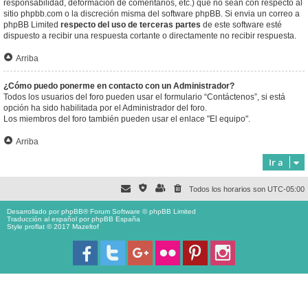
responsabilidad, deformación de comentarios, etc.) que no sean con respecto al
sitio phpbb.com o la discreción misma del software phpBB. Si envia un correo a
phpBB Limited
respecto del uso de terceras partes
de este software esté
dispuesto a recibir una respuesta cortante o directamente no recibir respuesta.
Arriba
¿Cómo puedo ponerme en contacto con un Administrador?
Todos los usuarios del foro pueden usar el formulario “Contáctenos”, si está
opción ha sido habilitada por el Administrador del foro.
Los miembros del foro también pueden usar el enlace "El equipo".
Arriba
Ir a
Todos los horarios son
UTC-05:00
Desarrollado por
phpBB
® Forum Software © phpBB Limited
Traducción al español por
phpBB España
Style proflat © 2017
Mazeltof