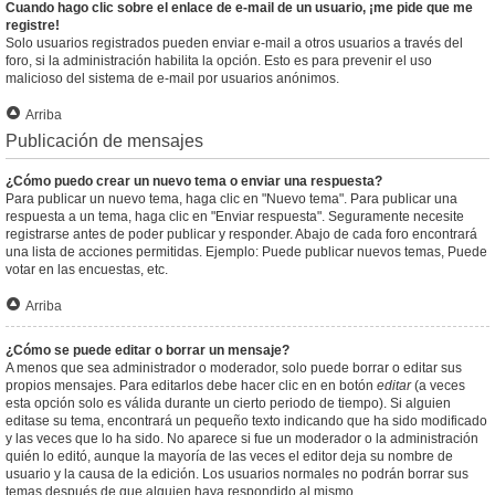
Cuando hago clic sobre el enlace de e-mail de un usuario, ¡me pide que me
registre!
Solo usuarios registrados pueden enviar e-mail a otros usuarios a través del
foro, si la administración habilita la opción. Esto es para prevenir el uso
malicioso del sistema de e-mail por usuarios anónimos.
Arriba
Publicación de mensajes
¿Cómo puedo crear un nuevo tema o enviar una respuesta?
Para publicar un nuevo tema, haga clic en "Nuevo tema". Para publicar una
respuesta a un tema, haga clic en "Enviar respuesta". Seguramente necesite
registrarse antes de poder publicar y responder. Abajo de cada foro encontrará
una lista de acciones permitidas. Ejemplo: Puede publicar nuevos temas, Puede
votar en las encuestas, etc.
Arriba
¿Cómo se puede editar o borrar un mensaje?
A menos que sea administrador o moderador, solo puede borrar o editar sus
propios mensajes. Para editarlos debe hacer clic en en botón
editar
(a veces
esta opción solo es válida durante un cierto periodo de tiempo). Si alguien
editase su tema, encontrará un pequeño texto indicando que ha sido modificado
y las veces que lo ha sido. No aparece si fue un moderador o la administración
quién lo editó, aunque la mayoría de las veces el editor deja su nombre de
usuario y la causa de la edición. Los usuarios normales no podrán borrar sus
temas después de que alguien haya respondido al mismo.