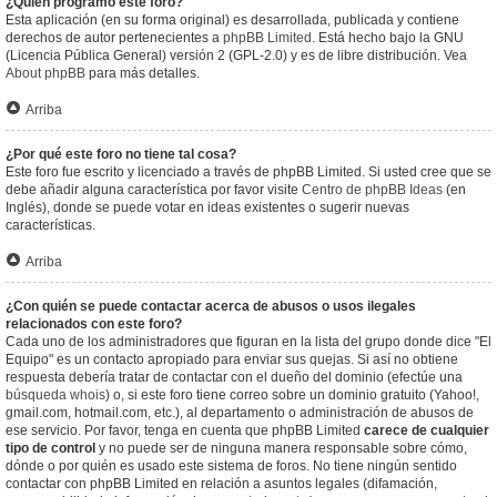
¿Quién programó este foro?
Esta aplicación (en su forma original) es desarrollada, publicada y contiene
derechos de autor pertenecientes a
phpBB Limited
. Está hecho bajo la GNU
(Licencia Pública General) versión 2 (GPL-2.0) y es de libre distribución. Vea
About phpBB
para más detalles.
Arriba
¿Por qué este foro no tiene tal cosa?
Este foro fue escrito y licenciado a través de phpBB Limited. Si usted cree que se
debe añadir alguna característica por favor visite
Centro de phpBB Ideas
(en
Inglés), donde se puede votar en ideas existentes o sugerir nuevas
características.
Arriba
¿Con quién se puede contactar acerca de abusos o usos ilegales
relacionados con este foro?
Cada uno de los administradores que figuran en la lista del grupo donde dice "El
Equipo" es un contacto apropiado para enviar sus quejas. Si así no obtiene
respuesta debería tratar de contactar con el dueño del dominio (efectúe una
búsqueda whois
) o, si este foro tiene correo sobre un dominio gratuito (Yahoo!,
gmail.com, hotmail.com, etc.), al departamento o administración de abusos de
ese servicio. Por favor, tenga en cuenta que phpBB Limited
carece de cualquier
tipo de control
y no puede ser de ninguna manera responsable sobre cómo,
dónde o por quién es usado este sistema de foros. No tiene ningún sentido
contactar con phpBB Limited en relación a asuntos legales (difamación,