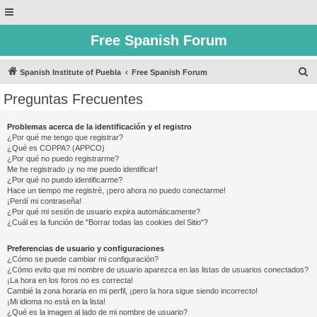
Free Spanish Forum
B
Spanish Institute of Puebla
Free Spanish Forum
u
Preguntas Frecuentes
s
c
Problemas acerca de la identificación y el registro
¿Por qué me tengo que registrar?
a
¿Qué es COPPA? (APPCO)
r
¿Por qué no puedo registrarme?
Me he registrado ¡y no me puedo identificar!
¿Por qué no puedo identificarme?
Hace un tiempo me registré, ¡pero ahora no puedo conectarme!
¡Perdí mi contraseña!
¿Por qué mi sesión de usuario expira automáticamente?
¿Cuál es la función de "Borrar todas las cookies del Sitio"?
Preferencias de usuario y configuraciones
¿Cómo se puede cambiar mi configuración?
¿Cómo evito que mi nombre de usuario aparezca en las listas de usuarios conectados?
¡La hora en los foros no es correcta!
Cambié la zona horaria en mi perfil, ¡pero la hora sigue siendo incorrecto!
¡Mi idioma no está en la lista!
¿Qué es la imagen al lado de mi nombre de usuario?