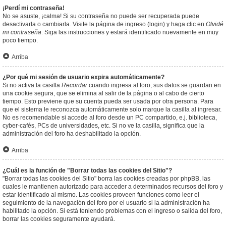
¡Perdí mi contraseña!
No se asuste, ¡calma! Si su contraseña no puede ser recuperada puede
desactivarla o cambiarla. Visite la página de ingreso (login) y haga clic en
Olvidé
mi contraseña
. Siga las instrucciones y estará identificado nuevamente en muy
poco tiempo.
Arriba
¿Por qué mi sesión de usuario expira automáticamente?
Si no activa la casilla
Recordar
cuando ingresa al foro, sus datos se guardan en
una cookie segura, que se elimina al salir de la página o al cabo de cierto
tiempo. Esto previene que su cuenta pueda ser usada por otra persona. Para
que el sistema le reconozca automáticamente solo marque la casilla al ingresar.
No es recomendable si accede al foro desde un PC compartido, e.j. biblioteca,
cyber-cafés, PCs de universidades, etc. Si no ve la casilla, significa que la
administración del foro ha deshabilitado la opción.
Arriba
¿Cuál es la función de "Borrar todas las cookies del Sitio"?
"Borrar todas las cookies del Sitio" borra las cookies creadas por phpBB, las
cuales le mantienen autorizado para acceder a determinados recursos del foro y
estar identificado al mismo. Las cookies proveen funciones como leer el
seguimiento de la navegación del foro por el usuario si la administración ha
habilitado la opción. Si está teniendo problemas con el ingreso o salida del foro,
borrar las cookies seguramente ayudará.