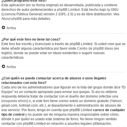
¿Quién programó este foro?
Esta aplicación (en su forma original) es desarrollada, publicada y contiene
derechos de autor pertenecientes a
phpBB Limited
. Está hecho bajo la GNU
(Licencia Pública General) versión 2 (GPL-2.0) y es de libre distribución. Vea
About phpBB
para más detalles.
Arriba
¿Por qué este foro no tiene tal cosa?
Este foro fue escrito y licenciado a través de phpBB Limited. Si usted cree que se
debe añadir alguna característica por favor visite
Centro de phpBB Ideas
(en
Inglés), donde se puede votar en ideas existentes o sugerir nuevas
características.
Arriba
¿Con quién se puede contactar acerca de abusos o usos ilegales
relacionados con este foro?
Cada uno de los administradores que figuran en la lista del grupo donde dice "El
Equipo" es un contacto apropiado para enviar sus quejas. Si así no obtiene
respuesta debería tratar de contactar con el dueño del dominio (efectúe una
búsqueda whois
) o, si este foro tiene correo sobre un dominio gratuito (Yahoo!,
gmail.com, hotmail.com, etc.), al departamento o administración de abusos de
ese servicio. Por favor, tenga en cuenta que phpBB Limited
carece de cualquier
tipo de control
y no puede ser de ninguna manera responsable sobre cómo,
dónde o por quién es usado este sistema de foros. No tiene ningún sentido
contactar con phpBB Limited en relación a asuntos legales (difamación,