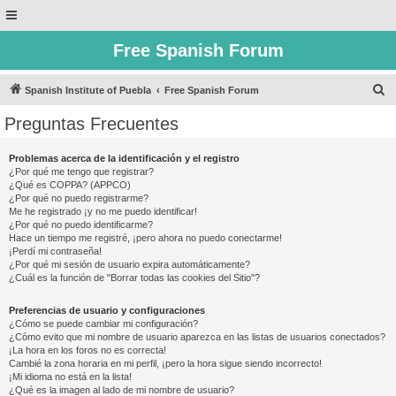
Free Spanish Forum
B
Spanish Institute of Puebla
Free Spanish Forum
u
Preguntas Frecuentes
s
c
Problemas acerca de la identificación y el registro
¿Por qué me tengo que registrar?
a
¿Qué es COPPA? (APPCO)
r
¿Por qué no puedo registrarme?
Me he registrado ¡y no me puedo identificar!
¿Por qué no puedo identificarme?
Hace un tiempo me registré, ¡pero ahora no puedo conectarme!
¡Perdí mi contraseña!
¿Por qué mi sesión de usuario expira automáticamente?
¿Cuál es la función de "Borrar todas las cookies del Sitio"?
Preferencias de usuario y configuraciones
¿Cómo se puede cambiar mi configuración?
¿Cómo evito que mi nombre de usuario aparezca en las listas de usuarios conectados?
¡La hora en los foros no es correcta!
Cambié la zona horaria en mi perfil, ¡pero la hora sigue siendo incorrecto!
¡Mi idioma no está en la lista!
¿Qué es la imagen al lado de mi nombre de usuario?