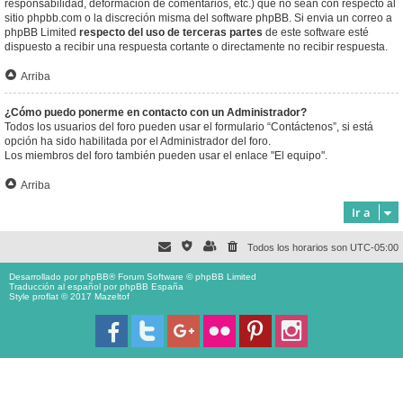
responsabilidad, deformación de comentarios, etc.) que no sean con respecto al
sitio phpbb.com o la discreción misma del software phpBB. Si envia un correo a
phpBB Limited
respecto del uso de terceras partes
de este software esté
dispuesto a recibir una respuesta cortante o directamente no recibir respuesta.
Arriba
¿Cómo puedo ponerme en contacto con un Administrador?
Todos los usuarios del foro pueden usar el formulario “Contáctenos”, si está
opción ha sido habilitada por el Administrador del foro.
Los miembros del foro también pueden usar el enlace "El equipo".
Arriba
Ir a
Todos los horarios son
UTC-05:00
Desarrollado por
phpBB
® Forum Software © phpBB Limited
Traducción al español por
phpBB España
Style proflat © 2017
Mazeltof