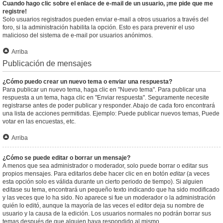
Cuando hago clic sobre el enlace de e-mail de un usuario, ¡me pide que me
registre!
Solo usuarios registrados pueden enviar e-mail a otros usuarios a través del
foro, si la administración habilita la opción. Esto es para prevenir el uso
malicioso del sistema de e-mail por usuarios anónimos.
Arriba
Publicación de mensajes
¿Cómo puedo crear un nuevo tema o enviar una respuesta?
Para publicar un nuevo tema, haga clic en "Nuevo tema". Para publicar una
respuesta a un tema, haga clic en "Enviar respuesta". Seguramente necesite
registrarse antes de poder publicar y responder. Abajo de cada foro encontrará
una lista de acciones permitidas. Ejemplo: Puede publicar nuevos temas, Puede
votar en las encuestas, etc.
Arriba
¿Cómo se puede editar o borrar un mensaje?
A menos que sea administrador o moderador, solo puede borrar o editar sus
propios mensajes. Para editarlos debe hacer clic en en botón
editar
(a veces
esta opción solo es válida durante un cierto periodo de tiempo). Si alguien
editase su tema, encontrará un pequeño texto indicando que ha sido modificado
y las veces que lo ha sido. No aparece si fue un moderador o la administración
quién lo editó, aunque la mayoría de las veces el editor deja su nombre de
usuario y la causa de la edición. Los usuarios normales no podrán borrar sus
temas después de que alguien haya respondido al mismo.