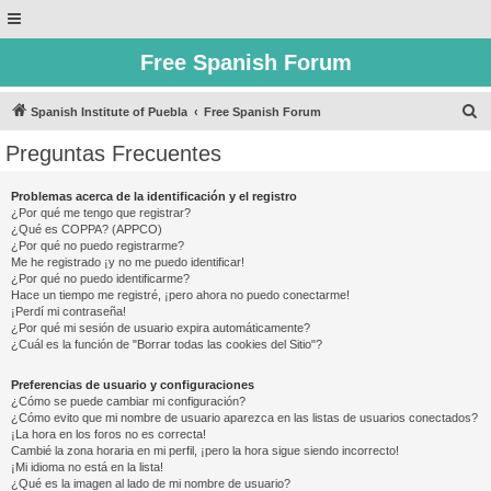
Free Spanish Forum
B
Spanish Institute of Puebla
Free Spanish Forum
u
Preguntas Frecuentes
s
c
Problemas acerca de la identificación y el registro
¿Por qué me tengo que registrar?
a
¿Qué es COPPA? (APPCO)
r
¿Por qué no puedo registrarme?
Me he registrado ¡y no me puedo identificar!
¿Por qué no puedo identificarme?
Hace un tiempo me registré, ¡pero ahora no puedo conectarme!
¡Perdí mi contraseña!
¿Por qué mi sesión de usuario expira automáticamente?
¿Cuál es la función de "Borrar todas las cookies del Sitio"?
Preferencias de usuario y configuraciones
¿Cómo se puede cambiar mi configuración?
¿Cómo evito que mi nombre de usuario aparezca en las listas de usuarios conectados?
¡La hora en los foros no es correcta!
Cambié la zona horaria en mi perfil, ¡pero la hora sigue siendo incorrecto!
¡Mi idioma no está en la lista!
¿Qué es la imagen al lado de mi nombre de usuario?