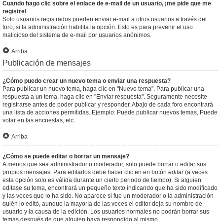
Cuando hago clic sobre el enlace de e-mail de un usuario, ¡me pide que me
registre!
Solo usuarios registrados pueden enviar e-mail a otros usuarios a través del
foro, si la administración habilita la opción. Esto es para prevenir el uso
malicioso del sistema de e-mail por usuarios anónimos.
Arriba
Publicación de mensajes
¿Cómo puedo crear un nuevo tema o enviar una respuesta?
Para publicar un nuevo tema, haga clic en "Nuevo tema". Para publicar una
respuesta a un tema, haga clic en "Enviar respuesta". Seguramente necesite
registrarse antes de poder publicar y responder. Abajo de cada foro encontrará
una lista de acciones permitidas. Ejemplo: Puede publicar nuevos temas, Puede
votar en las encuestas, etc.
Arriba
¿Cómo se puede editar o borrar un mensaje?
A menos que sea administrador o moderador, solo puede borrar o editar sus
propios mensajes. Para editarlos debe hacer clic en en botón
editar
(a veces
esta opción solo es válida durante un cierto periodo de tiempo). Si alguien
editase su tema, encontrará un pequeño texto indicando que ha sido modificado
y las veces que lo ha sido. No aparece si fue un moderador o la administración
quién lo editó, aunque la mayoría de las veces el editor deja su nombre de
usuario y la causa de la edición. Los usuarios normales no podrán borrar sus
temas después de que alguien haya respondido al mismo.