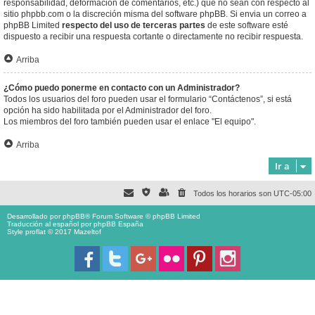
responsabilidad, deformación de comentarios, etc.) que no sean con respecto al
sitio phpbb.com o la discreción misma del software phpBB. Si envia un correo a
phpBB Limited
respecto del uso de terceras partes
de este software esté
dispuesto a recibir una respuesta cortante o directamente no recibir respuesta.
Arriba
¿Cómo puedo ponerme en contacto con un Administrador?
Todos los usuarios del foro pueden usar el formulario “Contáctenos”, si está
opción ha sido habilitada por el Administrador del foro.
Los miembros del foro también pueden usar el enlace "El equipo".
Arriba
Ir a
Todos los horarios son
UTC-05:00
Desarrollado por
phpBB
® Forum Software © phpBB Limited
Traducción al español por
phpBB España
Style proflat © 2017
Mazeltof