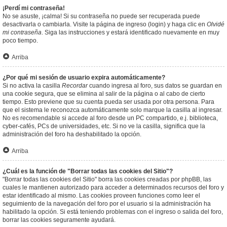
¡Perdí mi contraseña!
No se asuste, ¡calma! Si su contraseña no puede ser recuperada puede
desactivarla o cambiarla. Visite la página de ingreso (login) y haga clic en
Olvidé
mi contraseña
. Siga las instrucciones y estará identificado nuevamente en muy
poco tiempo.
Arriba
¿Por qué mi sesión de usuario expira automáticamente?
Si no activa la casilla
Recordar
cuando ingresa al foro, sus datos se guardan en
una cookie segura, que se elimina al salir de la página o al cabo de cierto
tiempo. Esto previene que su cuenta pueda ser usada por otra persona. Para
que el sistema le reconozca automáticamente solo marque la casilla al ingresar.
No es recomendable si accede al foro desde un PC compartido, e.j. biblioteca,
cyber-cafés, PCs de universidades, etc. Si no ve la casilla, significa que la
administración del foro ha deshabilitado la opción.
Arriba
¿Cuál es la función de "Borrar todas las cookies del Sitio"?
"Borrar todas las cookies del Sitio" borra las cookies creadas por phpBB, las
cuales le mantienen autorizado para acceder a determinados recursos del foro y
estar identificado al mismo. Las cookies proveen funciones como leer el
seguimiento de la navegación del foro por el usuario si la administración ha
habilitado la opción. Si está teniendo problemas con el ingreso o salida del foro,
borrar las cookies seguramente ayudará.