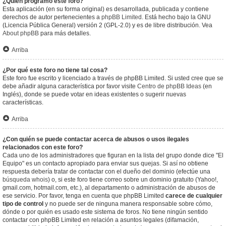
¿Quién programó este foro?
Esta aplicación (en su forma original) es desarrollada, publicada y contiene
derechos de autor pertenecientes a
phpBB Limited
. Está hecho bajo la GNU
(Licencia Pública General) versión 2 (GPL-2.0) y es de libre distribución. Vea
About phpBB
para más detalles.
Arriba
¿Por qué este foro no tiene tal cosa?
Este foro fue escrito y licenciado a través de phpBB Limited. Si usted cree que se
debe añadir alguna característica por favor visite
Centro de phpBB Ideas
(en
Inglés), donde se puede votar en ideas existentes o sugerir nuevas
características.
Arriba
¿Con quién se puede contactar acerca de abusos o usos ilegales
relacionados con este foro?
Cada uno de los administradores que figuran en la lista del grupo donde dice "El
Equipo" es un contacto apropiado para enviar sus quejas. Si así no obtiene
respuesta debería tratar de contactar con el dueño del dominio (efectúe una
búsqueda whois
) o, si este foro tiene correo sobre un dominio gratuito (Yahoo!,
gmail.com, hotmail.com, etc.), al departamento o administración de abusos de
ese servicio. Por favor, tenga en cuenta que phpBB Limited
carece de cualquier
tipo de control
y no puede ser de ninguna manera responsable sobre cómo,
dónde o por quién es usado este sistema de foros. No tiene ningún sentido
contactar con phpBB Limited en relación a asuntos legales (difamación,