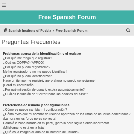
Free Spanish Forum
B
Spanish Institute of Puebla
Free Spanish Forum
u
Preguntas Frecuentes
s
c
Problemas acerca de la identificación y el registro
¿Por qué me tengo que registrar?
a
¿Qué es COPPA? (APPCO)
r
¿Por qué no puedo registrarme?
Me he registrado ¡y no me puedo identificar!
¿Por qué no puedo identificarme?
Hace un tiempo me registré, ¡pero ahora no puedo conectarme!
¡Perdí mi contraseña!
¿Por qué mi sesión de usuario expira automáticamente?
¿Cuál es la función de "Borrar todas las cookies del Sitio"?
Preferencias de usuario y configuraciones
¿Cómo se puede cambiar mi configuración?
¿Cómo evito que mi nombre de usuario aparezca en las listas de usuarios conectados?
¡La hora en los foros no es correcta!
Cambié la zona horaria en mi perfil, ¡pero la hora sigue siendo incorrecto!
¡Mi idioma no está en la lista!
¿Qué es la imagen al lado de mi nombre de usuario?