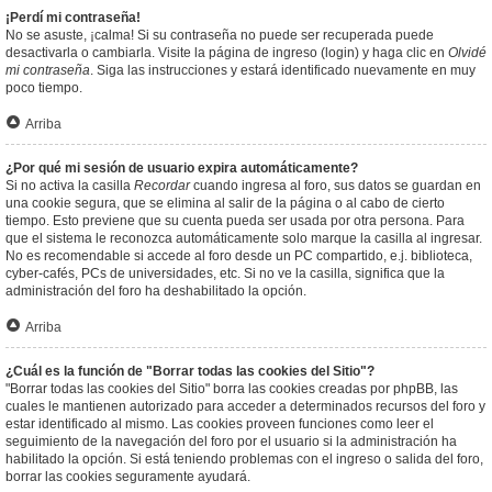
¡Perdí mi contraseña!
No se asuste, ¡calma! Si su contraseña no puede ser recuperada puede
desactivarla o cambiarla. Visite la página de ingreso (login) y haga clic en
Olvidé
mi contraseña
. Siga las instrucciones y estará identificado nuevamente en muy
poco tiempo.
Arriba
¿Por qué mi sesión de usuario expira automáticamente?
Si no activa la casilla
Recordar
cuando ingresa al foro, sus datos se guardan en
una cookie segura, que se elimina al salir de la página o al cabo de cierto
tiempo. Esto previene que su cuenta pueda ser usada por otra persona. Para
que el sistema le reconozca automáticamente solo marque la casilla al ingresar.
No es recomendable si accede al foro desde un PC compartido, e.j. biblioteca,
cyber-cafés, PCs de universidades, etc. Si no ve la casilla, significa que la
administración del foro ha deshabilitado la opción.
Arriba
¿Cuál es la función de "Borrar todas las cookies del Sitio"?
"Borrar todas las cookies del Sitio" borra las cookies creadas por phpBB, las
cuales le mantienen autorizado para acceder a determinados recursos del foro y
estar identificado al mismo. Las cookies proveen funciones como leer el
seguimiento de la navegación del foro por el usuario si la administración ha
habilitado la opción. Si está teniendo problemas con el ingreso o salida del foro,
borrar las cookies seguramente ayudará.