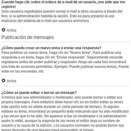
Cuando hago clic sobre el enlace de e-mail de un usuario, ¡me pide que me
registre!
Solo usuarios registrados pueden enviar e-mail a otros usuarios a través del
foro, si la administración habilita la opción. Esto es para prevenir el uso
malicioso del sistema de e-mail por usuarios anónimos.
Arriba
Publicación de mensajes
¿Cómo puedo crear un nuevo tema o enviar una respuesta?
Para publicar un nuevo tema, haga clic en "Nuevo tema". Para publicar una
respuesta a un tema, haga clic en "Enviar respuesta". Seguramente necesite
registrarse antes de poder publicar y responder. Abajo de cada foro encontrará
una lista de acciones permitidas. Ejemplo: Puede publicar nuevos temas, Puede
votar en las encuestas, etc.
Arriba
¿Cómo se puede editar o borrar un mensaje?
A menos que sea administrador o moderador, solo puede borrar o editar sus
propios mensajes. Para editarlos debe hacer clic en en botón
editar
(a veces
esta opción solo es válida durante un cierto periodo de tiempo). Si alguien
editase su tema, encontrará un pequeño texto indicando que ha sido modificado
y las veces que lo ha sido. No aparece si fue un moderador o la administración
quién lo editó, aunque la mayoría de las veces el editor deja su nombre de
usuario y la causa de la edición. Los usuarios normales no podrán borrar sus
temas después de que alguien haya respondido al mismo.