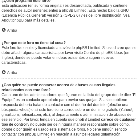
¿Quién programó este foro?
Esta aplicación (en su forma original) es desarrollada, publicada y contiene
derechos de autor pertenecientes a
phpBB Limited
. Está hecho bajo la GNU
(Licencia Pública General) versión 2 (GPL-2.0) y es de libre distribución. Vea
About phpBB
para más detalles.
Arriba
¿Por qué este foro no tiene tal cosa?
Este foro fue escrito y licenciado a través de phpBB Limited. Si usted cree que se
debe añadir alguna característica por favor visite
Centro de phpBB Ideas
(en
Inglés), donde se puede votar en ideas existentes o sugerir nuevas
características.
Arriba
¿Con quién se puede contactar acerca de abusos o usos ilegales
relacionados con este foro?
Cada uno de los administradores que figuran en la lista del grupo donde dice "El
Equipo" es un contacto apropiado para enviar sus quejas. Si así no obtiene
respuesta debería tratar de contactar con el dueño del dominio (efectúe una
búsqueda whois
) o, si este foro tiene correo sobre un dominio gratuito (Yahoo!,
gmail.com, hotmail.com, etc.), al departamento o administración de abusos de
ese servicio. Por favor, tenga en cuenta que phpBB Limited
carece de cualquier
tipo de control
y no puede ser de ninguna manera responsable sobre cómo,
dónde o por quién es usado este sistema de foros. No tiene ningún sentido
contactar con phpBB Limited en relación a asuntos legales (difamación,