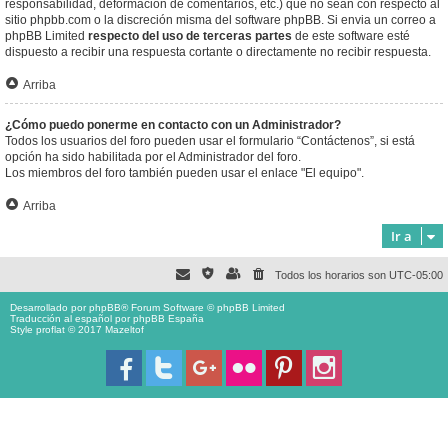
responsabilidad, deformación de comentarios, etc.) que no sean con respecto al
sitio phpbb.com o la discreción misma del software phpBB. Si envia un correo a
phpBB Limited
respecto del uso de terceras partes
de este software esté
dispuesto a recibir una respuesta cortante o directamente no recibir respuesta.
Arriba
¿Cómo puedo ponerme en contacto con un Administrador?
Todos los usuarios del foro pueden usar el formulario “Contáctenos”, si está
opción ha sido habilitada por el Administrador del foro.
Los miembros del foro también pueden usar el enlace "El equipo".
Arriba
Ir a
Todos los horarios son
UTC-05:00
Desarrollado por
phpBB
® Forum Software © phpBB Limited
Traducción al español por
phpBB España
Style proflat © 2017
Mazeltof