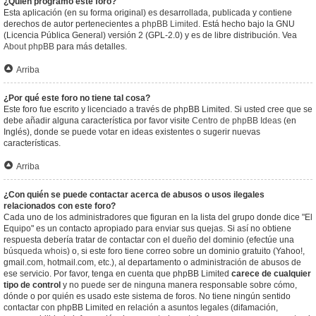
¿Quién programó este foro?
Esta aplicación (en su forma original) es desarrollada, publicada y contiene
derechos de autor pertenecientes a
phpBB Limited
. Está hecho bajo la GNU
(Licencia Pública General) versión 2 (GPL-2.0) y es de libre distribución. Vea
About phpBB
para más detalles.
Arriba
¿Por qué este foro no tiene tal cosa?
Este foro fue escrito y licenciado a través de phpBB Limited. Si usted cree que se
debe añadir alguna característica por favor visite
Centro de phpBB Ideas
(en
Inglés), donde se puede votar en ideas existentes o sugerir nuevas
características.
Arriba
¿Con quién se puede contactar acerca de abusos o usos ilegales
relacionados con este foro?
Cada uno de los administradores que figuran en la lista del grupo donde dice "El
Equipo" es un contacto apropiado para enviar sus quejas. Si así no obtiene
respuesta debería tratar de contactar con el dueño del dominio (efectúe una
búsqueda whois
) o, si este foro tiene correo sobre un dominio gratuito (Yahoo!,
gmail.com, hotmail.com, etc.), al departamento o administración de abusos de
ese servicio. Por favor, tenga en cuenta que phpBB Limited
carece de cualquier
tipo de control
y no puede ser de ninguna manera responsable sobre cómo,
dónde o por quién es usado este sistema de foros. No tiene ningún sentido
contactar con phpBB Limited en relación a asuntos legales (difamación,