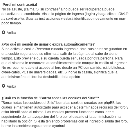
¡Perdí mi contraseña!
No se asuste, ¡calma! Si su contraseña no puede ser recuperada puede
desactivarla o cambiarla. Visite la página de ingreso (login) y haga clic en
Olvidé
mi contraseña
. Siga las instrucciones y estará identificado nuevamente en muy
poco tiempo.
Arriba
¿Por qué mi sesión de usuario expira automáticamente?
Si no activa la casilla
Recordar
cuando ingresa al foro, sus datos se guardan en
una cookie segura, que se elimina al salir de la página o al cabo de cierto
tiempo. Esto previene que su cuenta pueda ser usada por otra persona. Para
que el sistema le reconozca automáticamente solo marque la casilla al ingresar.
No es recomendable si accede al foro desde un PC compartido, e.j. biblioteca,
cyber-cafés, PCs de universidades, etc. Si no ve la casilla, significa que la
administración del foro ha deshabilitado la opción.
Arriba
¿Cuál es la función de "Borrar todas las cookies del Sitio"?
"Borrar todas las cookies del Sitio" borra las cookies creadas por phpBB, las
cuales le mantienen autorizado para acceder a determinados recursos del foro y
estar identificado al mismo. Las cookies proveen funciones como leer el
seguimiento de la navegación del foro por el usuario si la administración ha
habilitado la opción. Si está teniendo problemas con el ingreso o salida del foro,
borrar las cookies seguramente ayudará.