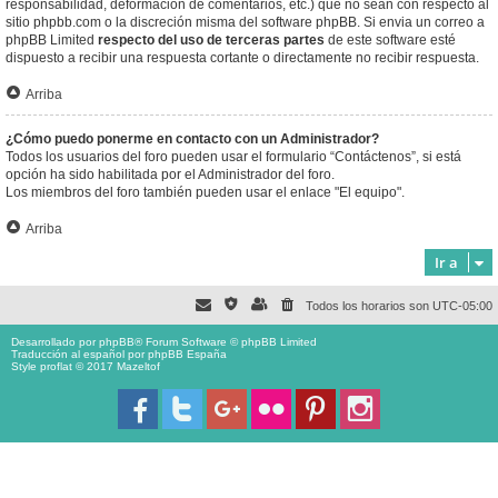
responsabilidad, deformación de comentarios, etc.) que no sean con respecto al
sitio phpbb.com o la discreción misma del software phpBB. Si envia un correo a
phpBB Limited
respecto del uso de terceras partes
de este software esté
dispuesto a recibir una respuesta cortante o directamente no recibir respuesta.
Arriba
¿Cómo puedo ponerme en contacto con un Administrador?
Todos los usuarios del foro pueden usar el formulario “Contáctenos”, si está
opción ha sido habilitada por el Administrador del foro.
Los miembros del foro también pueden usar el enlace "El equipo".
Arriba
Ir a
Todos los horarios son
UTC-05:00
Desarrollado por
phpBB
® Forum Software © phpBB Limited
Traducción al español por
phpBB España
Style proflat © 2017
Mazeltof