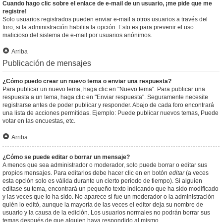
Cuando hago clic sobre el enlace de e-mail de un usuario, ¡me pide que me
registre!
Solo usuarios registrados pueden enviar e-mail a otros usuarios a través del
foro, si la administración habilita la opción. Esto es para prevenir el uso
malicioso del sistema de e-mail por usuarios anónimos.
Arriba
Publicación de mensajes
¿Cómo puedo crear un nuevo tema o enviar una respuesta?
Para publicar un nuevo tema, haga clic en "Nuevo tema". Para publicar una
respuesta a un tema, haga clic en "Enviar respuesta". Seguramente necesite
registrarse antes de poder publicar y responder. Abajo de cada foro encontrará
una lista de acciones permitidas. Ejemplo: Puede publicar nuevos temas, Puede
votar en las encuestas, etc.
Arriba
¿Cómo se puede editar o borrar un mensaje?
A menos que sea administrador o moderador, solo puede borrar o editar sus
propios mensajes. Para editarlos debe hacer clic en en botón
editar
(a veces
esta opción solo es válida durante un cierto periodo de tiempo). Si alguien
editase su tema, encontrará un pequeño texto indicando que ha sido modificado
y las veces que lo ha sido. No aparece si fue un moderador o la administración
quién lo editó, aunque la mayoría de las veces el editor deja su nombre de
usuario y la causa de la edición. Los usuarios normales no podrán borrar sus
temas después de que alguien haya respondido al mismo.