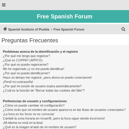
Free Spanish Forum
B
Spanish Institute of Puebla
Free Spanish Forum
u
Preguntas Frecuentes
s
c
Problemas acerca de la identificación y el registro
¿Por qué me tengo que registrar?
a
¿Qué es COPPA? (APPCO)
r
¿Por qué no puedo registrarme?
Me he registrado ¡y no me puedo identificar!
¿Por qué no puedo identificarme?
Hace un tiempo me registré, ¡pero ahora no puedo conectarme!
¡Perdí mi contraseña!
¿Por qué mi sesión de usuario expira automáticamente?
¿Cuál es la función de "Borrar todas las cookies del Sitio"?
Preferencias de usuario y configuraciones
¿Cómo se puede cambiar mi configuración?
¿Cómo evito que mi nombre de usuario aparezca en las listas de usuarios conectados?
¡La hora en los foros no es correcta!
Cambié la zona horaria en mi perfil, ¡pero la hora sigue siendo incorrecto!
¡Mi idioma no está en la lista!
¿Qué es la imagen al lado de mi nombre de usuario?