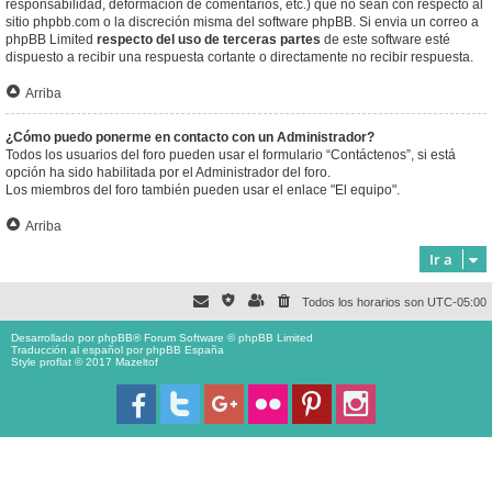
responsabilidad, deformación de comentarios, etc.) que no sean con respecto al
sitio phpbb.com o la discreción misma del software phpBB. Si envia un correo a
phpBB Limited
respecto del uso de terceras partes
de este software esté
dispuesto a recibir una respuesta cortante o directamente no recibir respuesta.
Arriba
¿Cómo puedo ponerme en contacto con un Administrador?
Todos los usuarios del foro pueden usar el formulario “Contáctenos”, si está
opción ha sido habilitada por el Administrador del foro.
Los miembros del foro también pueden usar el enlace "El equipo".
Arriba
Ir a
Todos los horarios son
UTC-05:00
Desarrollado por
phpBB
® Forum Software © phpBB Limited
Traducción al español por
phpBB España
Style proflat © 2017
Mazeltof