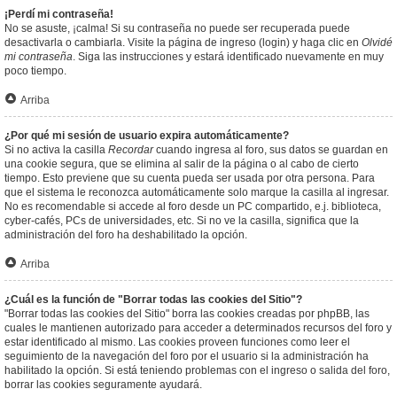
¡Perdí mi contraseña!
No se asuste, ¡calma! Si su contraseña no puede ser recuperada puede
desactivarla o cambiarla. Visite la página de ingreso (login) y haga clic en
Olvidé
mi contraseña
. Siga las instrucciones y estará identificado nuevamente en muy
poco tiempo.
Arriba
¿Por qué mi sesión de usuario expira automáticamente?
Si no activa la casilla
Recordar
cuando ingresa al foro, sus datos se guardan en
una cookie segura, que se elimina al salir de la página o al cabo de cierto
tiempo. Esto previene que su cuenta pueda ser usada por otra persona. Para
que el sistema le reconozca automáticamente solo marque la casilla al ingresar.
No es recomendable si accede al foro desde un PC compartido, e.j. biblioteca,
cyber-cafés, PCs de universidades, etc. Si no ve la casilla, significa que la
administración del foro ha deshabilitado la opción.
Arriba
¿Cuál es la función de "Borrar todas las cookies del Sitio"?
"Borrar todas las cookies del Sitio" borra las cookies creadas por phpBB, las
cuales le mantienen autorizado para acceder a determinados recursos del foro y
estar identificado al mismo. Las cookies proveen funciones como leer el
seguimiento de la navegación del foro por el usuario si la administración ha
habilitado la opción. Si está teniendo problemas con el ingreso o salida del foro,
borrar las cookies seguramente ayudará.