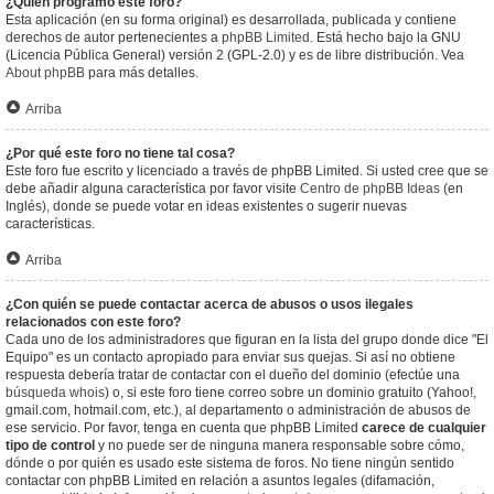
¿Quién programó este foro?
Esta aplicación (en su forma original) es desarrollada, publicada y contiene
derechos de autor pertenecientes a
phpBB Limited
. Está hecho bajo la GNU
(Licencia Pública General) versión 2 (GPL-2.0) y es de libre distribución. Vea
About phpBB
para más detalles.
Arriba
¿Por qué este foro no tiene tal cosa?
Este foro fue escrito y licenciado a través de phpBB Limited. Si usted cree que se
debe añadir alguna característica por favor visite
Centro de phpBB Ideas
(en
Inglés), donde se puede votar en ideas existentes o sugerir nuevas
características.
Arriba
¿Con quién se puede contactar acerca de abusos o usos ilegales
relacionados con este foro?
Cada uno de los administradores que figuran en la lista del grupo donde dice "El
Equipo" es un contacto apropiado para enviar sus quejas. Si así no obtiene
respuesta debería tratar de contactar con el dueño del dominio (efectúe una
búsqueda whois
) o, si este foro tiene correo sobre un dominio gratuito (Yahoo!,
gmail.com, hotmail.com, etc.), al departamento o administración de abusos de
ese servicio. Por favor, tenga en cuenta que phpBB Limited
carece de cualquier
tipo de control
y no puede ser de ninguna manera responsable sobre cómo,
dónde o por quién es usado este sistema de foros. No tiene ningún sentido
contactar con phpBB Limited en relación a asuntos legales (difamación,