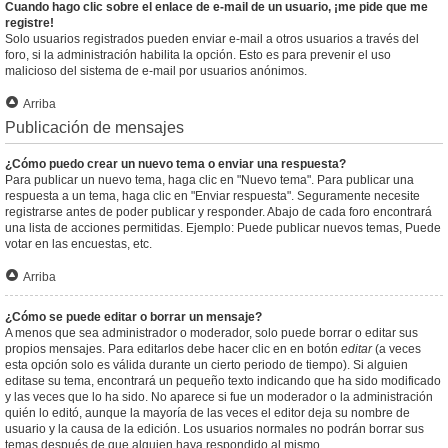
Cuando hago clic sobre el enlace de e-mail de un usuario, ¡me pide que me
registre!
Solo usuarios registrados pueden enviar e-mail a otros usuarios a través del
foro, si la administración habilita la opción. Esto es para prevenir el uso
malicioso del sistema de e-mail por usuarios anónimos.
Arriba
Publicación de mensajes
¿Cómo puedo crear un nuevo tema o enviar una respuesta?
Para publicar un nuevo tema, haga clic en "Nuevo tema". Para publicar una
respuesta a un tema, haga clic en "Enviar respuesta". Seguramente necesite
registrarse antes de poder publicar y responder. Abajo de cada foro encontrará
una lista de acciones permitidas. Ejemplo: Puede publicar nuevos temas, Puede
votar en las encuestas, etc.
Arriba
¿Cómo se puede editar o borrar un mensaje?
A menos que sea administrador o moderador, solo puede borrar o editar sus
propios mensajes. Para editarlos debe hacer clic en en botón
editar
(a veces
esta opción solo es válida durante un cierto periodo de tiempo). Si alguien
editase su tema, encontrará un pequeño texto indicando que ha sido modificado
y las veces que lo ha sido. No aparece si fue un moderador o la administración
quién lo editó, aunque la mayoría de las veces el editor deja su nombre de
usuario y la causa de la edición. Los usuarios normales no podrán borrar sus
temas después de que alguien haya respondido al mismo.