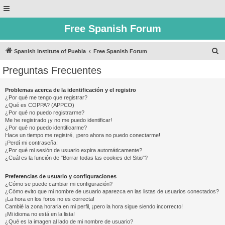
Free Spanish Forum
B
Spanish Institute of Puebla
Free Spanish Forum
u
Preguntas Frecuentes
s
c
Problemas acerca de la identificación y el registro
¿Por qué me tengo que registrar?
a
¿Qué es COPPA? (APPCO)
r
¿Por qué no puedo registrarme?
Me he registrado ¡y no me puedo identificar!
¿Por qué no puedo identificarme?
Hace un tiempo me registré, ¡pero ahora no puedo conectarme!
¡Perdí mi contraseña!
¿Por qué mi sesión de usuario expira automáticamente?
¿Cuál es la función de "Borrar todas las cookies del Sitio"?
Preferencias de usuario y configuraciones
¿Cómo se puede cambiar mi configuración?
¿Cómo evito que mi nombre de usuario aparezca en las listas de usuarios conectados?
¡La hora en los foros no es correcta!
Cambié la zona horaria en mi perfil, ¡pero la hora sigue siendo incorrecto!
¡Mi idioma no está en la lista!
¿Qué es la imagen al lado de mi nombre de usuario?