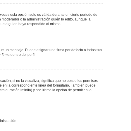
veces esta opción solo es válida durante un cierto periodo de
n moderador o la administración quién lo editó, aunque la
 que alguien haya respondido al mismo.
e un mensaje. Puede asignar una firma por defecto a todos sus
 firma
dentro del perfil.
ación; si no la visualiza, significa que no posee los permisos
e en la correspondiente línea del formulario. También puede
 duración infinita) y por último la opción de permitir a lo
nistración.