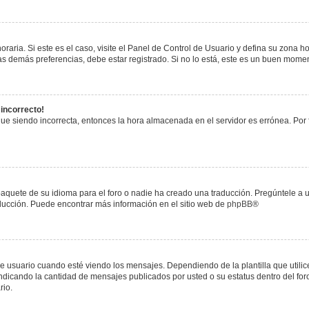
raria. Si este es el caso, visite el Panel de Control de Usuario y defina su zona h
s demás preferencias, debe estar registrado. Si no lo está, este es un buen mome
 incorrecto!
igue siendo incorrecta, entonces la hora almacenada en el servidor es errónea. Por
paquete de su idioma para el foro o nadie ha creado una traducción. Pregúntele a u
raducción. Puede encontrar más información en el sitio web de
phpBB
®
uario cuando esté viendo los mensajes. Dependiendo de la plantilla que utilice el
 indicando la cantidad de mensajes publicados por usted o su estatus dentro del 
rio.