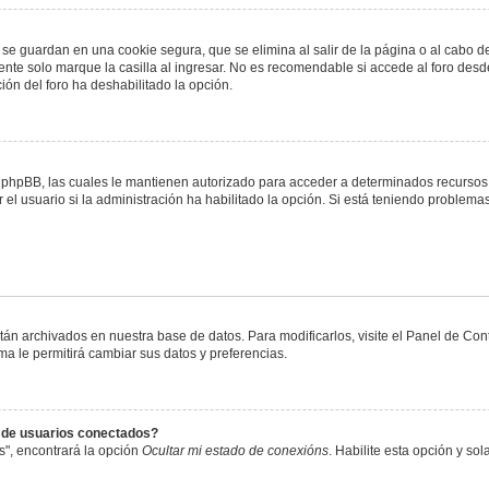
 se guardan en una cookie segura, que se elimina al salir de la página o al cabo 
te solo marque la casilla al ingresar. No es recomendable si accede al foro desde
ación del foro ha deshabilitado la opción.
or phpBB, las cuales le mantienen autorizado para acceder a determinados recursos 
el usuario si la administración ha habilitado la opción. Si está teniendo problemas
stán archivados en nuestra base de datos. Para modificarlos, visite el Panel de Co
ema le permitirá cambiar sus datos y preferencias.
s de usuarios conectados?
s", encontrará la opción
Ocultar mi estado de conexións
. Habilite esta opción y s