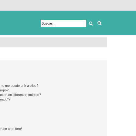
Buscar
Búsqueda avanza
mo me puedo unir a ellos?
Grupo?
ecen en diferentes colores?
inado"?
n en este foro!