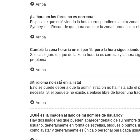
Arriba
¡La hora en los foros no es correcta!
Es posible que esté viendo la hora correspondiente a otra zona ho
Sydney, etc. Recuerde que para cambiar la zona horaria, como la
Arriba
Cambié la zona horaria en mi perfil, ¡pero la hora sigue siendo
Si está seguro de que de la zona horaria es correcta y la hora s
problema.
Arriba
¡Mi idioma no está en la lista!
Esto se puede deber a que la administración no ha instalado el 
necesita. Si el paquete no existe, siéntase libre de hacer una t
Arriba
¿Qué es la imagen al lado de mi nombre de usuario?
Hay dos imágenes que pueden aparecer debajo de su nombre de us
usuario, generalmente en forma de estrellas, bloques o puntos,
como avatar y generalmente es única o personal para cada usua