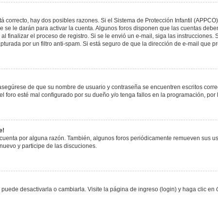
á correcto, hay dos posibles razones. Si el Sistema de Protección Infantil (APPCO)
 se le darán para activar la cuenta. Algunos foros disponen que las cuentas deben
al finalizar el proceso de registro. Si se le envió un e-mail, siga las instrucciones
apturada por un filtro anti-spam. Si está seguro de que la dirección de e-mail que 
, asegúrese de que su nombre de usuario y contraseña se encuentren escritos corr
 foro esté mal configurado por su dueño y/o tenga fallos en la programación, por 
e!
 cuenta por alguna razón. También, algunos foros periódicamente remueven sus us
 nuevo y participe de las discuciones.
uede desactivarla o cambiarla. Visite la página de ingreso (login) y haga clic en