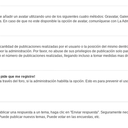
e añadir un avatar utilizando uno de los siguientes cuatro métodos: Gravatar, Gale
 En caso de que no este disponible la opción de avatar, comuníquese con La Admi
antidad de publicaciones realizadas por el usuario o la posición del mismo dentro 
 la administración. Por favor, no abuse de sus privilegios de publicación solo pa
n el número de publicaciones realizadas, llegando incluso a tomar medidas mas drá
 pide que me registre!
 través del foro, si la administración habilita la opción. Esto es para prevenir el 
blicar una respuesta a un tema, haga clic en "Enviar respuesta". Seguramente nece
 Puede publicar nuevos temas, Puede votar en las encuestas, etc.