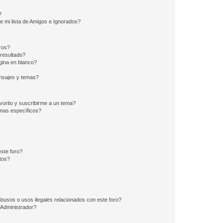
?
e mi lista de Amigos e Ignorados?
ros?
resultado?
ina en blanco?
nsajes y temas?
vorito y suscribirme a un tema?
emas específicos?
ste foro?
tos?
busos o usos ilegales relacionados con este foro?
Administrador?