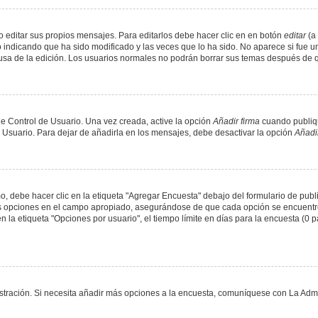
 editar sus propios mensajes. Para editarlos debe hacer clic en en botón
editar
(a 
 indicando que ha sido modificado y las veces que lo ha sido. No aparece si fue u
causa de la edición. Los usuarios normales no podrán borrar sus temas después de
e Control de Usuario. Una vez creada, active la opción
Añadir firma
cuando publiqu
e Usuario. Para dejar de añadirla en los mensajes, debe desactivar la opción
Añadir
 debe hacer clic en la etiqueta "Agregar Encuesta" debajo del formulario de public
dos opciones en el campo apropiado, asegurándose de que cada opción se encuentr
a etiqueta "Opciones por usuario", el tiempo límite en días para la encuesta (0 para
nistración. Si necesita añadir más opciones a la encuesta, comuníquese con La Admi