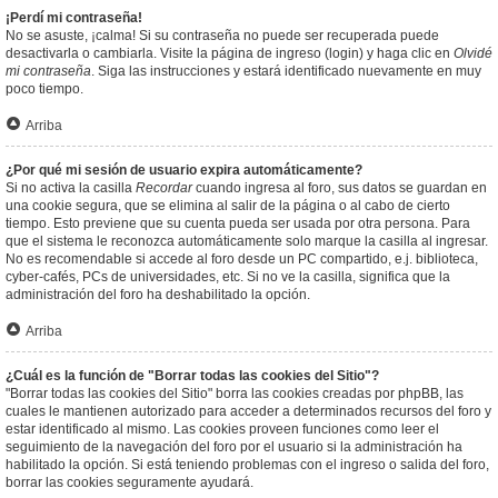
¡Perdí mi contraseña!
No se asuste, ¡calma! Si su contraseña no puede ser recuperada puede
desactivarla o cambiarla. Visite la página de ingreso (login) y haga clic en
Olvidé
mi contraseña
. Siga las instrucciones y estará identificado nuevamente en muy
poco tiempo.
Arriba
¿Por qué mi sesión de usuario expira automáticamente?
Si no activa la casilla
Recordar
cuando ingresa al foro, sus datos se guardan en
una cookie segura, que se elimina al salir de la página o al cabo de cierto
tiempo. Esto previene que su cuenta pueda ser usada por otra persona. Para
que el sistema le reconozca automáticamente solo marque la casilla al ingresar.
No es recomendable si accede al foro desde un PC compartido, e.j. biblioteca,
cyber-cafés, PCs de universidades, etc. Si no ve la casilla, significa que la
administración del foro ha deshabilitado la opción.
Arriba
¿Cuál es la función de "Borrar todas las cookies del Sitio"?
"Borrar todas las cookies del Sitio" borra las cookies creadas por phpBB, las
cuales le mantienen autorizado para acceder a determinados recursos del foro y
estar identificado al mismo. Las cookies proveen funciones como leer el
seguimiento de la navegación del foro por el usuario si la administración ha
habilitado la opción. Si está teniendo problemas con el ingreso o salida del foro,
borrar las cookies seguramente ayudará.