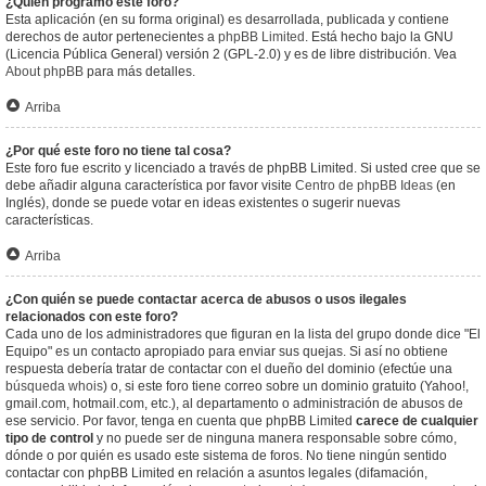
¿Quién programó este foro?
Esta aplicación (en su forma original) es desarrollada, publicada y contiene
derechos de autor pertenecientes a
phpBB Limited
. Está hecho bajo la GNU
(Licencia Pública General) versión 2 (GPL-2.0) y es de libre distribución. Vea
About phpBB
para más detalles.
Arriba
¿Por qué este foro no tiene tal cosa?
Este foro fue escrito y licenciado a través de phpBB Limited. Si usted cree que se
debe añadir alguna característica por favor visite
Centro de phpBB Ideas
(en
Inglés), donde se puede votar en ideas existentes o sugerir nuevas
características.
Arriba
¿Con quién se puede contactar acerca de abusos o usos ilegales
relacionados con este foro?
Cada uno de los administradores que figuran en la lista del grupo donde dice "El
Equipo" es un contacto apropiado para enviar sus quejas. Si así no obtiene
respuesta debería tratar de contactar con el dueño del dominio (efectúe una
búsqueda whois
) o, si este foro tiene correo sobre un dominio gratuito (Yahoo!,
gmail.com, hotmail.com, etc.), al departamento o administración de abusos de
ese servicio. Por favor, tenga en cuenta que phpBB Limited
carece de cualquier
tipo de control
y no puede ser de ninguna manera responsable sobre cómo,
dónde o por quién es usado este sistema de foros. No tiene ningún sentido
contactar con phpBB Limited en relación a asuntos legales (difamación,