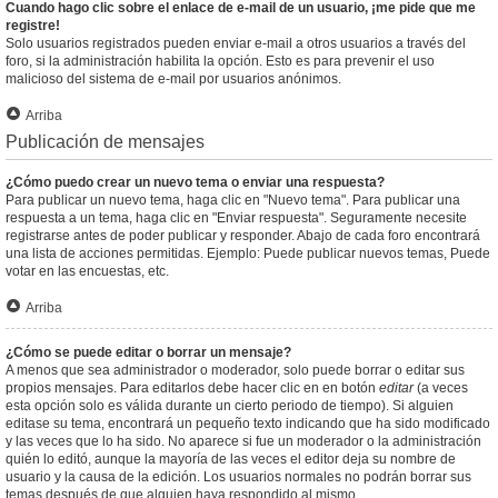
Cuando hago clic sobre el enlace de e-mail de un usuario, ¡me pide que me
registre!
Solo usuarios registrados pueden enviar e-mail a otros usuarios a través del
foro, si la administración habilita la opción. Esto es para prevenir el uso
malicioso del sistema de e-mail por usuarios anónimos.
Arriba
Publicación de mensajes
¿Cómo puedo crear un nuevo tema o enviar una respuesta?
Para publicar un nuevo tema, haga clic en "Nuevo tema". Para publicar una
respuesta a un tema, haga clic en "Enviar respuesta". Seguramente necesite
registrarse antes de poder publicar y responder. Abajo de cada foro encontrará
una lista de acciones permitidas. Ejemplo: Puede publicar nuevos temas, Puede
votar en las encuestas, etc.
Arriba
¿Cómo se puede editar o borrar un mensaje?
A menos que sea administrador o moderador, solo puede borrar o editar sus
propios mensajes. Para editarlos debe hacer clic en en botón
editar
(a veces
esta opción solo es válida durante un cierto periodo de tiempo). Si alguien
editase su tema, encontrará un pequeño texto indicando que ha sido modificado
y las veces que lo ha sido. No aparece si fue un moderador o la administración
quién lo editó, aunque la mayoría de las veces el editor deja su nombre de
usuario y la causa de la edición. Los usuarios normales no podrán borrar sus
temas después de que alguien haya respondido al mismo.