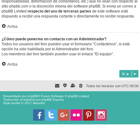
responsabilidad, deformación de comentarios, etc.) que no sean con respecto al
sitio phpbb.com o la discreción misma del software phpBB. Si envia un correo a
phpBB Limited
respecto del uso de terceras partes
de este software esté
dispuesto a recibir una respuesta cortante o directamente no recibir respuesta.
Arriba
¿Cómo puedo ponerme en contacto con un Administrador?
Todos los usuarios del foro pueden usar el formulario “Contáctenos”, si está
opción ha sido habilitada por el Administrador del foro.
Los miembros del foro también pueden usar el enlace "El equipo".
Arriba
Ir a
Todos los horarios son
UTC-05:00
Desarrollado por
phpBB
® Forum Software © phpBB Limited
Traducción al español por
phpBB España
Style proflat © 2017
Mazeltof