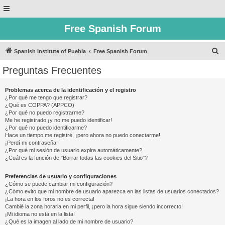
Free Spanish Forum
B
Spanish Institute of Puebla
Free Spanish Forum
u
Preguntas Frecuentes
s
c
Problemas acerca de la identificación y el registro
¿Por qué me tengo que registrar?
a
¿Qué es COPPA? (APPCO)
r
¿Por qué no puedo registrarme?
Me he registrado ¡y no me puedo identificar!
¿Por qué no puedo identificarme?
Hace un tiempo me registré, ¡pero ahora no puedo conectarme!
¡Perdí mi contraseña!
¿Por qué mi sesión de usuario expira automáticamente?
¿Cuál es la función de "Borrar todas las cookies del Sitio"?
Preferencias de usuario y configuraciones
¿Cómo se puede cambiar mi configuración?
¿Cómo evito que mi nombre de usuario aparezca en las listas de usuarios conectados?
¡La hora en los foros no es correcta!
Cambié la zona horaria en mi perfil, ¡pero la hora sigue siendo incorrecto!
¡Mi idioma no está en la lista!
¿Qué es la imagen al lado de mi nombre de usuario?