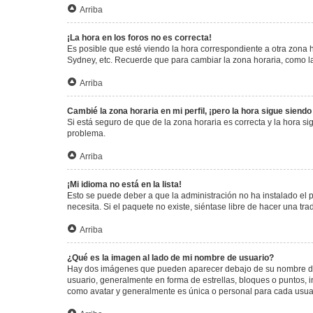
Arriba
¡La hora en los foros no es correcta!
Es posible que esté viendo la hora correspondiente a otra zona ho
Sydney, etc. Recuerde que para cambiar la zona horaria, como la
Arriba
Cambié la zona horaria en mi perfil, ¡pero la hora sigue siendo
Si está seguro de que de la zona horaria es correcta y la hora s
problema.
Arriba
¡Mi idioma no está en la lista!
Esto se puede deber a que la administración no ha instalado el 
necesita. Si el paquete no existe, siéntase libre de hacer una t
Arriba
¿Qué es la imagen al lado de mi nombre de usuario?
Hay dos imágenes que pueden aparecer debajo de su nombre de us
usuario, generalmente en forma de estrellas, bloques o puntos,
como avatar y generalmente es única o personal para cada usua