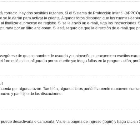
á correcto, hay dos posibles razones. Si el Sistema de Protección Infantil (APPCO)
 se le darán para activar la cuenta. Algunos foros disponen que las cuentas deben
al finalizar el proceso de registro. Si se le envió un e-mail, siga las instrucciones
apturada por un filtro anti-spam. Si está seguro de que la dirección de e-mail que 
, asegúrese de que su nombre de usuario y contraseña se encuentren escritos corr
 foro esté mal configurado por su dueño y/o tenga fallos en la programación, por 
e!
 cuenta por alguna razón. También, algunos foros periódicamente remueven sus us
 nuevo y participe de las discuciones.
uede desactivarla o cambiarla. Visite la página de ingreso (login) y haga clic en