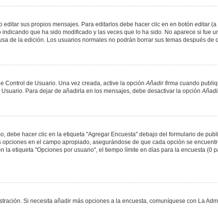
 editar sus propios mensajes. Para editarlos debe hacer clic en en botón
editar
(a 
 indicando que ha sido modificado y las veces que lo ha sido. No aparece si fue u
causa de la edición. Los usuarios normales no podrán borrar sus temas después de
e Control de Usuario. Una vez creada, active la opción
Añadir firma
cuando publiqu
e Usuario. Para dejar de añadirla en los mensajes, debe desactivar la opción
Añadir
 debe hacer clic en la etiqueta "Agregar Encuesta" debajo del formulario de public
dos opciones en el campo apropiado, asegurándose de que cada opción se encuentr
a etiqueta "Opciones por usuario", el tiempo límite en días para la encuesta (0 para
nistración. Si necesita añadir más opciones a la encuesta, comuníquese con La Admi