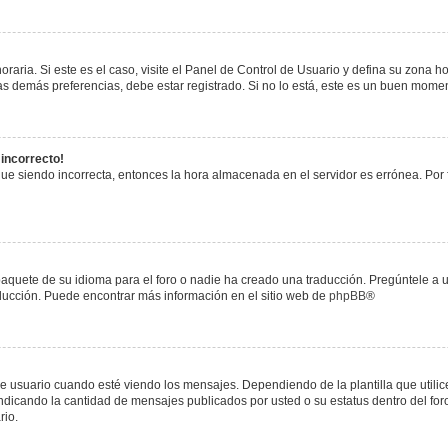
raria. Si este es el caso, visite el Panel de Control de Usuario y defina su zona h
s demás preferencias, debe estar registrado. Si no lo está, este es un buen mome
 incorrecto!
igue siendo incorrecta, entonces la hora almacenada en el servidor es errónea. Por
paquete de su idioma para el foro o nadie ha creado una traducción. Pregúntele a u
raducción. Puede encontrar más información en el sitio web de
phpBB
®
uario cuando esté viendo los mensajes. Dependiendo de la plantilla que utilice el
 indicando la cantidad de mensajes publicados por usted o su estatus dentro del 
rio.