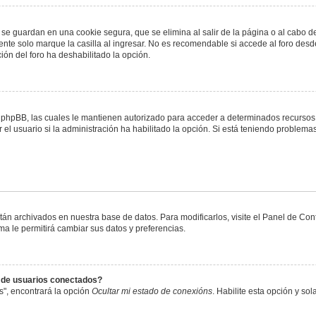
 se guardan en una cookie segura, que se elimina al salir de la página o al cabo 
te solo marque la casilla al ingresar. No es recomendable si accede al foro desde
ación del foro ha deshabilitado la opción.
or phpBB, las cuales le mantienen autorizado para acceder a determinados recursos 
el usuario si la administración ha habilitado la opción. Si está teniendo problemas
stán archivados en nuestra base de datos. Para modificarlos, visite el Panel de Co
ema le permitirá cambiar sus datos y preferencias.
s de usuarios conectados?
s", encontrará la opción
Ocultar mi estado de conexións
. Habilite esta opción y s