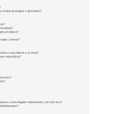
?
e mi lista de Amigos e Ignorados?
ros?
resultado?
ina en blanco?
nsajes y temas?
vorito y suscribirme a un tema?
emas específicos?
ste foro?
tos?
busos o usos ilegales relacionados con este foro?
Administrador?