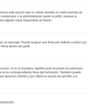
veces esta opción solo es válida durante un cierto periodo de
n moderador o la administración quién lo editó, aunque la
 que alguien haya respondido al mismo.
e un mensaje. Puede asignar una firma por defecto a todos sus
 firma
dentro del perfil.
ación; si no la visualiza, significa que no posee los permisos
e en la correspondiente línea del formulario. También puede
 duración infinita) y por último la opción de permitir a lo
nistración.