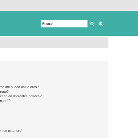
Buscar
Búsqueda avanza
mo me puedo unir a ellos?
Grupo?
ecen en diferentes colores?
inado"?
n en este foro!