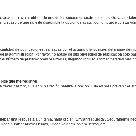
e añadir un avatar utilizando uno de los siguientes cuatro métodos: Gravatar, Gale
 En caso de que no este disponible la opción de avatar, comuníquese con La Admi
antidad de publicaciones realizadas por el usuario o la posición del mismo dentro 
 la administración. Por favor, no abuse de sus privilegios de publicación solo pa
n el número de publicaciones realizadas, llegando incluso a tomar medidas mas drá
 pide que me registre!
 través del foro, si la administración habilita la opción. Esto es para prevenir el 
blicar una respuesta a un tema, haga clic en "Enviar respuesta". Seguramente nece
 Puede publicar nuevos temas, Puede votar en las encuestas, etc.