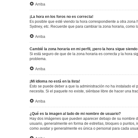
Arriba
¡La hora en los foros no es correcta!
Es posible que esté viendo la hora correspondiente a otra zona ho
Sydney, etc. Recuerde que para cambiar la zona horaria, como la
Arriba
Cambié la zona horaria en mi perfil, ¡pero la hora sigue siendo
Si está seguro de que de la zona horaria es correcta y la hora s
problema.
Arriba
¡Mi idioma no está en la lista!
Esto se puede deber a que la administración no ha instalado el 
necesita. Si el paquete no existe, siéntase libre de hacer una t
Arriba
¿Qué es la imagen al lado de mi nombre de usuario?
Hay dos imágenes que pueden aparecer debajo de su nombre de us
usuario, generalmente en forma de estrellas, bloques o puntos,
como avatar y generalmente es única o personal para cada usua