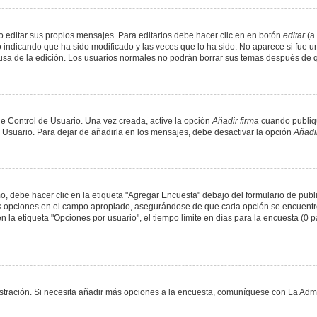
 editar sus propios mensajes. Para editarlos debe hacer clic en en botón
editar
(a 
 indicando que ha sido modificado y las veces que lo ha sido. No aparece si fue u
causa de la edición. Los usuarios normales no podrán borrar sus temas después de
e Control de Usuario. Una vez creada, active la opción
Añadir firma
cuando publiqu
e Usuario. Para dejar de añadirla en los mensajes, debe desactivar la opción
Añadir
 debe hacer clic en la etiqueta "Agregar Encuesta" debajo del formulario de public
dos opciones en el campo apropiado, asegurándose de que cada opción se encuentr
a etiqueta "Opciones por usuario", el tiempo límite en días para la encuesta (0 para
nistración. Si necesita añadir más opciones a la encuesta, comuníquese con La Admi