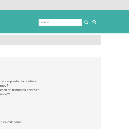
Buscar
Búsqueda avanza
mo me puedo unir a ellos?
Grupo?
ecen en diferentes colores?
inado"?
n en este foro!