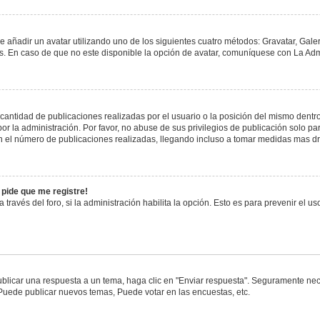
e añadir un avatar utilizando uno de los siguientes cuatro métodos: Gravatar, Gale
 En caso de que no este disponible la opción de avatar, comuníquese con La Admi
antidad de publicaciones realizadas por el usuario o la posición del mismo dentro 
 la administración. Por favor, no abuse de sus privilegios de publicación solo pa
n el número de publicaciones realizadas, llegando incluso a tomar medidas mas drá
 pide que me registre!
 través del foro, si la administración habilita la opción. Esto es para prevenir el 
blicar una respuesta a un tema, haga clic en "Enviar respuesta". Seguramente nece
 Puede publicar nuevos temas, Puede votar en las encuestas, etc.