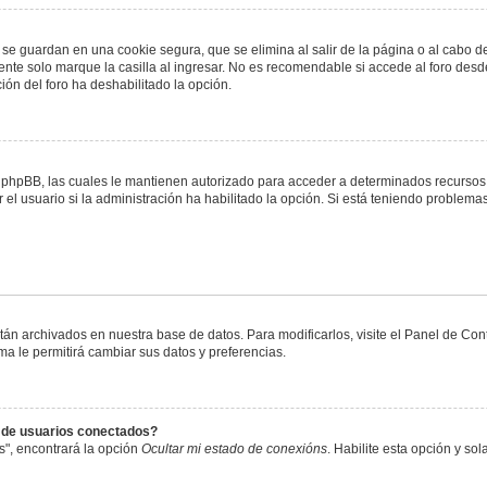
 se guardan en una cookie segura, que se elimina al salir de la página o al cabo 
te solo marque la casilla al ingresar. No es recomendable si accede al foro desde
ación del foro ha deshabilitado la opción.
or phpBB, las cuales le mantienen autorizado para acceder a determinados recursos 
el usuario si la administración ha habilitado la opción. Si está teniendo problemas
stán archivados en nuestra base de datos. Para modificarlos, visite el Panel de Co
ema le permitirá cambiar sus datos y preferencias.
s de usuarios conectados?
s", encontrará la opción
Ocultar mi estado de conexións
. Habilite esta opción y s