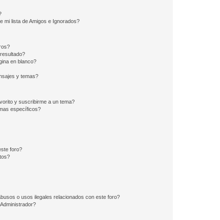
?
e mi lista de Amigos e Ignorados?
ros?
resultado?
ina en blanco?
nsajes y temas?
vorito y suscribirme a un tema?
emas específicos?
ste foro?
tos?
busos o usos ilegales relacionados con este foro?
Administrador?