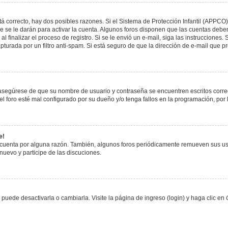
á correcto, hay dos posibles razones. Si el Sistema de Protección Infantil (APPCO)
 se le darán para activar la cuenta. Algunos foros disponen que las cuentas deben
al finalizar el proceso de registro. Si se le envió un e-mail, siga las instrucciones
apturada por un filtro anti-spam. Si está seguro de que la dirección de e-mail que 
, asegúrese de que su nombre de usuario y contraseña se encuentren escritos corr
 foro esté mal configurado por su dueño y/o tenga fallos en la programación, por 
e!
 cuenta por alguna razón. También, algunos foros periódicamente remueven sus us
 nuevo y participe de las discuciones.
uede desactivarla o cambiarla. Visite la página de ingreso (login) y haga clic en