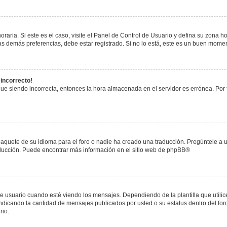
raria. Si este es el caso, visite el Panel de Control de Usuario y defina su zona h
s demás preferencias, debe estar registrado. Si no lo está, este es un buen mome
 incorrecto!
igue siendo incorrecta, entonces la hora almacenada en el servidor es errónea. Por
paquete de su idioma para el foro o nadie ha creado una traducción. Pregúntele a u
raducción. Puede encontrar más información en el sitio web de
phpBB
®
uario cuando esté viendo los mensajes. Dependiendo de la plantilla que utilice el
 indicando la cantidad de mensajes publicados por usted o su estatus dentro del 
rio.