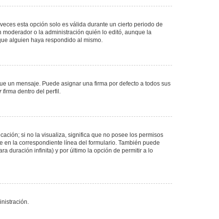
veces esta opción solo es válida durante un cierto periodo de
n moderador o la administración quién lo editó, aunque la
 que alguien haya respondido al mismo.
e un mensaje. Puede asignar una firma por defecto a todos sus
 firma
dentro del perfil.
ación; si no la visualiza, significa que no posee los permisos
e en la correspondiente línea del formulario. También puede
 duración infinita) y por último la opción de permitir a lo
nistración.