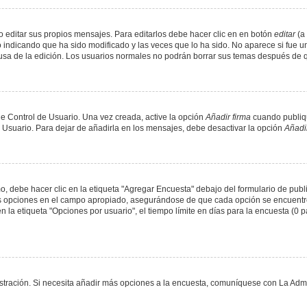
 editar sus propios mensajes. Para editarlos debe hacer clic en en botón
editar
(a 
 indicando que ha sido modificado y las veces que lo ha sido. No aparece si fue u
causa de la edición. Los usuarios normales no podrán borrar sus temas después de
e Control de Usuario. Una vez creada, active la opción
Añadir firma
cuando publiqu
e Usuario. Para dejar de añadirla en los mensajes, debe desactivar la opción
Añadir
 debe hacer clic en la etiqueta "Agregar Encuesta" debajo del formulario de public
dos opciones en el campo apropiado, asegurándose de que cada opción se encuentr
a etiqueta "Opciones por usuario", el tiempo límite en días para la encuesta (0 para
nistración. Si necesita añadir más opciones a la encuesta, comuníquese con La Admi