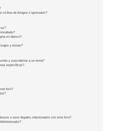
?
e mi lista de Amigos e Ignorados?
ros?
resultado?
ina en blanco?
nsajes y temas?
vorito y suscribirme a un tema?
emas específicos?
ste foro?
tos?
busos o usos ilegales relacionados con este foro?
Administrador?