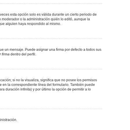
veces esta opción solo es válida durante un cierto periodo de
n moderador o la administración quién lo editó, aunque la
 que alguien haya respondido al mismo.
e un mensaje. Puede asignar una firma por defecto a todos sus
 firma
dentro del perfil.
ación; si no la visualiza, significa que no posee los permisos
e en la correspondiente línea del formulario. También puede
 duración infinita) y por último la opción de permitir a lo
nistración.