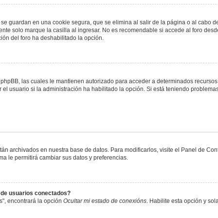
 se guardan en una cookie segura, que se elimina al salir de la página o al cabo 
te solo marque la casilla al ingresar. No es recomendable si accede al foro desde
ación del foro ha deshabilitado la opción.
or phpBB, las cuales le mantienen autorizado para acceder a determinados recursos 
el usuario si la administración ha habilitado la opción. Si está teniendo problemas
stán archivados en nuestra base de datos. Para modificarlos, visite el Panel de Co
ema le permitirá cambiar sus datos y preferencias.
s de usuarios conectados?
s", encontrará la opción
Ocultar mi estado de conexións
. Habilite esta opción y s