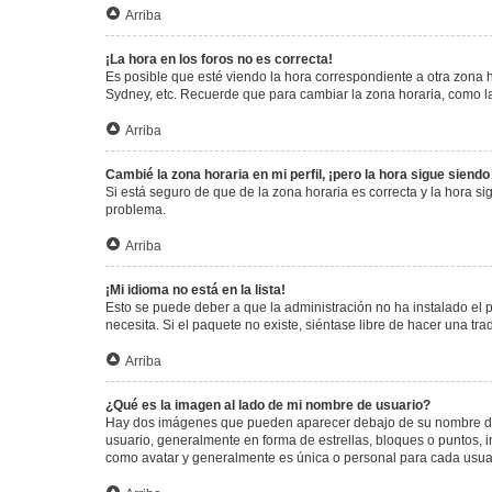
Arriba
¡La hora en los foros no es correcta!
Es posible que esté viendo la hora correspondiente a otra zona ho
Sydney, etc. Recuerde que para cambiar la zona horaria, como la
Arriba
Cambié la zona horaria en mi perfil, ¡pero la hora sigue siendo
Si está seguro de que de la zona horaria es correcta y la hora s
problema.
Arriba
¡Mi idioma no está en la lista!
Esto se puede deber a que la administración no ha instalado el 
necesita. Si el paquete no existe, siéntase libre de hacer una t
Arriba
¿Qué es la imagen al lado de mi nombre de usuario?
Hay dos imágenes que pueden aparecer debajo de su nombre de us
usuario, generalmente en forma de estrellas, bloques o puntos,
como avatar y generalmente es única o personal para cada usua