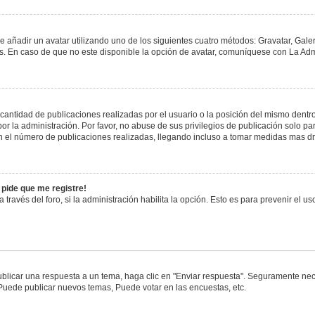
e añadir un avatar utilizando uno de los siguientes cuatro métodos: Gravatar, Gale
 En caso de que no este disponible la opción de avatar, comuníquese con La Admi
antidad de publicaciones realizadas por el usuario o la posición del mismo dentro 
 la administración. Por favor, no abuse de sus privilegios de publicación solo pa
n el número de publicaciones realizadas, llegando incluso a tomar medidas mas drá
 pide que me registre!
 través del foro, si la administración habilita la opción. Esto es para prevenir el 
blicar una respuesta a un tema, haga clic en "Enviar respuesta". Seguramente nece
 Puede publicar nuevos temas, Puede votar en las encuestas, etc.