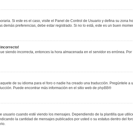
raria. Si este es el caso, visite el Panel de Control de Usuario y defina su zona h
s demás preferencias, debe estar registrado. Si no lo está, este es un buen mome
 incorrecto!
igue siendo incorrecta, entonces la hora almacenada en el servidor es errónea. Por
paquete de su idioma para el foro o nadie ha creado una traducción. Pregúntele a u
raducción. Puede encontrar más información en el sitio web de
phpBB
®
uario cuando esté viendo los mensajes. Dependiendo de la plantilla que utilice el
 indicando la cantidad de mensajes publicados por usted o su estatus dentro del 
rio.