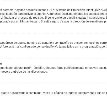
á correcto, hay dos posibles razones. Si el Sistema de Protección Infantil (APPCO)
 se le darán para activar la cuenta. Algunos foros disponen que las cuentas deben
al finalizar el proceso de registro. Si se le envió un e-mail, siga las instrucciones
apturada por un filtro anti-spam. Si está seguro de que la dirección de e-mail que 
, asegúrese de que su nombre de usuario y contraseña se encuentren escritos corr
 foro esté mal configurado por su dueño y/o tenga fallos en la programación, por 
e!
 cuenta por alguna razón. También, algunos foros periódicamente remueven sus us
 nuevo y participe de las discuciones.
uede desactivarla o cambiarla. Visite la página de ingreso (login) y haga clic en