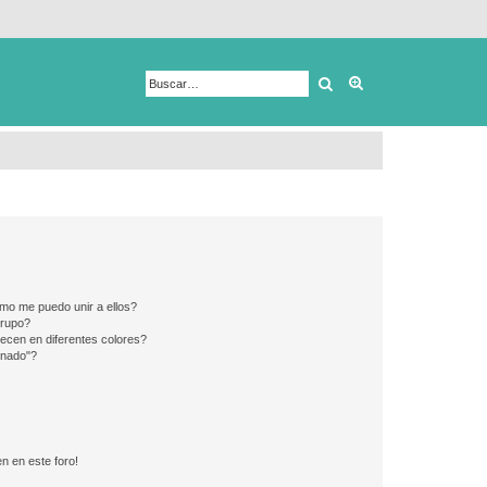
Buscar
Búsqueda avanza
mo me puedo unir a ellos?
Grupo?
ecen en diferentes colores?
inado"?
n en este foro!