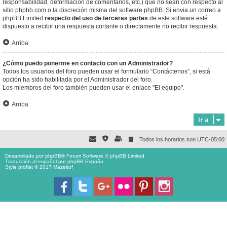
responsabilidad, deformación de comentarios, etc.) que no sean con respecto al
sitio phpbb.com o la discreción misma del software phpBB. Si envia un correo a
phpBB Limited
respecto del uso de terceras partes
de este software esté
dispuesto a recibir una respuesta cortante o directamente no recibir respuesta.
Arriba
¿Cómo puedo ponerme en contacto con un Administrador?
Todos los usuarios del foro pueden usar el formulario “Contáctenos”, si está
opción ha sido habilitada por el Administrador del foro.
Los miembros del foro también pueden usar el enlace "El equipo".
Arriba
Ir a
Todos los horarios son
UTC-05:00
Desarrollado por
phpBB
® Forum Software © phpBB Limited
Traducción al español por
phpBB España
Style proflat © 2017
Mazeltof