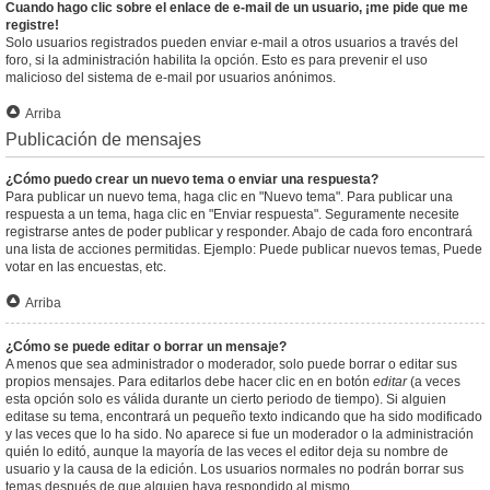
Cuando hago clic sobre el enlace de e-mail de un usuario, ¡me pide que me
registre!
Solo usuarios registrados pueden enviar e-mail a otros usuarios a través del
foro, si la administración habilita la opción. Esto es para prevenir el uso
malicioso del sistema de e-mail por usuarios anónimos.
Arriba
Publicación de mensajes
¿Cómo puedo crear un nuevo tema o enviar una respuesta?
Para publicar un nuevo tema, haga clic en "Nuevo tema". Para publicar una
respuesta a un tema, haga clic en "Enviar respuesta". Seguramente necesite
registrarse antes de poder publicar y responder. Abajo de cada foro encontrará
una lista de acciones permitidas. Ejemplo: Puede publicar nuevos temas, Puede
votar en las encuestas, etc.
Arriba
¿Cómo se puede editar o borrar un mensaje?
A menos que sea administrador o moderador, solo puede borrar o editar sus
propios mensajes. Para editarlos debe hacer clic en en botón
editar
(a veces
esta opción solo es válida durante un cierto periodo de tiempo). Si alguien
editase su tema, encontrará un pequeño texto indicando que ha sido modificado
y las veces que lo ha sido. No aparece si fue un moderador o la administración
quién lo editó, aunque la mayoría de las veces el editor deja su nombre de
usuario y la causa de la edición. Los usuarios normales no podrán borrar sus
temas después de que alguien haya respondido al mismo.