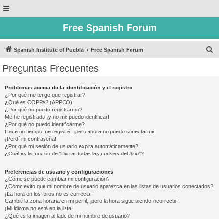
Free Spanish Forum
B
Spanish Institute of Puebla
Free Spanish Forum
u
Preguntas Frecuentes
s
c
Problemas acerca de la identificación y el registro
¿Por qué me tengo que registrar?
a
¿Qué es COPPA? (APPCO)
r
¿Por qué no puedo registrarme?
Me he registrado ¡y no me puedo identificar!
¿Por qué no puedo identificarme?
Hace un tiempo me registré, ¡pero ahora no puedo conectarme!
¡Perdí mi contraseña!
¿Por qué mi sesión de usuario expira automáticamente?
¿Cuál es la función de "Borrar todas las cookies del Sitio"?
Preferencias de usuario y configuraciones
¿Cómo se puede cambiar mi configuración?
¿Cómo evito que mi nombre de usuario aparezca en las listas de usuarios conectados?
¡La hora en los foros no es correcta!
Cambié la zona horaria en mi perfil, ¡pero la hora sigue siendo incorrecto!
¡Mi idioma no está en la lista!
¿Qué es la imagen al lado de mi nombre de usuario?