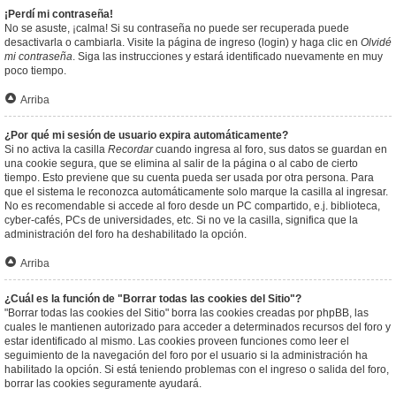
¡Perdí mi contraseña!
No se asuste, ¡calma! Si su contraseña no puede ser recuperada puede
desactivarla o cambiarla. Visite la página de ingreso (login) y haga clic en
Olvidé
mi contraseña
. Siga las instrucciones y estará identificado nuevamente en muy
poco tiempo.
Arriba
¿Por qué mi sesión de usuario expira automáticamente?
Si no activa la casilla
Recordar
cuando ingresa al foro, sus datos se guardan en
una cookie segura, que se elimina al salir de la página o al cabo de cierto
tiempo. Esto previene que su cuenta pueda ser usada por otra persona. Para
que el sistema le reconozca automáticamente solo marque la casilla al ingresar.
No es recomendable si accede al foro desde un PC compartido, e.j. biblioteca,
cyber-cafés, PCs de universidades, etc. Si no ve la casilla, significa que la
administración del foro ha deshabilitado la opción.
Arriba
¿Cuál es la función de "Borrar todas las cookies del Sitio"?
"Borrar todas las cookies del Sitio" borra las cookies creadas por phpBB, las
cuales le mantienen autorizado para acceder a determinados recursos del foro y
estar identificado al mismo. Las cookies proveen funciones como leer el
seguimiento de la navegación del foro por el usuario si la administración ha
habilitado la opción. Si está teniendo problemas con el ingreso o salida del foro,
borrar las cookies seguramente ayudará.