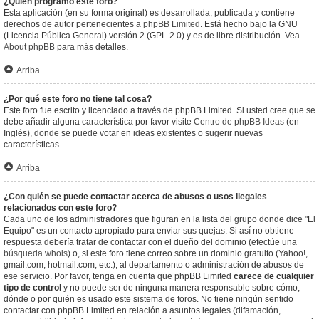
¿Quién programó este foro?
Esta aplicación (en su forma original) es desarrollada, publicada y contiene
derechos de autor pertenecientes a
phpBB Limited
. Está hecho bajo la GNU
(Licencia Pública General) versión 2 (GPL-2.0) y es de libre distribución. Vea
About phpBB
para más detalles.
Arriba
¿Por qué este foro no tiene tal cosa?
Este foro fue escrito y licenciado a través de phpBB Limited. Si usted cree que se
debe añadir alguna característica por favor visite
Centro de phpBB Ideas
(en
Inglés), donde se puede votar en ideas existentes o sugerir nuevas
características.
Arriba
¿Con quién se puede contactar acerca de abusos o usos ilegales
relacionados con este foro?
Cada uno de los administradores que figuran en la lista del grupo donde dice "El
Equipo" es un contacto apropiado para enviar sus quejas. Si así no obtiene
respuesta debería tratar de contactar con el dueño del dominio (efectúe una
búsqueda whois
) o, si este foro tiene correo sobre un dominio gratuito (Yahoo!,
gmail.com, hotmail.com, etc.), al departamento o administración de abusos de
ese servicio. Por favor, tenga en cuenta que phpBB Limited
carece de cualquier
tipo de control
y no puede ser de ninguna manera responsable sobre cómo,
dónde o por quién es usado este sistema de foros. No tiene ningún sentido
contactar con phpBB Limited en relación a asuntos legales (difamación,