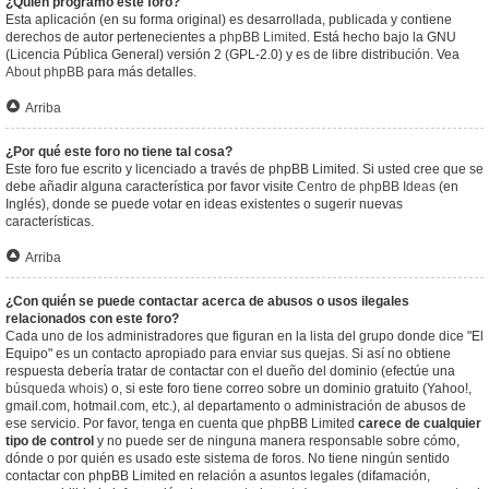
¿Quién programó este foro?
Esta aplicación (en su forma original) es desarrollada, publicada y contiene
derechos de autor pertenecientes a
phpBB Limited
. Está hecho bajo la GNU
(Licencia Pública General) versión 2 (GPL-2.0) y es de libre distribución. Vea
About phpBB
para más detalles.
Arriba
¿Por qué este foro no tiene tal cosa?
Este foro fue escrito y licenciado a través de phpBB Limited. Si usted cree que se
debe añadir alguna característica por favor visite
Centro de phpBB Ideas
(en
Inglés), donde se puede votar en ideas existentes o sugerir nuevas
características.
Arriba
¿Con quién se puede contactar acerca de abusos o usos ilegales
relacionados con este foro?
Cada uno de los administradores que figuran en la lista del grupo donde dice "El
Equipo" es un contacto apropiado para enviar sus quejas. Si así no obtiene
respuesta debería tratar de contactar con el dueño del dominio (efectúe una
búsqueda whois
) o, si este foro tiene correo sobre un dominio gratuito (Yahoo!,
gmail.com, hotmail.com, etc.), al departamento o administración de abusos de
ese servicio. Por favor, tenga en cuenta que phpBB Limited
carece de cualquier
tipo de control
y no puede ser de ninguna manera responsable sobre cómo,
dónde o por quién es usado este sistema de foros. No tiene ningún sentido
contactar con phpBB Limited en relación a asuntos legales (difamación,