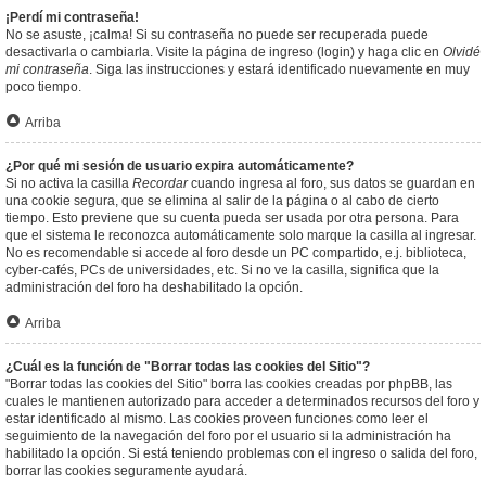
¡Perdí mi contraseña!
No se asuste, ¡calma! Si su contraseña no puede ser recuperada puede
desactivarla o cambiarla. Visite la página de ingreso (login) y haga clic en
Olvidé
mi contraseña
. Siga las instrucciones y estará identificado nuevamente en muy
poco tiempo.
Arriba
¿Por qué mi sesión de usuario expira automáticamente?
Si no activa la casilla
Recordar
cuando ingresa al foro, sus datos se guardan en
una cookie segura, que se elimina al salir de la página o al cabo de cierto
tiempo. Esto previene que su cuenta pueda ser usada por otra persona. Para
que el sistema le reconozca automáticamente solo marque la casilla al ingresar.
No es recomendable si accede al foro desde un PC compartido, e.j. biblioteca,
cyber-cafés, PCs de universidades, etc. Si no ve la casilla, significa que la
administración del foro ha deshabilitado la opción.
Arriba
¿Cuál es la función de "Borrar todas las cookies del Sitio"?
"Borrar todas las cookies del Sitio" borra las cookies creadas por phpBB, las
cuales le mantienen autorizado para acceder a determinados recursos del foro y
estar identificado al mismo. Las cookies proveen funciones como leer el
seguimiento de la navegación del foro por el usuario si la administración ha
habilitado la opción. Si está teniendo problemas con el ingreso o salida del foro,
borrar las cookies seguramente ayudará.