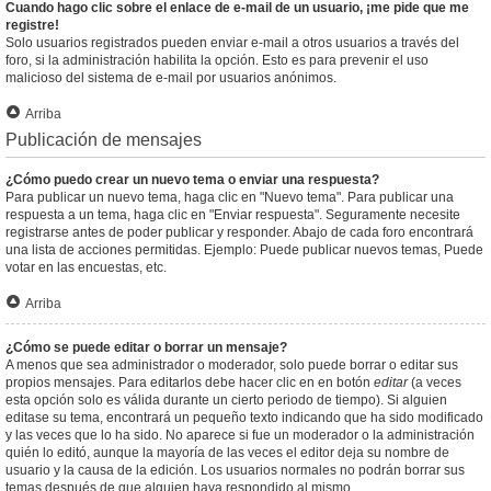
Cuando hago clic sobre el enlace de e-mail de un usuario, ¡me pide que me
registre!
Solo usuarios registrados pueden enviar e-mail a otros usuarios a través del
foro, si la administración habilita la opción. Esto es para prevenir el uso
malicioso del sistema de e-mail por usuarios anónimos.
Arriba
Publicación de mensajes
¿Cómo puedo crear un nuevo tema o enviar una respuesta?
Para publicar un nuevo tema, haga clic en "Nuevo tema". Para publicar una
respuesta a un tema, haga clic en "Enviar respuesta". Seguramente necesite
registrarse antes de poder publicar y responder. Abajo de cada foro encontrará
una lista de acciones permitidas. Ejemplo: Puede publicar nuevos temas, Puede
votar en las encuestas, etc.
Arriba
¿Cómo se puede editar o borrar un mensaje?
A menos que sea administrador o moderador, solo puede borrar o editar sus
propios mensajes. Para editarlos debe hacer clic en en botón
editar
(a veces
esta opción solo es válida durante un cierto periodo de tiempo). Si alguien
editase su tema, encontrará un pequeño texto indicando que ha sido modificado
y las veces que lo ha sido. No aparece si fue un moderador o la administración
quién lo editó, aunque la mayoría de las veces el editor deja su nombre de
usuario y la causa de la edición. Los usuarios normales no podrán borrar sus
temas después de que alguien haya respondido al mismo.