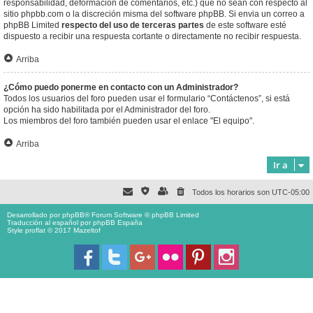
responsabilidad, deformación de comentarios, etc.) que no sean con respecto al
sitio phpbb.com o la discreción misma del software phpBB. Si envia un correo a
phpBB Limited
respecto del uso de terceras partes
de este software esté
dispuesto a recibir una respuesta cortante o directamente no recibir respuesta.
Arriba
¿Cómo puedo ponerme en contacto con un Administrador?
Todos los usuarios del foro pueden usar el formulario “Contáctenos”, si está
opción ha sido habilitada por el Administrador del foro.
Los miembros del foro también pueden usar el enlace "El equipo".
Arriba
Ir a
Todos los horarios son
UTC-05:00
Desarrollado por
phpBB
® Forum Software © phpBB Limited
Traducción al español por
phpBB España
Style proflat © 2017
Mazeltof