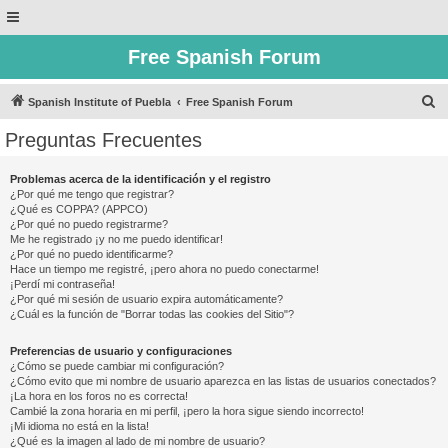
Free Spanish Forum
B
Spanish Institute of Puebla
Free Spanish Forum
u
Preguntas Frecuentes
s
c
Problemas acerca de la identificación y el registro
¿Por qué me tengo que registrar?
a
¿Qué es COPPA? (APPCO)
r
¿Por qué no puedo registrarme?
Me he registrado ¡y no me puedo identificar!
¿Por qué no puedo identificarme?
Hace un tiempo me registré, ¡pero ahora no puedo conectarme!
¡Perdí mi contraseña!
¿Por qué mi sesión de usuario expira automáticamente?
¿Cuál es la función de "Borrar todas las cookies del Sitio"?
Preferencias de usuario y configuraciones
¿Cómo se puede cambiar mi configuración?
¿Cómo evito que mi nombre de usuario aparezca en las listas de usuarios conectados?
¡La hora en los foros no es correcta!
Cambié la zona horaria en mi perfil, ¡pero la hora sigue siendo incorrecto!
¡Mi idioma no está en la lista!
¿Qué es la imagen al lado de mi nombre de usuario?