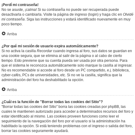
¡Perdí mi contraseña!
No se asuste, ¡calma! Si su contraseña no puede ser recuperada puede
desactivarla o cambiarla. Visite la página de ingreso (login) y haga clic en
Olvidé
mi contraseña
. Siga las instrucciones y estará identificado nuevamente en muy
poco tiempo.
Arriba
¿Por qué mi sesión de usuario expira automáticamente?
Si no activa la casilla
Recordar
cuando ingresa al foro, sus datos se guardan en
una cookie segura, que se elimina al salir de la página o al cabo de cierto
tiempo. Esto previene que su cuenta pueda ser usada por otra persona. Para
que el sistema le reconozca automáticamente solo marque la casilla al ingresar.
No es recomendable si accede al foro desde un PC compartido, e.j. biblioteca,
cyber-cafés, PCs de universidades, etc. Si no ve la casilla, significa que la
administración del foro ha deshabilitado la opción.
Arriba
¿Cuál es la función de "Borrar todas las cookies del Sitio"?
"Borrar todas las cookies del Sitio" borra las cookies creadas por phpBB, las
cuales le mantienen autorizado para acceder a determinados recursos del foro y
estar identificado al mismo. Las cookies proveen funciones como leer el
seguimiento de la navegación del foro por el usuario si la administración ha
habilitado la opción. Si está teniendo problemas con el ingreso o salida del foro,
borrar las cookies seguramente ayudará.