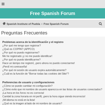
Free Spanish Forum
B
Spanish Institute of Puebla
Free Spanish Forum
u
Preguntas Frecuentes
s
c
Problemas acerca de la identificación y el registro
¿Por qué me tengo que registrar?
a
¿Qué es COPPA? (APPCO)
r
¿Por qué no puedo registrarme?
Me he registrado ¡y no me puedo identificar!
¿Por qué no puedo identificarme?
Hace un tiempo me registré, ¡pero ahora no puedo conectarme!
¡Perdí mi contraseña!
¿Por qué mi sesión de usuario expira automáticamente?
¿Cuál es la función de "Borrar todas las cookies del Sitio"?
Preferencias de usuario y configuraciones
¿Cómo se puede cambiar mi configuración?
¿Cómo evito que mi nombre de usuario aparezca en las listas de usuarios conectados?
¡La hora en los foros no es correcta!
Cambié la zona horaria en mi perfil, ¡pero la hora sigue siendo incorrecto!
¡Mi idioma no está en la lista!
¿Qué es la imagen al lado de mi nombre de usuario?