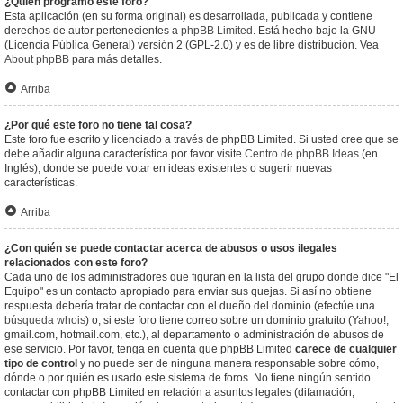
¿Quién programó este foro?
Esta aplicación (en su forma original) es desarrollada, publicada y contiene
derechos de autor pertenecientes a
phpBB Limited
. Está hecho bajo la GNU
(Licencia Pública General) versión 2 (GPL-2.0) y es de libre distribución. Vea
About phpBB
para más detalles.
Arriba
¿Por qué este foro no tiene tal cosa?
Este foro fue escrito y licenciado a través de phpBB Limited. Si usted cree que se
debe añadir alguna característica por favor visite
Centro de phpBB Ideas
(en
Inglés), donde se puede votar en ideas existentes o sugerir nuevas
características.
Arriba
¿Con quién se puede contactar acerca de abusos o usos ilegales
relacionados con este foro?
Cada uno de los administradores que figuran en la lista del grupo donde dice "El
Equipo" es un contacto apropiado para enviar sus quejas. Si así no obtiene
respuesta debería tratar de contactar con el dueño del dominio (efectúe una
búsqueda whois
) o, si este foro tiene correo sobre un dominio gratuito (Yahoo!,
gmail.com, hotmail.com, etc.), al departamento o administración de abusos de
ese servicio. Por favor, tenga en cuenta que phpBB Limited
carece de cualquier
tipo de control
y no puede ser de ninguna manera responsable sobre cómo,
dónde o por quién es usado este sistema de foros. No tiene ningún sentido
contactar con phpBB Limited en relación a asuntos legales (difamación,