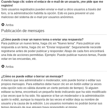
Cuando hago clic sobre el enlace de e-mail de un usuario, ¡me pide que me
registre!
Solo usuarios registrados pueden enviar e-mail a otros usuarios a través del
foro, si la administración habilita la opción. Esto es para prevenir el uso
malicioso del sistema de e-mail por usuarios anónimos.
Arriba
Publicación de mensajes
¿Cómo puedo crear un nuevo tema o enviar una respuesta?
Para publicar un nuevo tema, haga clic en "Nuevo tema". Para publicar una
respuesta a un tema, haga clic en "Enviar respuesta". Seguramente necesite
registrarse antes de poder publicar y responder. Abajo de cada foro encontrará
una lista de acciones permitidas. Ejemplo: Puede publicar nuevos temas, Puede
votar en las encuestas, etc.
Arriba
¿Cómo se puede editar o borrar un mensaje?
A menos que sea administrador o moderador, solo puede borrar o editar sus
propios mensajes. Para editarlos debe hacer clic en en botón
editar
(a veces
esta opción solo es válida durante un cierto periodo de tiempo). Si alguien
editase su tema, encontrará un pequeño texto indicando que ha sido modificado
y las veces que lo ha sido. No aparece si fue un moderador o la administración
quién lo editó, aunque la mayoría de las veces el editor deja su nombre de
usuario y la causa de la edición. Los usuarios normales no podrán borrar sus
temas después de que alguien haya respondido al mismo.