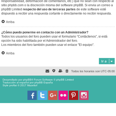
responsabilidad, deformación de comentarios, etc.) que no sean con respecto al
sitio phpbb.com o la discreción misma del software phpBB. Si envia un correo a
phpBB Limited
respecto del uso de terceras partes
de este software esté
dispuesto a recibir una respuesta cortante o directamente no recibir respuesta.
Arriba
¿Cómo puedo ponerme en contacto con un Administrador?
Todos los usuarios del foro pueden usar el formulario “Contáctenos”, si está
opción ha sido habilitada por el Administrador del foro.
Los miembros del foro también pueden usar el enlace "El equipo".
Arriba
Ir a
Todos los horarios son
UTC-05:00
Desarrollado por
phpBB
® Forum Software © phpBB Limited
Traducción al español por
phpBB España
Style proflat © 2017
Mazeltof