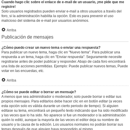
Cuando hago clic sobre el enlace de e-mail de un usuario, ¡me pide que me
registre!
Solo usuarios registrados pueden enviar e-mail a otros usuarios a través del
foro, si la administración habilita la opción. Esto es para prevenir el uso
malicioso del sistema de e-mail por usuarios anónimos.
Arriba
Publicación de mensajes
¿Cómo puedo crear un nuevo tema o enviar una respuesta?
Para publicar un nuevo tema, haga clic en "Nuevo tema". Para publicar una
respuesta a un tema, haga clic en "Enviar respuesta". Seguramente necesite
registrarse antes de poder publicar y responder. Abajo de cada foro encontrará
una lista de acciones permitidas. Ejemplo: Puede publicar nuevos temas, Puede
votar en las encuestas, etc.
Arriba
¿Cómo se puede editar o borrar un mensaje?
A menos que sea administrador o moderador, solo puede borrar o editar sus
propios mensajes. Para editarlos debe hacer clic en en botón
editar
(a veces
esta opción solo es válida durante un cierto periodo de tiempo). Si alguien
editase su tema, encontrará un pequeño texto indicando que ha sido modificado
y las veces que lo ha sido. No aparece si fue un moderador o la administración
quién lo editó, aunque la mayoría de las veces el editor deja su nombre de
usuario y la causa de la edición. Los usuarios normales no podrán borrar sus
temas después de que alguien haya respondido al mismo.