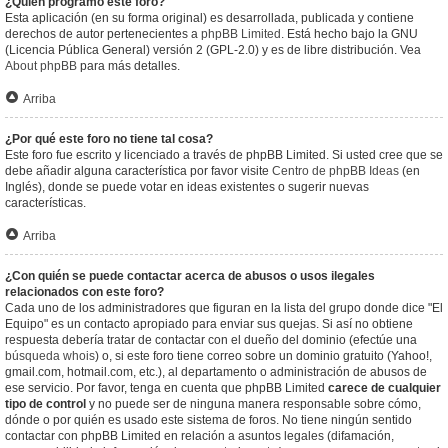
¿Quién programó este foro?
Esta aplicación (en su forma original) es desarrollada, publicada y contiene
derechos de autor pertenecientes a
phpBB Limited
. Está hecho bajo la GNU
(Licencia Pública General) versión 2 (GPL-2.0) y es de libre distribución. Vea
About phpBB
para más detalles.
Arriba
¿Por qué este foro no tiene tal cosa?
Este foro fue escrito y licenciado a través de phpBB Limited. Si usted cree que se
debe añadir alguna característica por favor visite
Centro de phpBB Ideas
(en
Inglés), donde se puede votar en ideas existentes o sugerir nuevas
características.
Arriba
¿Con quién se puede contactar acerca de abusos o usos ilegales
relacionados con este foro?
Cada uno de los administradores que figuran en la lista del grupo donde dice "El
Equipo" es un contacto apropiado para enviar sus quejas. Si así no obtiene
respuesta debería tratar de contactar con el dueño del dominio (efectúe una
búsqueda whois
) o, si este foro tiene correo sobre un dominio gratuito (Yahoo!,
gmail.com, hotmail.com, etc.), al departamento o administración de abusos de
ese servicio. Por favor, tenga en cuenta que phpBB Limited
carece de cualquier
tipo de control
y no puede ser de ninguna manera responsable sobre cómo,
dónde o por quién es usado este sistema de foros. No tiene ningún sentido
contactar con phpBB Limited en relación a asuntos legales (difamación,