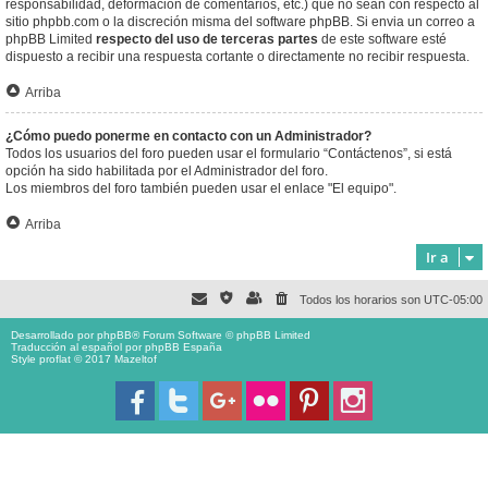
responsabilidad, deformación de comentarios, etc.) que no sean con respecto al
sitio phpbb.com o la discreción misma del software phpBB. Si envia un correo a
phpBB Limited
respecto del uso de terceras partes
de este software esté
dispuesto a recibir una respuesta cortante o directamente no recibir respuesta.
Arriba
¿Cómo puedo ponerme en contacto con un Administrador?
Todos los usuarios del foro pueden usar el formulario “Contáctenos”, si está
opción ha sido habilitada por el Administrador del foro.
Los miembros del foro también pueden usar el enlace "El equipo".
Arriba
Ir a
Todos los horarios son
UTC-05:00
Desarrollado por
phpBB
® Forum Software © phpBB Limited
Traducción al español por
phpBB España
Style proflat © 2017
Mazeltof