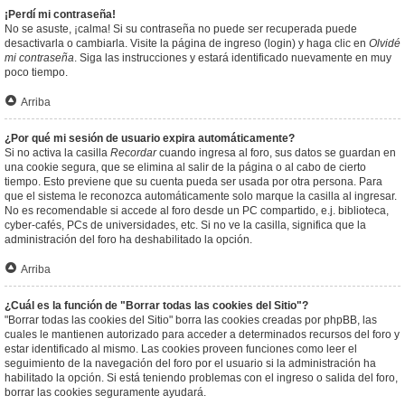
¡Perdí mi contraseña!
No se asuste, ¡calma! Si su contraseña no puede ser recuperada puede
desactivarla o cambiarla. Visite la página de ingreso (login) y haga clic en
Olvidé
mi contraseña
. Siga las instrucciones y estará identificado nuevamente en muy
poco tiempo.
Arriba
¿Por qué mi sesión de usuario expira automáticamente?
Si no activa la casilla
Recordar
cuando ingresa al foro, sus datos se guardan en
una cookie segura, que se elimina al salir de la página o al cabo de cierto
tiempo. Esto previene que su cuenta pueda ser usada por otra persona. Para
que el sistema le reconozca automáticamente solo marque la casilla al ingresar.
No es recomendable si accede al foro desde un PC compartido, e.j. biblioteca,
cyber-cafés, PCs de universidades, etc. Si no ve la casilla, significa que la
administración del foro ha deshabilitado la opción.
Arriba
¿Cuál es la función de "Borrar todas las cookies del Sitio"?
"Borrar todas las cookies del Sitio" borra las cookies creadas por phpBB, las
cuales le mantienen autorizado para acceder a determinados recursos del foro y
estar identificado al mismo. Las cookies proveen funciones como leer el
seguimiento de la navegación del foro por el usuario si la administración ha
habilitado la opción. Si está teniendo problemas con el ingreso o salida del foro,
borrar las cookies seguramente ayudará.