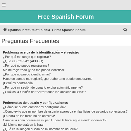
Free Spanish Forum
B
Spanish Institute of Puebla
Free Spanish Forum
u
Preguntas Frecuentes
s
c
Problemas acerca de la identificación y el registro
¿Por qué me tengo que registrar?
a
¿Qué es COPPA? (APPCO)
r
¿Por qué no puedo registrarme?
Me he registrado ¡y no me puedo identificar!
¿Por qué no puedo identificarme?
Hace un tiempo me registré, ¡pero ahora no puedo conectarme!
¡Perdí mi contraseña!
¿Por qué mi sesión de usuario expira automáticamente?
¿Cuál es la función de "Borrar todas las cookies del Sitio"?
Preferencias de usuario y configuraciones
¿Cómo se puede cambiar mi configuración?
¿Cómo evito que mi nombre de usuario aparezca en las listas de usuarios conectados?
¡La hora en los foros no es correcta!
Cambié la zona horaria en mi perfil, ¡pero la hora sigue siendo incorrecto!
¡Mi idioma no está en la lista!
¿Qué es la imagen al lado de mi nombre de usuario?