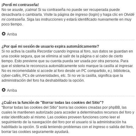
¡Perdí mi contraseña!
No se asuste, ¡calma! Si su contraseña no puede ser recuperada puede
desactivarla o cambiarla. Visite la página de ingreso (login) y haga clic en
Olvidé
mi contraseña
. Siga las instrucciones y estará identificado nuevamente en muy
poco tiempo.
Arriba
¿Por qué mi sesión de usuario expira automáticamente?
Si no activa la casilla
Recordar
cuando ingresa al foro, sus datos se guardan en
una cookie segura, que se elimina al salir de la página o al cabo de cierto
tiempo. Esto previene que su cuenta pueda ser usada por otra persona. Para
que el sistema le reconozca automáticamente solo marque la casilla al ingresar.
No es recomendable si accede al foro desde un PC compartido, e.j. biblioteca,
cyber-cafés, PCs de universidades, etc. Si no ve la casilla, significa que la
administración del foro ha deshabilitado la opción.
Arriba
¿Cuál es la función de "Borrar todas las cookies del Sitio"?
"Borrar todas las cookies del Sitio" borra las cookies creadas por phpBB, las
cuales le mantienen autorizado para acceder a determinados recursos del foro y
estar identificado al mismo. Las cookies proveen funciones como leer el
seguimiento de la navegación del foro por el usuario si la administración ha
habilitado la opción. Si está teniendo problemas con el ingreso o salida del foro,
borrar las cookies seguramente ayudará.