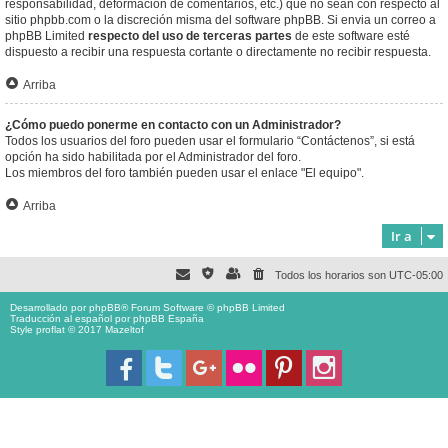
responsabilidad, deformación de comentarios, etc.) que no sean con respecto al
sitio phpbb.com o la discreción misma del software phpBB. Si envia un correo a
phpBB Limited
respecto del uso de terceras partes
de este software esté
dispuesto a recibir una respuesta cortante o directamente no recibir respuesta.
Arriba
¿Cómo puedo ponerme en contacto con un Administrador?
Todos los usuarios del foro pueden usar el formulario “Contáctenos”, si está
opción ha sido habilitada por el Administrador del foro.
Los miembros del foro también pueden usar el enlace "El equipo".
Arriba
Ir a
Todos los horarios son
UTC-05:00
Desarrollado por
phpBB
® Forum Software © phpBB Limited
Traducción al español por
phpBB España
Style proflat © 2017
Mazeltof