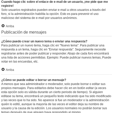
Cuando hago clic sobre el enlace de e-mail de un usuario, ¡me pide que me
registre!
Solo usuarios registrados pueden enviar e-mail a otros usuarios a través del
foro, si la administración habilita la opción. Esto es para prevenir el uso
malicioso del sistema de e-mail por usuarios anónimos.
Arriba
Publicación de mensajes
¿Cómo puedo crear un nuevo tema o enviar una respuesta?
Para publicar un nuevo tema, haga clic en "Nuevo tema". Para publicar una
respuesta a un tema, haga clic en "Enviar respuesta". Seguramente necesite
registrarse antes de poder publicar y responder. Abajo de cada foro encontrará
una lista de acciones permitidas. Ejemplo: Puede publicar nuevos temas, Puede
votar en las encuestas, etc.
Arriba
¿Cómo se puede editar o borrar un mensaje?
A menos que sea administrador o moderador, solo puede borrar o editar sus
propios mensajes. Para editarlos debe hacer clic en en botón
editar
(a veces
esta opción solo es válida durante un cierto periodo de tiempo). Si alguien
editase su tema, encontrará un pequeño texto indicando que ha sido modificado
y las veces que lo ha sido. No aparece si fue un moderador o la administración
quién lo editó, aunque la mayoría de las veces el editor deja su nombre de
usuario y la causa de la edición. Los usuarios normales no podrán borrar sus
temas después de que alguien haya respondido al mismo.