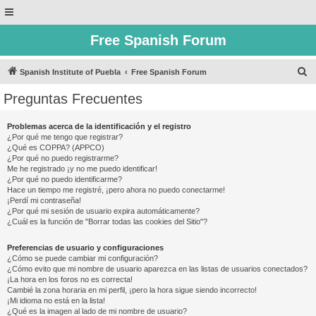
Free Spanish Forum
B
Spanish Institute of Puebla
Free Spanish Forum
u
Preguntas Frecuentes
s
c
Problemas acerca de la identificación y el registro
¿Por qué me tengo que registrar?
a
¿Qué es COPPA? (APPCO)
r
¿Por qué no puedo registrarme?
Me he registrado ¡y no me puedo identificar!
¿Por qué no puedo identificarme?
Hace un tiempo me registré, ¡pero ahora no puedo conectarme!
¡Perdí mi contraseña!
¿Por qué mi sesión de usuario expira automáticamente?
¿Cuál es la función de "Borrar todas las cookies del Sitio"?
Preferencias de usuario y configuraciones
¿Cómo se puede cambiar mi configuración?
¿Cómo evito que mi nombre de usuario aparezca en las listas de usuarios conectados?
¡La hora en los foros no es correcta!
Cambié la zona horaria en mi perfil, ¡pero la hora sigue siendo incorrecto!
¡Mi idioma no está en la lista!
¿Qué es la imagen al lado de mi nombre de usuario?