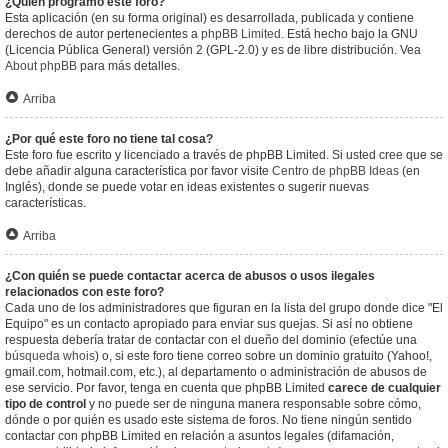
¿Quién programó este foro?
Esta aplicación (en su forma original) es desarrollada, publicada y contiene
derechos de autor pertenecientes a
phpBB Limited
. Está hecho bajo la GNU
(Licencia Pública General) versión 2 (GPL-2.0) y es de libre distribución. Vea
About phpBB
para más detalles.
Arriba
¿Por qué este foro no tiene tal cosa?
Este foro fue escrito y licenciado a través de phpBB Limited. Si usted cree que se
debe añadir alguna característica por favor visite
Centro de phpBB Ideas
(en
Inglés), donde se puede votar en ideas existentes o sugerir nuevas
características.
Arriba
¿Con quién se puede contactar acerca de abusos o usos ilegales
relacionados con este foro?
Cada uno de los administradores que figuran en la lista del grupo donde dice "El
Equipo" es un contacto apropiado para enviar sus quejas. Si así no obtiene
respuesta debería tratar de contactar con el dueño del dominio (efectúe una
búsqueda whois
) o, si este foro tiene correo sobre un dominio gratuito (Yahoo!,
gmail.com, hotmail.com, etc.), al departamento o administración de abusos de
ese servicio. Por favor, tenga en cuenta que phpBB Limited
carece de cualquier
tipo de control
y no puede ser de ninguna manera responsable sobre cómo,
dónde o por quién es usado este sistema de foros. No tiene ningún sentido
contactar con phpBB Limited en relación a asuntos legales (difamación,