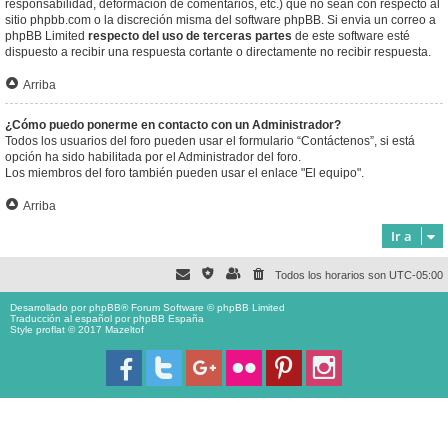
responsabilidad, deformación de comentarios, etc.) que no sean con respecto al
sitio phpbb.com o la discreción misma del software phpBB. Si envia un correo a
phpBB Limited
respecto del uso de terceras partes
de este software esté
dispuesto a recibir una respuesta cortante o directamente no recibir respuesta.
Arriba
¿Cómo puedo ponerme en contacto con un Administrador?
Todos los usuarios del foro pueden usar el formulario “Contáctenos”, si está
opción ha sido habilitada por el Administrador del foro.
Los miembros del foro también pueden usar el enlace "El equipo".
Arriba
Ir a
Todos los horarios son
UTC-05:00
Desarrollado por
phpBB
® Forum Software © phpBB Limited
Traducción al español por
phpBB España
Style proflat © 2017
Mazeltof