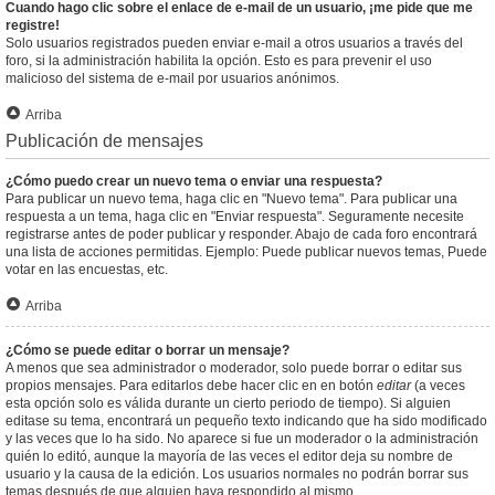
Cuando hago clic sobre el enlace de e-mail de un usuario, ¡me pide que me
registre!
Solo usuarios registrados pueden enviar e-mail a otros usuarios a través del
foro, si la administración habilita la opción. Esto es para prevenir el uso
malicioso del sistema de e-mail por usuarios anónimos.
Arriba
Publicación de mensajes
¿Cómo puedo crear un nuevo tema o enviar una respuesta?
Para publicar un nuevo tema, haga clic en "Nuevo tema". Para publicar una
respuesta a un tema, haga clic en "Enviar respuesta". Seguramente necesite
registrarse antes de poder publicar y responder. Abajo de cada foro encontrará
una lista de acciones permitidas. Ejemplo: Puede publicar nuevos temas, Puede
votar en las encuestas, etc.
Arriba
¿Cómo se puede editar o borrar un mensaje?
A menos que sea administrador o moderador, solo puede borrar o editar sus
propios mensajes. Para editarlos debe hacer clic en en botón
editar
(a veces
esta opción solo es válida durante un cierto periodo de tiempo). Si alguien
editase su tema, encontrará un pequeño texto indicando que ha sido modificado
y las veces que lo ha sido. No aparece si fue un moderador o la administración
quién lo editó, aunque la mayoría de las veces el editor deja su nombre de
usuario y la causa de la edición. Los usuarios normales no podrán borrar sus
temas después de que alguien haya respondido al mismo.