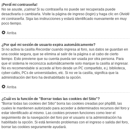
¡Perdí mi contraseña!
No se asuste, ¡calma! Si su contraseña no puede ser recuperada puede
desactivarla o cambiarla. Visite la página de ingreso (login) y haga clic en
Olvidé
mi contraseña
. Siga las instrucciones y estará identificado nuevamente en muy
poco tiempo.
Arriba
¿Por qué mi sesión de usuario expira automáticamente?
Si no activa la casilla
Recordar
cuando ingresa al foro, sus datos se guardan en
una cookie segura, que se elimina al salir de la página o al cabo de cierto
tiempo. Esto previene que su cuenta pueda ser usada por otra persona. Para
que el sistema le reconozca automáticamente solo marque la casilla al ingresar.
No es recomendable si accede al foro desde un PC compartido, e.j. biblioteca,
cyber-cafés, PCs de universidades, etc. Si no ve la casilla, significa que la
administración del foro ha deshabilitado la opción.
Arriba
¿Cuál es la función de "Borrar todas las cookies del Sitio"?
"Borrar todas las cookies del Sitio" borra las cookies creadas por phpBB, las
cuales le mantienen autorizado para acceder a determinados recursos del foro y
estar identificado al mismo. Las cookies proveen funciones como leer el
seguimiento de la navegación del foro por el usuario si la administración ha
habilitado la opción. Si está teniendo problemas con el ingreso o salida del foro,
borrar las cookies seguramente ayudará.