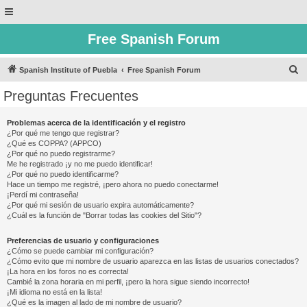
Free Spanish Forum
B
Spanish Institute of Puebla
Free Spanish Forum
u
Preguntas Frecuentes
s
c
Problemas acerca de la identificación y el registro
¿Por qué me tengo que registrar?
a
¿Qué es COPPA? (APPCO)
r
¿Por qué no puedo registrarme?
Me he registrado ¡y no me puedo identificar!
¿Por qué no puedo identificarme?
Hace un tiempo me registré, ¡pero ahora no puedo conectarme!
¡Perdí mi contraseña!
¿Por qué mi sesión de usuario expira automáticamente?
¿Cuál es la función de "Borrar todas las cookies del Sitio"?
Preferencias de usuario y configuraciones
¿Cómo se puede cambiar mi configuración?
¿Cómo evito que mi nombre de usuario aparezca en las listas de usuarios conectados?
¡La hora en los foros no es correcta!
Cambié la zona horaria en mi perfil, ¡pero la hora sigue siendo incorrecto!
¡Mi idioma no está en la lista!
¿Qué es la imagen al lado de mi nombre de usuario?