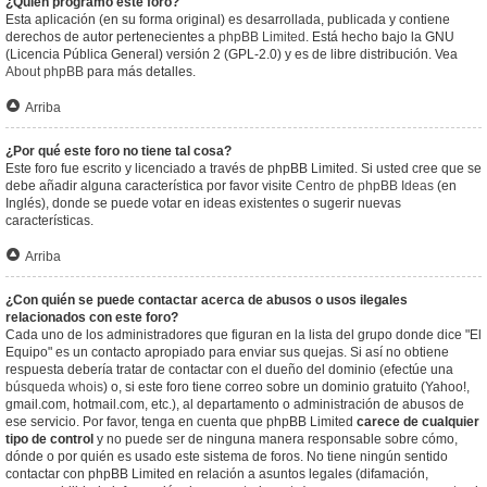
¿Quién programó este foro?
Esta aplicación (en su forma original) es desarrollada, publicada y contiene
derechos de autor pertenecientes a
phpBB Limited
. Está hecho bajo la GNU
(Licencia Pública General) versión 2 (GPL-2.0) y es de libre distribución. Vea
About phpBB
para más detalles.
Arriba
¿Por qué este foro no tiene tal cosa?
Este foro fue escrito y licenciado a través de phpBB Limited. Si usted cree que se
debe añadir alguna característica por favor visite
Centro de phpBB Ideas
(en
Inglés), donde se puede votar en ideas existentes o sugerir nuevas
características.
Arriba
¿Con quién se puede contactar acerca de abusos o usos ilegales
relacionados con este foro?
Cada uno de los administradores que figuran en la lista del grupo donde dice "El
Equipo" es un contacto apropiado para enviar sus quejas. Si así no obtiene
respuesta debería tratar de contactar con el dueño del dominio (efectúe una
búsqueda whois
) o, si este foro tiene correo sobre un dominio gratuito (Yahoo!,
gmail.com, hotmail.com, etc.), al departamento o administración de abusos de
ese servicio. Por favor, tenga en cuenta que phpBB Limited
carece de cualquier
tipo de control
y no puede ser de ninguna manera responsable sobre cómo,
dónde o por quién es usado este sistema de foros. No tiene ningún sentido
contactar con phpBB Limited en relación a asuntos legales (difamación,