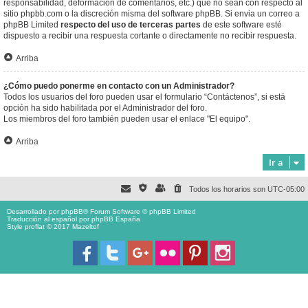
responsabilidad, deformación de comentarios, etc.) que no sean con respecto al
sitio phpbb.com o la discreción misma del software phpBB. Si envia un correo a
phpBB Limited
respecto del uso de terceras partes
de este software esté
dispuesto a recibir una respuesta cortante o directamente no recibir respuesta.
Arriba
¿Cómo puedo ponerme en contacto con un Administrador?
Todos los usuarios del foro pueden usar el formulario “Contáctenos”, si está
opción ha sido habilitada por el Administrador del foro.
Los miembros del foro también pueden usar el enlace "El equipo".
Arriba
Ir a
Todos los horarios son
UTC-05:00
Desarrollado por
phpBB
® Forum Software © phpBB Limited
Traducción al español por
phpBB España
Style proflat © 2017
Mazeltof