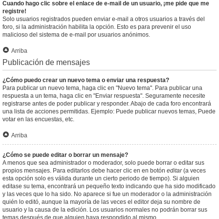
Cuando hago clic sobre el enlace de e-mail de un usuario, ¡me pide que me
registre!
Solo usuarios registrados pueden enviar e-mail a otros usuarios a través del
foro, si la administración habilita la opción. Esto es para prevenir el uso
malicioso del sistema de e-mail por usuarios anónimos.
Arriba
Publicación de mensajes
¿Cómo puedo crear un nuevo tema o enviar una respuesta?
Para publicar un nuevo tema, haga clic en "Nuevo tema". Para publicar una
respuesta a un tema, haga clic en "Enviar respuesta". Seguramente necesite
registrarse antes de poder publicar y responder. Abajo de cada foro encontrará
una lista de acciones permitidas. Ejemplo: Puede publicar nuevos temas, Puede
votar en las encuestas, etc.
Arriba
¿Cómo se puede editar o borrar un mensaje?
A menos que sea administrador o moderador, solo puede borrar o editar sus
propios mensajes. Para editarlos debe hacer clic en en botón
editar
(a veces
esta opción solo es válida durante un cierto periodo de tiempo). Si alguien
editase su tema, encontrará un pequeño texto indicando que ha sido modificado
y las veces que lo ha sido. No aparece si fue un moderador o la administración
quién lo editó, aunque la mayoría de las veces el editor deja su nombre de
usuario y la causa de la edición. Los usuarios normales no podrán borrar sus
temas después de que alguien haya respondido al mismo.