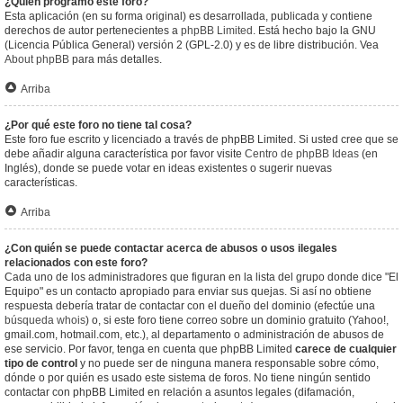
¿Quién programó este foro?
Esta aplicación (en su forma original) es desarrollada, publicada y contiene
derechos de autor pertenecientes a
phpBB Limited
. Está hecho bajo la GNU
(Licencia Pública General) versión 2 (GPL-2.0) y es de libre distribución. Vea
About phpBB
para más detalles.
Arriba
¿Por qué este foro no tiene tal cosa?
Este foro fue escrito y licenciado a través de phpBB Limited. Si usted cree que se
debe añadir alguna característica por favor visite
Centro de phpBB Ideas
(en
Inglés), donde se puede votar en ideas existentes o sugerir nuevas
características.
Arriba
¿Con quién se puede contactar acerca de abusos o usos ilegales
relacionados con este foro?
Cada uno de los administradores que figuran en la lista del grupo donde dice "El
Equipo" es un contacto apropiado para enviar sus quejas. Si así no obtiene
respuesta debería tratar de contactar con el dueño del dominio (efectúe una
búsqueda whois
) o, si este foro tiene correo sobre un dominio gratuito (Yahoo!,
gmail.com, hotmail.com, etc.), al departamento o administración de abusos de
ese servicio. Por favor, tenga en cuenta que phpBB Limited
carece de cualquier
tipo de control
y no puede ser de ninguna manera responsable sobre cómo,
dónde o por quién es usado este sistema de foros. No tiene ningún sentido
contactar con phpBB Limited en relación a asuntos legales (difamación,