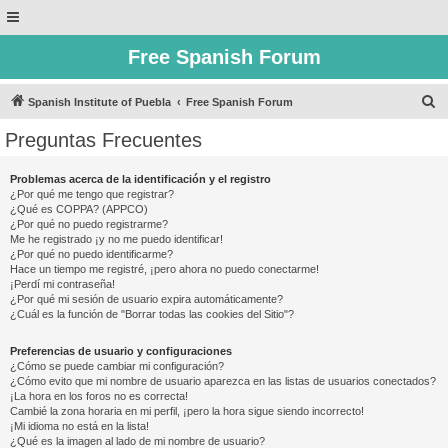
Free Spanish Forum
B
Spanish Institute of Puebla
Free Spanish Forum
u
Preguntas Frecuentes
s
c
Problemas acerca de la identificación y el registro
¿Por qué me tengo que registrar?
a
¿Qué es COPPA? (APPCO)
r
¿Por qué no puedo registrarme?
Me he registrado ¡y no me puedo identificar!
¿Por qué no puedo identificarme?
Hace un tiempo me registré, ¡pero ahora no puedo conectarme!
¡Perdí mi contraseña!
¿Por qué mi sesión de usuario expira automáticamente?
¿Cuál es la función de "Borrar todas las cookies del Sitio"?
Preferencias de usuario y configuraciones
¿Cómo se puede cambiar mi configuración?
¿Cómo evito que mi nombre de usuario aparezca en las listas de usuarios conectados?
¡La hora en los foros no es correcta!
Cambié la zona horaria en mi perfil, ¡pero la hora sigue siendo incorrecto!
¡Mi idioma no está en la lista!
¿Qué es la imagen al lado de mi nombre de usuario?