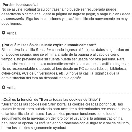
¡Perdí mi contraseña!
No se asuste, ¡calma! Si su contraseña no puede ser recuperada puede
desactivarla o cambiarla. Visite la página de ingreso (login) y haga clic en
Olvidé
mi contraseña
. Siga las instrucciones y estará identificado nuevamente en muy
poco tiempo.
Arriba
¿Por qué mi sesión de usuario expira automáticamente?
Si no activa la casilla
Recordar
cuando ingresa al foro, sus datos se guardan en
una cookie segura, que se elimina al salir de la página o al cabo de cierto
tiempo. Esto previene que su cuenta pueda ser usada por otra persona. Para
que el sistema le reconozca automáticamente solo marque la casilla al ingresar.
No es recomendable si accede al foro desde un PC compartido, e.j. biblioteca,
cyber-cafés, PCs de universidades, etc. Si no ve la casilla, significa que la
administración del foro ha deshabilitado la opción.
Arriba
¿Cuál es la función de "Borrar todas las cookies del Sitio"?
"Borrar todas las cookies del Sitio" borra las cookies creadas por phpBB, las
cuales le mantienen autorizado para acceder a determinados recursos del foro y
estar identificado al mismo. Las cookies proveen funciones como leer el
seguimiento de la navegación del foro por el usuario si la administración ha
habilitado la opción. Si está teniendo problemas con el ingreso o salida del foro,
borrar las cookies seguramente ayudará.