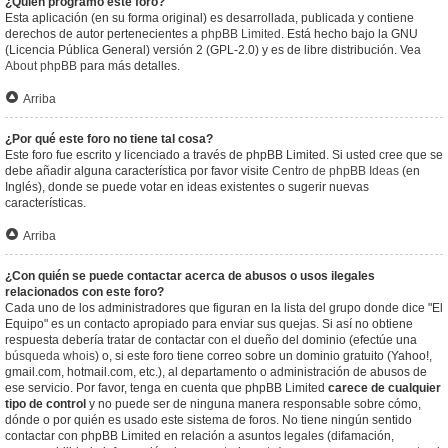
¿Quién programó este foro?
Esta aplicación (en su forma original) es desarrollada, publicada y contiene
derechos de autor pertenecientes a
phpBB Limited
. Está hecho bajo la GNU
(Licencia Pública General) versión 2 (GPL-2.0) y es de libre distribución. Vea
About phpBB
para más detalles.
Arriba
¿Por qué este foro no tiene tal cosa?
Este foro fue escrito y licenciado a través de phpBB Limited. Si usted cree que se
debe añadir alguna característica por favor visite
Centro de phpBB Ideas
(en
Inglés), donde se puede votar en ideas existentes o sugerir nuevas
características.
Arriba
¿Con quién se puede contactar acerca de abusos o usos ilegales
relacionados con este foro?
Cada uno de los administradores que figuran en la lista del grupo donde dice "El
Equipo" es un contacto apropiado para enviar sus quejas. Si así no obtiene
respuesta debería tratar de contactar con el dueño del dominio (efectúe una
búsqueda whois
) o, si este foro tiene correo sobre un dominio gratuito (Yahoo!,
gmail.com, hotmail.com, etc.), al departamento o administración de abusos de
ese servicio. Por favor, tenga en cuenta que phpBB Limited
carece de cualquier
tipo de control
y no puede ser de ninguna manera responsable sobre cómo,
dónde o por quién es usado este sistema de foros. No tiene ningún sentido
contactar con phpBB Limited en relación a asuntos legales (difamación,