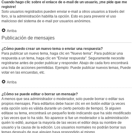
Cuando hago clic sobre el enlace de e-mail de un usuario, ¡me pide que me
registre!
Solo usuarios registrados pueden enviar e-mail a otros usuarios a través del
foro, si la administración habilita la opción. Esto es para prevenir el uso
malicioso del sistema de e-mail por usuarios anónimos.
Arriba
Publicación de mensajes
¿Cómo puedo crear un nuevo tema o enviar una respuesta?
Para publicar un nuevo tema, haga clic en "Nuevo tema". Para publicar una
respuesta a un tema, haga clic en "Enviar respuesta". Seguramente necesite
registrarse antes de poder publicar y responder. Abajo de cada foro encontrará
una lista de acciones permitidas. Ejemplo: Puede publicar nuevos temas, Puede
votar en las encuestas, etc.
Arriba
¿Cómo se puede editar o borrar un mensaje?
A menos que sea administrador o moderador, solo puede borrar o editar sus
propios mensajes. Para editarlos debe hacer clic en en botón
editar
(a veces
esta opción solo es válida durante un cierto periodo de tiempo). Si alguien
editase su tema, encontrará un pequeño texto indicando que ha sido modificado
y las veces que lo ha sido. No aparece si fue un moderador o la administración
quién lo editó, aunque la mayoría de las veces el editor deja su nombre de
usuario y la causa de la edición. Los usuarios normales no podrán borrar sus
temas después de que alguien haya respondido al mismo.