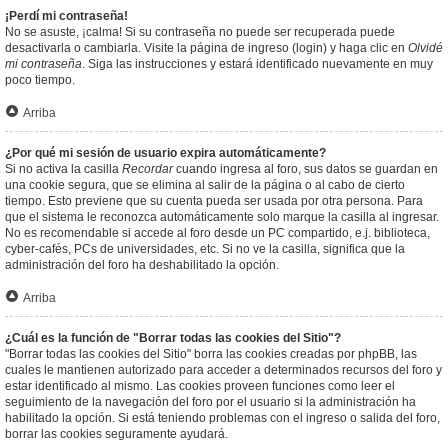
¡Perdí mi contraseña!
No se asuste, ¡calma! Si su contraseña no puede ser recuperada puede
desactivarla o cambiarla. Visite la página de ingreso (login) y haga clic en
Olvidé
mi contraseña
. Siga las instrucciones y estará identificado nuevamente en muy
poco tiempo.
Arriba
¿Por qué mi sesión de usuario expira automáticamente?
Si no activa la casilla
Recordar
cuando ingresa al foro, sus datos se guardan en
una cookie segura, que se elimina al salir de la página o al cabo de cierto
tiempo. Esto previene que su cuenta pueda ser usada por otra persona. Para
que el sistema le reconozca automáticamente solo marque la casilla al ingresar.
No es recomendable si accede al foro desde un PC compartido, e.j. biblioteca,
cyber-cafés, PCs de universidades, etc. Si no ve la casilla, significa que la
administración del foro ha deshabilitado la opción.
Arriba
¿Cuál es la función de "Borrar todas las cookies del Sitio"?
"Borrar todas las cookies del Sitio" borra las cookies creadas por phpBB, las
cuales le mantienen autorizado para acceder a determinados recursos del foro y
estar identificado al mismo. Las cookies proveen funciones como leer el
seguimiento de la navegación del foro por el usuario si la administración ha
habilitado la opción. Si está teniendo problemas con el ingreso o salida del foro,
borrar las cookies seguramente ayudará.