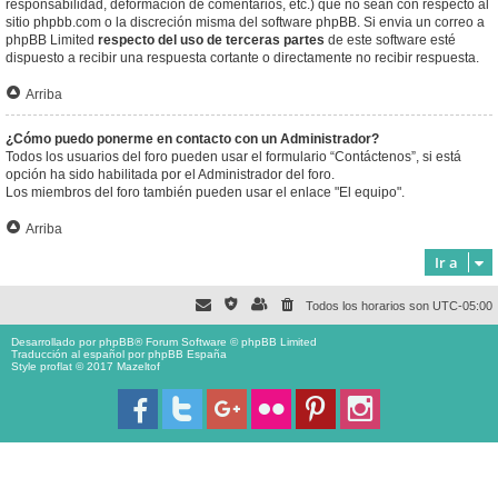
responsabilidad, deformación de comentarios, etc.) que no sean con respecto al
sitio phpbb.com o la discreción misma del software phpBB. Si envia un correo a
phpBB Limited
respecto del uso de terceras partes
de este software esté
dispuesto a recibir una respuesta cortante o directamente no recibir respuesta.
Arriba
¿Cómo puedo ponerme en contacto con un Administrador?
Todos los usuarios del foro pueden usar el formulario “Contáctenos”, si está
opción ha sido habilitada por el Administrador del foro.
Los miembros del foro también pueden usar el enlace "El equipo".
Arriba
Ir a
Todos los horarios son
UTC-05:00
Desarrollado por
phpBB
® Forum Software © phpBB Limited
Traducción al español por
phpBB España
Style proflat © 2017
Mazeltof