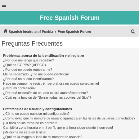
Free Spanish Forum
B
Spanish Institute of Puebla
Free Spanish Forum
u
Preguntas Frecuentes
s
c
Problemas acerca de la identificación y el registro
¿Por qué me tengo que registrar?
a
¿Qué es COPPA? (APPCO)
r
¿Por qué no puedo registrarme?
Me he registrado ¡y no me puedo identificar!
¿Por qué no puedo identificarme?
Hace un tiempo me registré, ¡pero ahora no puedo conectarme!
¡Perdí mi contraseña!
¿Por qué mi sesión de usuario expira automáticamente?
¿Cuál es la función de "Borrar todas las cookies del Sitio"?
Preferencias de usuario y configuraciones
¿Cómo se puede cambiar mi configuración?
¿Cómo evito que mi nombre de usuario aparezca en las listas de usuarios conectados?
¡La hora en los foros no es correcta!
Cambié la zona horaria en mi perfil, ¡pero la hora sigue siendo incorrecto!
¡Mi idioma no está en la lista!
¿Qué es la imagen al lado de mi nombre de usuario?