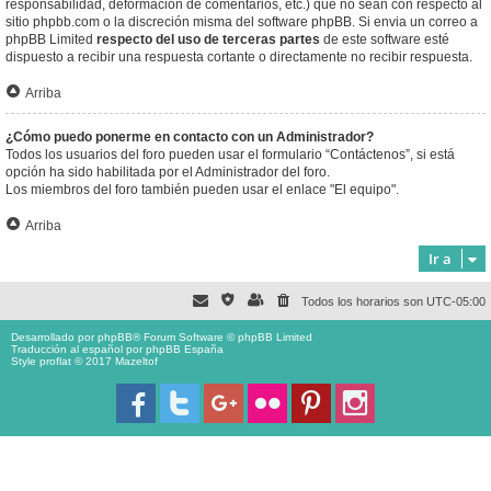
responsabilidad, deformación de comentarios, etc.) que no sean con respecto al
sitio phpbb.com o la discreción misma del software phpBB. Si envia un correo a
phpBB Limited
respecto del uso de terceras partes
de este software esté
dispuesto a recibir una respuesta cortante o directamente no recibir respuesta.
Arriba
¿Cómo puedo ponerme en contacto con un Administrador?
Todos los usuarios del foro pueden usar el formulario “Contáctenos”, si está
opción ha sido habilitada por el Administrador del foro.
Los miembros del foro también pueden usar el enlace "El equipo".
Arriba
Ir a
Todos los horarios son
UTC-05:00
Desarrollado por
phpBB
® Forum Software © phpBB Limited
Traducción al español por
phpBB España
Style proflat © 2017
Mazeltof