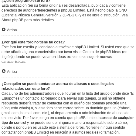
¿Quién programó este foro?
Esta aplicación (en su forma original) es desarrollada, publicada y contiene
derechos de autor pertenecientes a
phpBB Limited
. Está hecho bajo la GNU
(Licencia Pública General) versión 2 (GPL-2.0) y es de libre distribución. Vea
About phpBB
para más detalles.
Arriba
¿Por qué este foro no tiene tal cosa?
Este foro fue escrito y licenciado a través de phpBB Limited. Si usted cree que se
debe añadir alguna característica por favor visite
Centro de phpBB Ideas
(en
Inglés), donde se puede votar en ideas existentes o sugerir nuevas
características.
Arriba
¿Con quién se puede contactar acerca de abusos o usos ilegales
relacionados con este foro?
Cada uno de los administradores que figuran en la lista del grupo donde dice "El
Equipo" es un contacto apropiado para enviar sus quejas. Si así no obtiene
respuesta debería tratar de contactar con el dueño del dominio (efectúe una
búsqueda whois
) o, si este foro tiene correo sobre un dominio gratuito (Yahoo!,
gmail.com, hotmail.com, etc.), al departamento o administración de abusos de
ese servicio. Por favor, tenga en cuenta que phpBB Limited
carece de cualquier
tipo de control
y no puede ser de ninguna manera responsable sobre cómo,
dónde o por quién es usado este sistema de foros. No tiene ningún sentido
contactar con phpBB Limited en relación a asuntos legales (difamación,