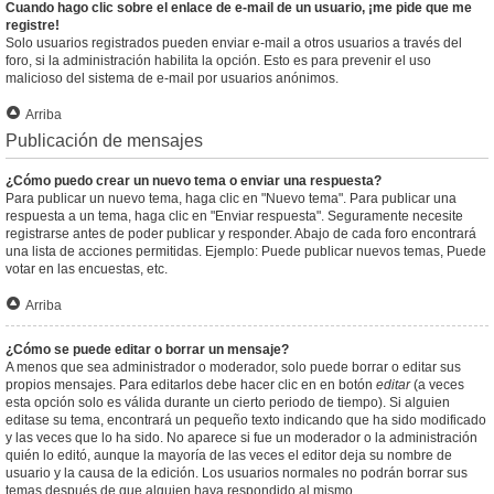
Cuando hago clic sobre el enlace de e-mail de un usuario, ¡me pide que me
registre!
Solo usuarios registrados pueden enviar e-mail a otros usuarios a través del
foro, si la administración habilita la opción. Esto es para prevenir el uso
malicioso del sistema de e-mail por usuarios anónimos.
Arriba
Publicación de mensajes
¿Cómo puedo crear un nuevo tema o enviar una respuesta?
Para publicar un nuevo tema, haga clic en "Nuevo tema". Para publicar una
respuesta a un tema, haga clic en "Enviar respuesta". Seguramente necesite
registrarse antes de poder publicar y responder. Abajo de cada foro encontrará
una lista de acciones permitidas. Ejemplo: Puede publicar nuevos temas, Puede
votar en las encuestas, etc.
Arriba
¿Cómo se puede editar o borrar un mensaje?
A menos que sea administrador o moderador, solo puede borrar o editar sus
propios mensajes. Para editarlos debe hacer clic en en botón
editar
(a veces
esta opción solo es válida durante un cierto periodo de tiempo). Si alguien
editase su tema, encontrará un pequeño texto indicando que ha sido modificado
y las veces que lo ha sido. No aparece si fue un moderador o la administración
quién lo editó, aunque la mayoría de las veces el editor deja su nombre de
usuario y la causa de la edición. Los usuarios normales no podrán borrar sus
temas después de que alguien haya respondido al mismo.