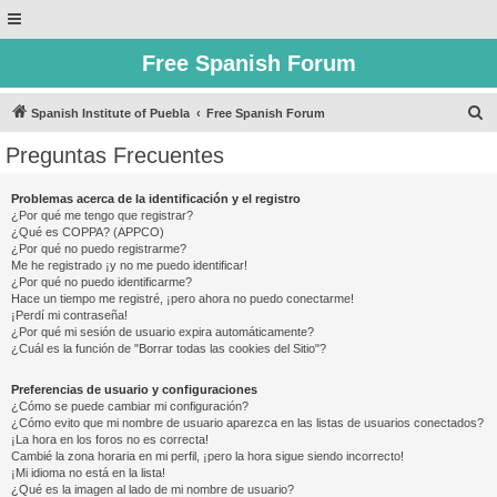
Free Spanish Forum
B
Spanish Institute of Puebla
Free Spanish Forum
u
Preguntas Frecuentes
s
c
Problemas acerca de la identificación y el registro
¿Por qué me tengo que registrar?
a
¿Qué es COPPA? (APPCO)
r
¿Por qué no puedo registrarme?
Me he registrado ¡y no me puedo identificar!
¿Por qué no puedo identificarme?
Hace un tiempo me registré, ¡pero ahora no puedo conectarme!
¡Perdí mi contraseña!
¿Por qué mi sesión de usuario expira automáticamente?
¿Cuál es la función de "Borrar todas las cookies del Sitio"?
Preferencias de usuario y configuraciones
¿Cómo se puede cambiar mi configuración?
¿Cómo evito que mi nombre de usuario aparezca en las listas de usuarios conectados?
¡La hora en los foros no es correcta!
Cambié la zona horaria en mi perfil, ¡pero la hora sigue siendo incorrecto!
¡Mi idioma no está en la lista!
¿Qué es la imagen al lado de mi nombre de usuario?