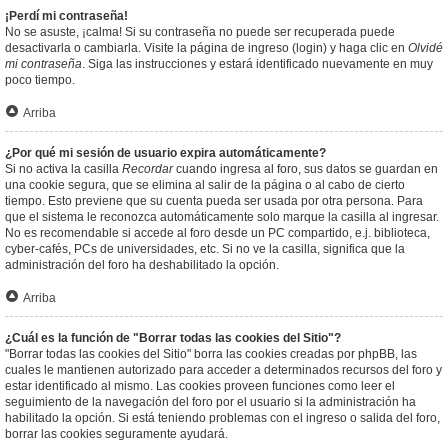
¡Perdí mi contraseña!
No se asuste, ¡calma! Si su contraseña no puede ser recuperada puede
desactivarla o cambiarla. Visite la página de ingreso (login) y haga clic en
Olvidé
mi contraseña
. Siga las instrucciones y estará identificado nuevamente en muy
poco tiempo.
Arriba
¿Por qué mi sesión de usuario expira automáticamente?
Si no activa la casilla
Recordar
cuando ingresa al foro, sus datos se guardan en
una cookie segura, que se elimina al salir de la página o al cabo de cierto
tiempo. Esto previene que su cuenta pueda ser usada por otra persona. Para
que el sistema le reconozca automáticamente solo marque la casilla al ingresar.
No es recomendable si accede al foro desde un PC compartido, e.j. biblioteca,
cyber-cafés, PCs de universidades, etc. Si no ve la casilla, significa que la
administración del foro ha deshabilitado la opción.
Arriba
¿Cuál es la función de "Borrar todas las cookies del Sitio"?
"Borrar todas las cookies del Sitio" borra las cookies creadas por phpBB, las
cuales le mantienen autorizado para acceder a determinados recursos del foro y
estar identificado al mismo. Las cookies proveen funciones como leer el
seguimiento de la navegación del foro por el usuario si la administración ha
habilitado la opción. Si está teniendo problemas con el ingreso o salida del foro,
borrar las cookies seguramente ayudará.