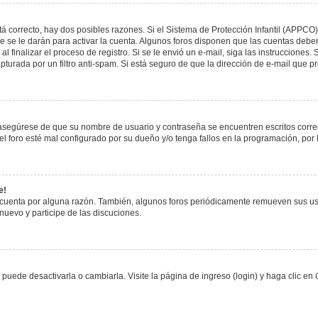
á correcto, hay dos posibles razones. Si el Sistema de Protección Infantil (APPCO)
 se le darán para activar la cuenta. Algunos foros disponen que las cuentas deben
al finalizar el proceso de registro. Si se le envió un e-mail, siga las instrucciones
apturada por un filtro anti-spam. Si está seguro de que la dirección de e-mail que 
, asegúrese de que su nombre de usuario y contraseña se encuentren escritos corr
 foro esté mal configurado por su dueño y/o tenga fallos en la programación, por 
e!
 cuenta por alguna razón. También, algunos foros periódicamente remueven sus us
 nuevo y participe de las discuciones.
uede desactivarla o cambiarla. Visite la página de ingreso (login) y haga clic en