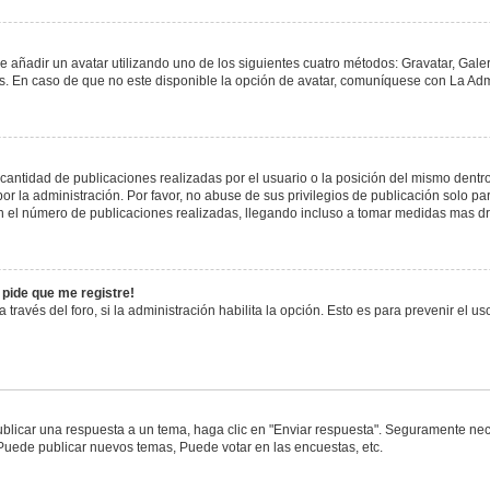
e añadir un avatar utilizando uno de los siguientes cuatro métodos: Gravatar, Gale
 En caso de que no este disponible la opción de avatar, comuníquese con La Admi
antidad de publicaciones realizadas por el usuario o la posición del mismo dentro 
 la administración. Por favor, no abuse de sus privilegios de publicación solo pa
n el número de publicaciones realizadas, llegando incluso a tomar medidas mas drá
 pide que me registre!
 través del foro, si la administración habilita la opción. Esto es para prevenir el 
blicar una respuesta a un tema, haga clic en "Enviar respuesta". Seguramente nece
 Puede publicar nuevos temas, Puede votar en las encuestas, etc.