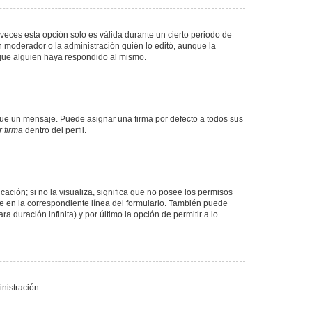
veces esta opción solo es válida durante un cierto periodo de
n moderador o la administración quién lo editó, aunque la
 que alguien haya respondido al mismo.
e un mensaje. Puede asignar una firma por defecto a todos sus
 firma
dentro del perfil.
ación; si no la visualiza, significa que no posee los permisos
e en la correspondiente línea del formulario. También puede
 duración infinita) y por último la opción de permitir a lo
nistración.