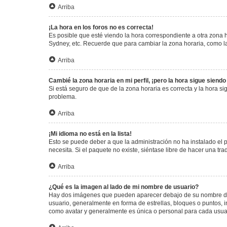
Arriba
¡La hora en los foros no es correcta!
Es posible que esté viendo la hora correspondiente a otra zona ho
Sydney, etc. Recuerde que para cambiar la zona horaria, como la
Arriba
Cambié la zona horaria en mi perfil, ¡pero la hora sigue siendo
Si está seguro de que de la zona horaria es correcta y la hora s
problema.
Arriba
¡Mi idioma no está en la lista!
Esto se puede deber a que la administración no ha instalado el 
necesita. Si el paquete no existe, siéntase libre de hacer una t
Arriba
¿Qué es la imagen al lado de mi nombre de usuario?
Hay dos imágenes que pueden aparecer debajo de su nombre de us
usuario, generalmente en forma de estrellas, bloques o puntos,
como avatar y generalmente es única o personal para cada usua