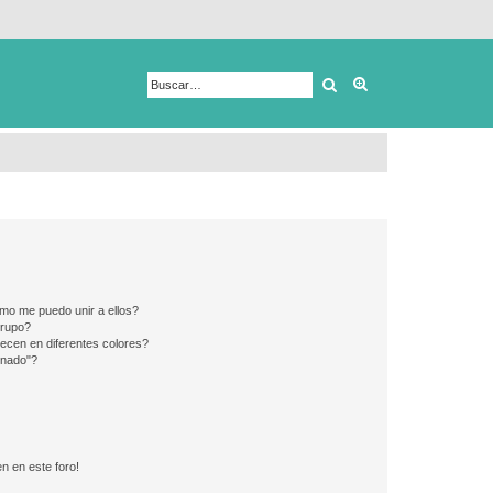
Buscar
Búsqueda avanza
mo me puedo unir a ellos?
Grupo?
ecen en diferentes colores?
inado"?
n en este foro!