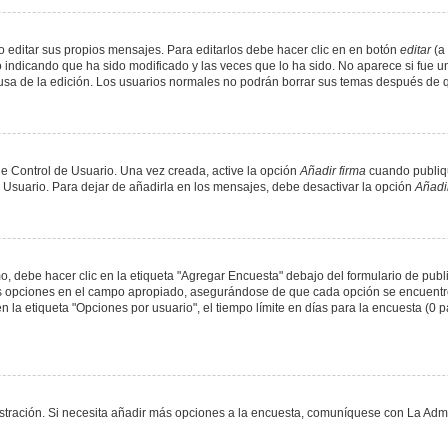
 editar sus propios mensajes. Para editarlos debe hacer clic en en botón
editar
(a 
 indicando que ha sido modificado y las veces que lo ha sido. No aparece si fue u
causa de la edición. Los usuarios normales no podrán borrar sus temas después de
e Control de Usuario. Una vez creada, active la opción
Añadir firma
cuando publiqu
e Usuario. Para dejar de añadirla en los mensajes, debe desactivar la opción
Añadir
 debe hacer clic en la etiqueta "Agregar Encuesta" debajo del formulario de public
dos opciones en el campo apropiado, asegurándose de que cada opción se encuentr
a etiqueta "Opciones por usuario", el tiempo límite en días para la encuesta (0 para
nistración. Si necesita añadir más opciones a la encuesta, comuníquese con La Admi