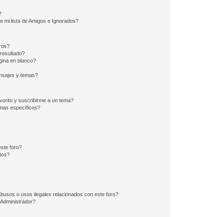
?
e mi lista de Amigos e Ignorados?
ros?
resultado?
ina en blanco?
nsajes y temas?
vorito y suscribirme a un tema?
emas específicos?
ste foro?
tos?
busos o usos ilegales relacionados con este foro?
Administrador?