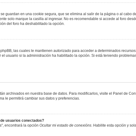
 se guardan en una cookie segura, que se elimina al salir de la página o al cabo 
te solo marque la casilla al ingresar. No es recomendable si accede al foro desde
ación del foro ha deshabilitado la opción.
or phpBB, las cuales le mantienen autorizado para acceder a determinados recursos 
el usuario si la administración ha habilitado la opción. Si está teniendo problemas
stán archivados en nuestra base de datos. Para modificarlos, visite el Panel de Co
ema le permitirá cambiar sus datos y preferencias.
s de usuarios conectados?
s", encontrará la opción
Ocultar mi estado de conexións
. Habilite esta opción y s