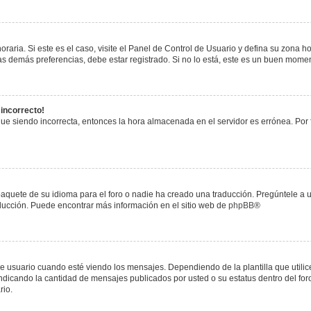
raria. Si este es el caso, visite el Panel de Control de Usuario y defina su zona h
s demás preferencias, debe estar registrado. Si no lo está, este es un buen mome
 incorrecto!
igue siendo incorrecta, entonces la hora almacenada en el servidor es errónea. Por
paquete de su idioma para el foro o nadie ha creado una traducción. Pregúntele a u
raducción. Puede encontrar más información en el sitio web de
phpBB
®
uario cuando esté viendo los mensajes. Dependiendo de la plantilla que utilice el
 indicando la cantidad de mensajes publicados por usted o su estatus dentro del 
rio.