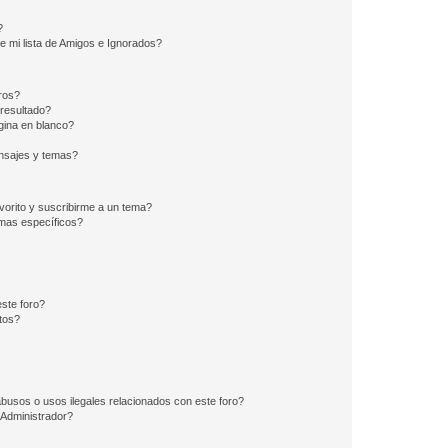
?
e mi lista de Amigos e Ignorados?
ros?
resultado?
ina en blanco?
nsajes y temas?
vorito y suscribirme a un tema?
emas específicos?
ste foro?
tos?
busos o usos ilegales relacionados con este foro?
Administrador?