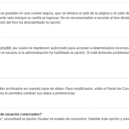
 se guardan en una cookie segura, que se elimina al salir de la página o al cabo 
te solo marque la casilla al ingresar. No es recomendable si accede al foro desde
ación del foro ha deshabilitado la opción.
or phpBB, las cuales le mantienen autorizado para acceder a determinados recursos 
el usuario si la administración ha habilitado la opción. Si está teniendo problemas
stán archivados en nuestra base de datos. Para modificarlos, visite el Panel de Co
ema le permitirá cambiar sus datos y preferencias.
s de usuarios conectados?
s", encontrará la opción
Ocultar mi estado de conexións
. Habilite esta opción y s