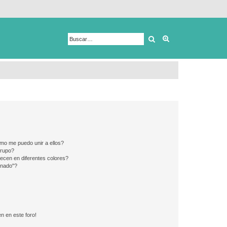
Buscar
Búsqueda avanza
mo me puedo unir a ellos?
Grupo?
ecen en diferentes colores?
inado"?
n en este foro!