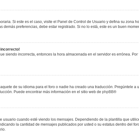
raria. Si este es el caso, visite el Panel de Control de Usuario y defina su zona h
s demás preferencias, debe estar registrado. Si no lo está, este es un buen mome
 incorrecto!
igue siendo incorrecta, entonces la hora almacenada en el servidor es errónea. Por
paquete de su idioma para el foro o nadie ha creado una traducción. Pregúntele a u
raducción. Puede encontrar más información en el sitio web de
phpBB
®
uario cuando esté viendo los mensajes. Dependiendo de la plantilla que utilice el
 indicando la cantidad de mensajes publicados por usted o su estatus dentro del 
rio.