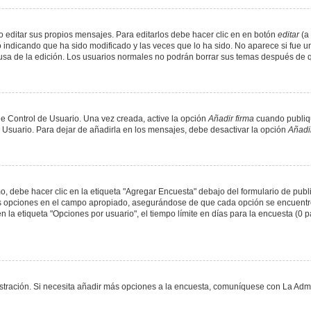
 editar sus propios mensajes. Para editarlos debe hacer clic en en botón
editar
(a 
 indicando que ha sido modificado y las veces que lo ha sido. No aparece si fue u
causa de la edición. Los usuarios normales no podrán borrar sus temas después de
e Control de Usuario. Una vez creada, active la opción
Añadir firma
cuando publiqu
e Usuario. Para dejar de añadirla en los mensajes, debe desactivar la opción
Añadir
 debe hacer clic en la etiqueta "Agregar Encuesta" debajo del formulario de public
dos opciones en el campo apropiado, asegurándose de que cada opción se encuentr
a etiqueta "Opciones por usuario", el tiempo límite en días para la encuesta (0 para
nistración. Si necesita añadir más opciones a la encuesta, comuníquese con La Admi