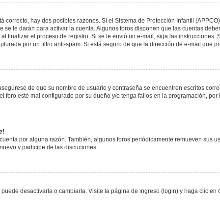
á correcto, hay dos posibles razones. Si el Sistema de Protección Infantil (APPCO)
 se le darán para activar la cuenta. Algunos foros disponen que las cuentas deben
al finalizar el proceso de registro. Si se le envió un e-mail, siga las instrucciones
apturada por un filtro anti-spam. Si está seguro de que la dirección de e-mail que 
, asegúrese de que su nombre de usuario y contraseña se encuentren escritos corr
 foro esté mal configurado por su dueño y/o tenga fallos en la programación, por 
e!
 cuenta por alguna razón. También, algunos foros periódicamente remueven sus us
 nuevo y participe de las discuciones.
uede desactivarla o cambiarla. Visite la página de ingreso (login) y haga clic en