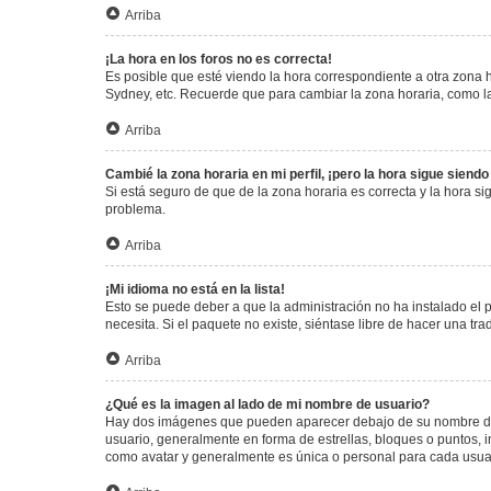
Arriba
¡La hora en los foros no es correcta!
Es posible que esté viendo la hora correspondiente a otra zona ho
Sydney, etc. Recuerde que para cambiar la zona horaria, como la
Arriba
Cambié la zona horaria en mi perfil, ¡pero la hora sigue siendo
Si está seguro de que de la zona horaria es correcta y la hora s
problema.
Arriba
¡Mi idioma no está en la lista!
Esto se puede deber a que la administración no ha instalado el 
necesita. Si el paquete no existe, siéntase libre de hacer una t
Arriba
¿Qué es la imagen al lado de mi nombre de usuario?
Hay dos imágenes que pueden aparecer debajo de su nombre de us
usuario, generalmente en forma de estrellas, bloques o puntos,
como avatar y generalmente es única o personal para cada usua