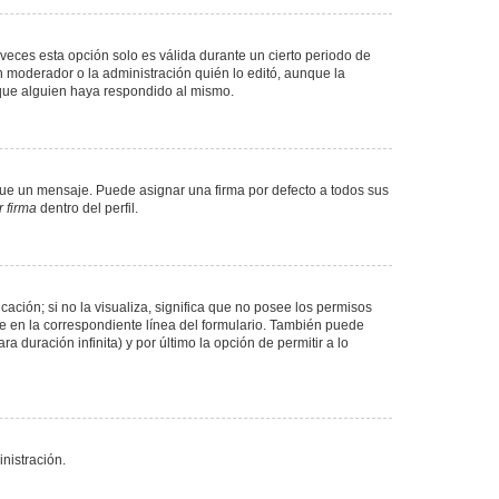
veces esta opción solo es válida durante un cierto periodo de
n moderador o la administración quién lo editó, aunque la
 que alguien haya respondido al mismo.
e un mensaje. Puede asignar una firma por defecto a todos sus
 firma
dentro del perfil.
ación; si no la visualiza, significa que no posee los permisos
e en la correspondiente línea del formulario. También puede
 duración infinita) y por último la opción de permitir a lo
nistración.