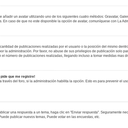
e añadir un avatar utilizando uno de los siguientes cuatro métodos: Gravatar, Gale
 En caso de que no este disponible la opción de avatar, comuníquese con La Admi
antidad de publicaciones realizadas por el usuario o la posición del mismo dentro 
 la administración. Por favor, no abuse de sus privilegios de publicación solo pa
n el número de publicaciones realizadas, llegando incluso a tomar medidas mas drá
 pide que me registre!
 través del foro, si la administración habilita la opción. Esto es para prevenir el 
blicar una respuesta a un tema, haga clic en "Enviar respuesta". Seguramente nece
 Puede publicar nuevos temas, Puede votar en las encuestas, etc.