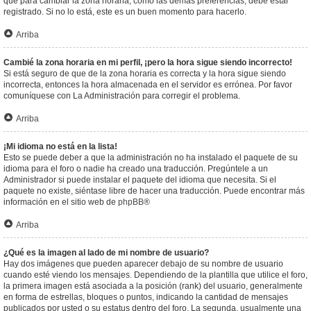
que para cambiar la zona horaria, como las demás preferencias, debe estar
registrado. Si no lo está, este es un buen momento para hacerlo.
Arriba
Cambié la zona horaria en mi perfil, ¡pero la hora sigue siendo incorrecto!
Si está seguro de que de la zona horaria es correcta y la hora sigue siendo
incorrecta, entonces la hora almacenada en el servidor es errónea. Por favor
comuníquese con La Administración para corregir el problema.
Arriba
¡Mi idioma no está en la lista!
Esto se puede deber a que la administración no ha instalado el paquete de su
idioma para el foro o nadie ha creado una traducción. Pregúntele a un
Administrador si puede instalar el paquete del idioma que necesita. Si el
paquete no existe, siéntase libre de hacer una traducción. Puede encontrar más
información en el sitio web de
phpBB
®
Arriba
¿Qué es la imagen al lado de mi nombre de usuario?
Hay dos imágenes que pueden aparecer debajo de su nombre de usuario
cuando esté viendo los mensajes. Dependiendo de la plantilla que utilice el foro,
la primera imagen está asociada a la posición (rank) del usuario, generalmente
en forma de estrellas, bloques o puntos, indicando la cantidad de mensajes
publicados por usted o su estatus dentro del foro. La segunda, usualmente una