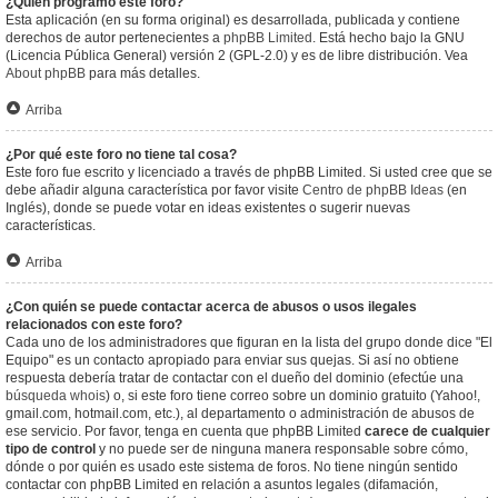
¿Quién programó este foro?
Esta aplicación (en su forma original) es desarrollada, publicada y contiene
derechos de autor pertenecientes a
phpBB Limited
. Está hecho bajo la GNU
(Licencia Pública General) versión 2 (GPL-2.0) y es de libre distribución. Vea
About phpBB
para más detalles.
Arriba
¿Por qué este foro no tiene tal cosa?
Este foro fue escrito y licenciado a través de phpBB Limited. Si usted cree que se
debe añadir alguna característica por favor visite
Centro de phpBB Ideas
(en
Inglés), donde se puede votar en ideas existentes o sugerir nuevas
características.
Arriba
¿Con quién se puede contactar acerca de abusos o usos ilegales
relacionados con este foro?
Cada uno de los administradores que figuran en la lista del grupo donde dice "El
Equipo" es un contacto apropiado para enviar sus quejas. Si así no obtiene
respuesta debería tratar de contactar con el dueño del dominio (efectúe una
búsqueda whois
) o, si este foro tiene correo sobre un dominio gratuito (Yahoo!,
gmail.com, hotmail.com, etc.), al departamento o administración de abusos de
ese servicio. Por favor, tenga en cuenta que phpBB Limited
carece de cualquier
tipo de control
y no puede ser de ninguna manera responsable sobre cómo,
dónde o por quién es usado este sistema de foros. No tiene ningún sentido
contactar con phpBB Limited en relación a asuntos legales (difamación,