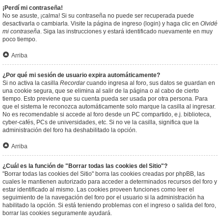
¡Perdí mi contraseña!
No se asuste, ¡calma! Si su contraseña no puede ser recuperada puede
desactivarla o cambiarla. Visite la página de ingreso (login) y haga clic en
Olvidé
mi contraseña
. Siga las instrucciones y estará identificado nuevamente en muy
poco tiempo.
Arriba
¿Por qué mi sesión de usuario expira automáticamente?
Si no activa la casilla
Recordar
cuando ingresa al foro, sus datos se guardan en
una cookie segura, que se elimina al salir de la página o al cabo de cierto
tiempo. Esto previene que su cuenta pueda ser usada por otra persona. Para
que el sistema le reconozca automáticamente solo marque la casilla al ingresar.
No es recomendable si accede al foro desde un PC compartido, e.j. biblioteca,
cyber-cafés, PCs de universidades, etc. Si no ve la casilla, significa que la
administración del foro ha deshabilitado la opción.
Arriba
¿Cuál es la función de "Borrar todas las cookies del Sitio"?
"Borrar todas las cookies del Sitio" borra las cookies creadas por phpBB, las
cuales le mantienen autorizado para acceder a determinados recursos del foro y
estar identificado al mismo. Las cookies proveen funciones como leer el
seguimiento de la navegación del foro por el usuario si la administración ha
habilitado la opción. Si está teniendo problemas con el ingreso o salida del foro,
borrar las cookies seguramente ayudará.