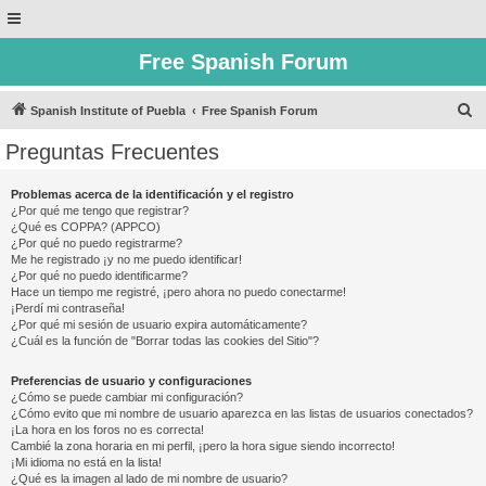
Free Spanish Forum
B
Spanish Institute of Puebla
Free Spanish Forum
u
Preguntas Frecuentes
s
c
Problemas acerca de la identificación y el registro
¿Por qué me tengo que registrar?
a
¿Qué es COPPA? (APPCO)
r
¿Por qué no puedo registrarme?
Me he registrado ¡y no me puedo identificar!
¿Por qué no puedo identificarme?
Hace un tiempo me registré, ¡pero ahora no puedo conectarme!
¡Perdí mi contraseña!
¿Por qué mi sesión de usuario expira automáticamente?
¿Cuál es la función de "Borrar todas las cookies del Sitio"?
Preferencias de usuario y configuraciones
¿Cómo se puede cambiar mi configuración?
¿Cómo evito que mi nombre de usuario aparezca en las listas de usuarios conectados?
¡La hora en los foros no es correcta!
Cambié la zona horaria en mi perfil, ¡pero la hora sigue siendo incorrecto!
¡Mi idioma no está en la lista!
¿Qué es la imagen al lado de mi nombre de usuario?