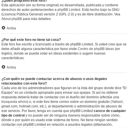
¿Quién programó este foro?
Esta aplicación (en su forma original) es desarrollada, publicada y contiene
derechos de autor pertenecientes a
phpBB Limited
. Está hecho bajo la GNU
(Licencia Pública General) versión 2 (GPL-2.0) y es de libre distribución. Vea
About phpBB
para más detalles.
Arriba
¿Por qué este foro no tiene tal cosa?
Este foro fue escrito y licenciado a través de phpBB Limited. Si usted cree que se
debe añadir alguna característica por favor visite
Centro de phpBB Ideas
(en
Inglés), donde se puede votar en ideas existentes o sugerir nuevas
características.
Arriba
¿Con quién se puede contactar acerca de abusos o usos ilegales
relacionados con este foro?
Cada uno de los administradores que figuran en la lista del grupo donde dice "El
Equipo" es un contacto apropiado para enviar sus quejas. Si así no obtiene
respuesta debería tratar de contactar con el dueño del dominio (efectúe una
búsqueda whois
) o, si este foro tiene correo sobre un dominio gratuito (Yahoo!,
gmail.com, hotmail.com, etc.), al departamento o administración de abusos de
ese servicio. Por favor, tenga en cuenta que phpBB Limited
carece de cualquier
tipo de control
y no puede ser de ninguna manera responsable sobre cómo,
dónde o por quién es usado este sistema de foros. No tiene ningún sentido
contactar con phpBB Limited en relación a asuntos legales (difamación,