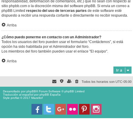
responsabilidad, deformación de comentarios, etc.) que no sean con respecto al
sitio phpbb.com o la discreción misma del software phpBB. Si envia un correo a
phpBB Limited
respecto del uso de terceras partes
de este software esté
dispuesto a recibir una respuesta cortante o directamente no recibir respuesta.
Arriba
¿Cómo puedo ponerme en contacto con un Administrador?
Todos los usuarios del foro pueden usar el formulario “Contáctenos”, si está
opción ha sido habilitada por el Administrador del foro.
Los miembros del foro también pueden usar el enlace "El equipo".
Arriba
Ir a
Todos los horarios son
UTC-05:00
Desarrollado por
phpBB
® Forum Software © phpBB Limited
Traducción al español por
phpBB España
Style proflat © 2017
Mazeltof