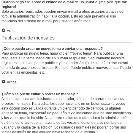
Cuando hago clic sobre el enlace de e-mail de un usuario, ¡me pide que me
registre!
Solo usuarios registrados pueden enviar e-mail a otros usuarios a través del
foro, si la administración habilita la opción. Esto es para prevenir el uso
malicioso del sistema de e-mail por usuarios anónimos.
Arriba
Publicación de mensajes
¿Cómo puedo crear un nuevo tema o enviar una respuesta?
Para publicar un nuevo tema, haga clic en "Nuevo tema". Para publicar una
respuesta a un tema, haga clic en "Enviar respuesta". Seguramente necesite
registrarse antes de poder publicar y responder. Abajo de cada foro encontrará
una lista de acciones permitidas. Ejemplo: Puede publicar nuevos temas, Puede
votar en las encuestas, etc.
Arriba
¿Cómo se puede editar o borrar un mensaje?
A menos que sea administrador o moderador, solo puede borrar o editar sus
propios mensajes. Para editarlos debe hacer clic en en botón
editar
(a veces
esta opción solo es válida durante un cierto periodo de tiempo). Si alguien
editase su tema, encontrará un pequeño texto indicando que ha sido modificado
y las veces que lo ha sido. No aparece si fue un moderador o la administración
quién lo editó, aunque la mayoría de las veces el editor deja su nombre de
usuario y la causa de la edición. Los usuarios normales no podrán borrar sus
temas después de que alguien haya respondido al mismo.