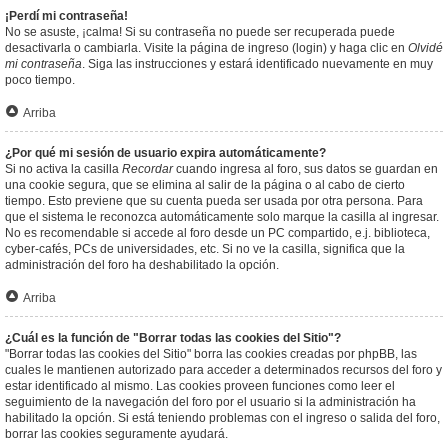
¡Perdí mi contraseña!
No se asuste, ¡calma! Si su contraseña no puede ser recuperada puede
desactivarla o cambiarla. Visite la página de ingreso (login) y haga clic en
Olvidé
mi contraseña
. Siga las instrucciones y estará identificado nuevamente en muy
poco tiempo.
Arriba
¿Por qué mi sesión de usuario expira automáticamente?
Si no activa la casilla
Recordar
cuando ingresa al foro, sus datos se guardan en
una cookie segura, que se elimina al salir de la página o al cabo de cierto
tiempo. Esto previene que su cuenta pueda ser usada por otra persona. Para
que el sistema le reconozca automáticamente solo marque la casilla al ingresar.
No es recomendable si accede al foro desde un PC compartido, e.j. biblioteca,
cyber-cafés, PCs de universidades, etc. Si no ve la casilla, significa que la
administración del foro ha deshabilitado la opción.
Arriba
¿Cuál es la función de "Borrar todas las cookies del Sitio"?
"Borrar todas las cookies del Sitio" borra las cookies creadas por phpBB, las
cuales le mantienen autorizado para acceder a determinados recursos del foro y
estar identificado al mismo. Las cookies proveen funciones como leer el
seguimiento de la navegación del foro por el usuario si la administración ha
habilitado la opción. Si está teniendo problemas con el ingreso o salida del foro,
borrar las cookies seguramente ayudará.