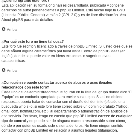
¿Quién programó este foro?
Esta aplicación (en su forma original) es desarrollada, publicada y contiene
derechos de autor pertenecientes a
phpBB Limited
. Está hecho bajo la GNU
(Licencia Pública General) versión 2 (GPL-2.0) y es de libre distribución. Vea
About phpBB
para más detalles.
Arriba
¿Por qué este foro no tiene tal cosa?
Este foro fue escrito y licenciado a través de phpBB Limited. Si usted cree que se
debe añadir alguna característica por favor visite
Centro de phpBB Ideas
(en
Inglés), donde se puede votar en ideas existentes o sugerir nuevas
características.
Arriba
¿Con quién se puede contactar acerca de abusos o usos ilegales
relacionados con este foro?
Cada uno de los administradores que figuran en la lista del grupo donde dice "El
Equipo" es un contacto apropiado para enviar sus quejas. Si así no obtiene
respuesta debería tratar de contactar con el dueño del dominio (efectúe una
búsqueda whois
) o, si este foro tiene correo sobre un dominio gratuito (Yahoo!,
gmail.com, hotmail.com, etc.), al departamento o administración de abusos de
ese servicio. Por favor, tenga en cuenta que phpBB Limited
carece de cualquier
tipo de control
y no puede ser de ninguna manera responsable sobre cómo,
dónde o por quién es usado este sistema de foros. No tiene ningún sentido
contactar con phpBB Limited en relación a asuntos legales (difamación,