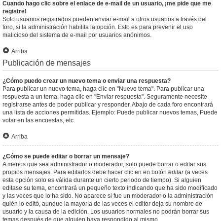
Cuando hago clic sobre el enlace de e-mail de un usuario, ¡me pide que me
registre!
Solo usuarios registrados pueden enviar e-mail a otros usuarios a través del
foro, si la administración habilita la opción. Esto es para prevenir el uso
malicioso del sistema de e-mail por usuarios anónimos.
Arriba
Publicación de mensajes
¿Cómo puedo crear un nuevo tema o enviar una respuesta?
Para publicar un nuevo tema, haga clic en "Nuevo tema". Para publicar una
respuesta a un tema, haga clic en "Enviar respuesta". Seguramente necesite
registrarse antes de poder publicar y responder. Abajo de cada foro encontrará
una lista de acciones permitidas. Ejemplo: Puede publicar nuevos temas, Puede
votar en las encuestas, etc.
Arriba
¿Cómo se puede editar o borrar un mensaje?
A menos que sea administrador o moderador, solo puede borrar o editar sus
propios mensajes. Para editarlos debe hacer clic en en botón
editar
(a veces
esta opción solo es válida durante un cierto periodo de tiempo). Si alguien
editase su tema, encontrará un pequeño texto indicando que ha sido modificado
y las veces que lo ha sido. No aparece si fue un moderador o la administración
quién lo editó, aunque la mayoría de las veces el editor deja su nombre de
usuario y la causa de la edición. Los usuarios normales no podrán borrar sus
temas después de que alguien haya respondido al mismo.