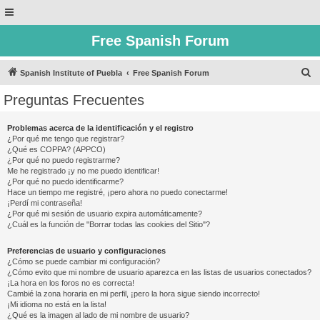
Free Spanish Forum
B
Spanish Institute of Puebla
Free Spanish Forum
u
Preguntas Frecuentes
s
c
Problemas acerca de la identificación y el registro
¿Por qué me tengo que registrar?
a
¿Qué es COPPA? (APPCO)
r
¿Por qué no puedo registrarme?
Me he registrado ¡y no me puedo identificar!
¿Por qué no puedo identificarme?
Hace un tiempo me registré, ¡pero ahora no puedo conectarme!
¡Perdí mi contraseña!
¿Por qué mi sesión de usuario expira automáticamente?
¿Cuál es la función de "Borrar todas las cookies del Sitio"?
Preferencias de usuario y configuraciones
¿Cómo se puede cambiar mi configuración?
¿Cómo evito que mi nombre de usuario aparezca en las listas de usuarios conectados?
¡La hora en los foros no es correcta!
Cambié la zona horaria en mi perfil, ¡pero la hora sigue siendo incorrecto!
¡Mi idioma no está en la lista!
¿Qué es la imagen al lado de mi nombre de usuario?