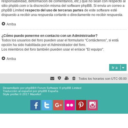
responsabilidad, deformación de comentarios, etc.) que no sean con respecto al
sitio phpbb.com o la discreción misma del software phpBB. Si envia un correo a
phpBB Limited
respecto del uso de terceras partes
de este software esté
dispuesto a recibir una respuesta cortante o directamente no recibir respuesta.
Arriba
¿Cómo puedo ponerme en contacto con un Administrador?
Todos los usuarios del foro pueden usar el formulario “Contáctenos”, si está
opción ha sido habilitada por el Administrador del foro.
Los miembros del foro también pueden usar el enlace "El equipo".
Arriba
Ir a
Todos los horarios son
UTC-05:00
Desarrollado por
phpBB
® Forum Software © phpBB Limited
Traducción al español por
phpBB España
Style proflat © 2017
Mazeltof