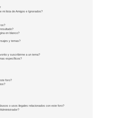
?
e mi lista de Amigos e Ignorados?
ros?
resultado?
ina en blanco?
nsajes y temas?
vorito y suscribirme a un tema?
emas específicos?
ste foro?
tos?
busos o usos ilegales relacionados con este foro?
Administrador?