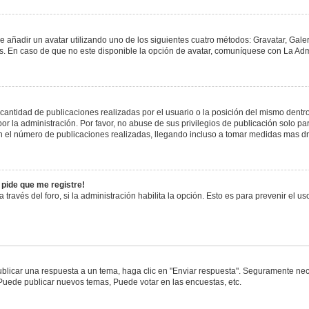
e añadir un avatar utilizando uno de los siguientes cuatro métodos: Gravatar, Gale
 En caso de que no este disponible la opción de avatar, comuníquese con La Admi
antidad de publicaciones realizadas por el usuario o la posición del mismo dentro 
 la administración. Por favor, no abuse de sus privilegios de publicación solo pa
n el número de publicaciones realizadas, llegando incluso a tomar medidas mas drá
 pide que me registre!
 través del foro, si la administración habilita la opción. Esto es para prevenir el 
blicar una respuesta a un tema, haga clic en "Enviar respuesta". Seguramente nece
 Puede publicar nuevos temas, Puede votar en las encuestas, etc.