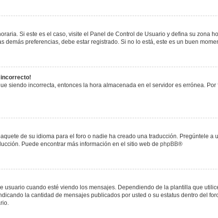
raria. Si este es el caso, visite el Panel de Control de Usuario y defina su zona h
s demás preferencias, debe estar registrado. Si no lo está, este es un buen mome
 incorrecto!
igue siendo incorrecta, entonces la hora almacenada en el servidor es errónea. Por
paquete de su idioma para el foro o nadie ha creado una traducción. Pregúntele a u
raducción. Puede encontrar más información en el sitio web de
phpBB
®
uario cuando esté viendo los mensajes. Dependiendo de la plantilla que utilice el
 indicando la cantidad de mensajes publicados por usted o su estatus dentro del 
rio.