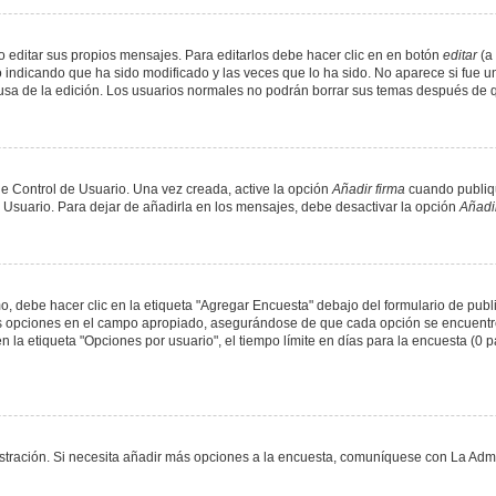
 editar sus propios mensajes. Para editarlos debe hacer clic en en botón
editar
(a 
 indicando que ha sido modificado y las veces que lo ha sido. No aparece si fue u
causa de la edición. Los usuarios normales no podrán borrar sus temas después de
e Control de Usuario. Una vez creada, active la opción
Añadir firma
cuando publiqu
e Usuario. Para dejar de añadirla en los mensajes, debe desactivar la opción
Añadir
 debe hacer clic en la etiqueta "Agregar Encuesta" debajo del formulario de public
dos opciones en el campo apropiado, asegurándose de que cada opción se encuentr
a etiqueta "Opciones por usuario", el tiempo límite en días para la encuesta (0 para
nistración. Si necesita añadir más opciones a la encuesta, comuníquese con La Admi