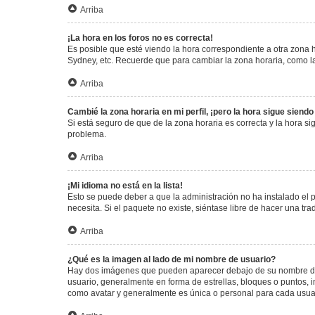
Arriba
¡La hora en los foros no es correcta!
Es posible que esté viendo la hora correspondiente a otra zona ho
Sydney, etc. Recuerde que para cambiar la zona horaria, como la
Arriba
Cambié la zona horaria en mi perfil, ¡pero la hora sigue siendo
Si está seguro de que de la zona horaria es correcta y la hora s
problema.
Arriba
¡Mi idioma no está en la lista!
Esto se puede deber a que la administración no ha instalado el 
necesita. Si el paquete no existe, siéntase libre de hacer una t
Arriba
¿Qué es la imagen al lado de mi nombre de usuario?
Hay dos imágenes que pueden aparecer debajo de su nombre de us
usuario, generalmente en forma de estrellas, bloques o puntos,
como avatar y generalmente es única o personal para cada usua