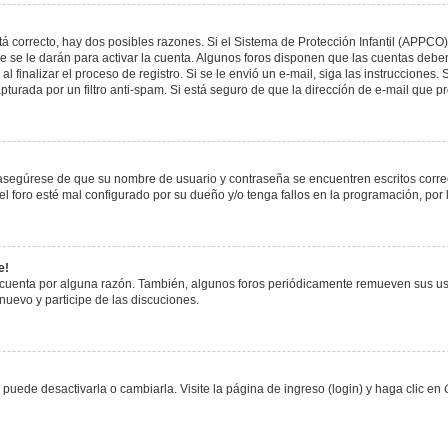
á correcto, hay dos posibles razones. Si el Sistema de Protección Infantil (APPCO)
 se le darán para activar la cuenta. Algunos foros disponen que las cuentas deben
al finalizar el proceso de registro. Si se le envió un e-mail, siga las instrucciones
apturada por un filtro anti-spam. Si está seguro de que la dirección de e-mail que 
, asegúrese de que su nombre de usuario y contraseña se encuentren escritos corr
 foro esté mal configurado por su dueño y/o tenga fallos en la programación, por 
e!
 cuenta por alguna razón. También, algunos foros periódicamente remueven sus us
 nuevo y participe de las discuciones.
uede desactivarla o cambiarla. Visite la página de ingreso (login) y haga clic en