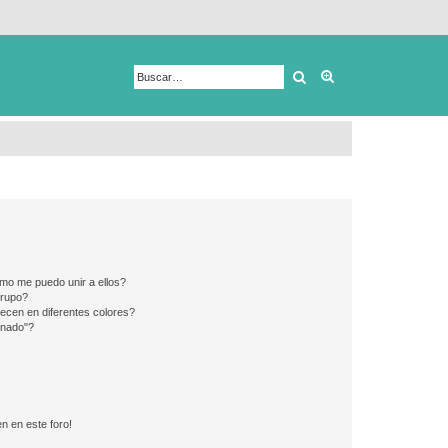
Buscar
Búsqueda avanza
mo me puedo unir a ellos?
Grupo?
ecen en diferentes colores?
inado"?
n en este foro!