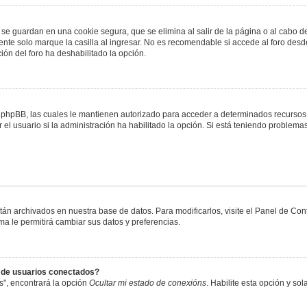
 se guardan en una cookie segura, que se elimina al salir de la página o al cabo 
te solo marque la casilla al ingresar. No es recomendable si accede al foro desde
ación del foro ha deshabilitado la opción.
or phpBB, las cuales le mantienen autorizado para acceder a determinados recursos 
el usuario si la administración ha habilitado la opción. Si está teniendo problemas
stán archivados en nuestra base de datos. Para modificarlos, visite el Panel de Co
ema le permitirá cambiar sus datos y preferencias.
s de usuarios conectados?
s", encontrará la opción
Ocultar mi estado de conexións
. Habilite esta opción y s