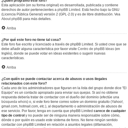
¿Quién programó este foro?
Esta aplicación (en su forma original) es desarrollada, publicada y contiene
derechos de autor pertenecientes a
phpBB Limited
. Está hecho bajo la GNU
(Licencia Pública General) versión 2 (GPL-2.0) y es de libre distribución. Vea
About phpBB
para más detalles.
Arriba
¿Por qué este foro no tiene tal cosa?
Este foro fue escrito y licenciado a través de phpBB Limited. Si usted cree que se
debe añadir alguna característica por favor visite
Centro de phpBB Ideas
(en
Inglés), donde se puede votar en ideas existentes o sugerir nuevas
características.
Arriba
¿Con quién se puede contactar acerca de abusos o usos ilegales
relacionados con este foro?
Cada uno de los administradores que figuran en la lista del grupo donde dice "El
Equipo" es un contacto apropiado para enviar sus quejas. Si así no obtiene
respuesta debería tratar de contactar con el dueño del dominio (efectúe una
búsqueda whois
) o, si este foro tiene correo sobre un dominio gratuito (Yahoo!,
gmail.com, hotmail.com, etc.), al departamento o administración de abusos de
ese servicio. Por favor, tenga en cuenta que phpBB Limited
carece de cualquier
tipo de control
y no puede ser de ninguna manera responsable sobre cómo,
dónde o por quién es usado este sistema de foros. No tiene ningún sentido
contactar con phpBB Limited en relación a asuntos legales (difamación,