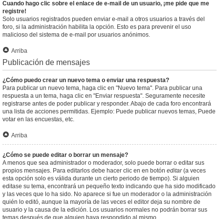
Cuando hago clic sobre el enlace de e-mail de un usuario, ¡me pide que me
registre!
Solo usuarios registrados pueden enviar e-mail a otros usuarios a través del
foro, si la administración habilita la opción. Esto es para prevenir el uso
malicioso del sistema de e-mail por usuarios anónimos.
Arriba
Publicación de mensajes
¿Cómo puedo crear un nuevo tema o enviar una respuesta?
Para publicar un nuevo tema, haga clic en "Nuevo tema". Para publicar una
respuesta a un tema, haga clic en "Enviar respuesta". Seguramente necesite
registrarse antes de poder publicar y responder. Abajo de cada foro encontrará
una lista de acciones permitidas. Ejemplo: Puede publicar nuevos temas, Puede
votar en las encuestas, etc.
Arriba
¿Cómo se puede editar o borrar un mensaje?
A menos que sea administrador o moderador, solo puede borrar o editar sus
propios mensajes. Para editarlos debe hacer clic en en botón
editar
(a veces
esta opción solo es válida durante un cierto periodo de tiempo). Si alguien
editase su tema, encontrará un pequeño texto indicando que ha sido modificado
y las veces que lo ha sido. No aparece si fue un moderador o la administración
quién lo editó, aunque la mayoría de las veces el editor deja su nombre de
usuario y la causa de la edición. Los usuarios normales no podrán borrar sus
temas después de que alguien haya respondido al mismo.