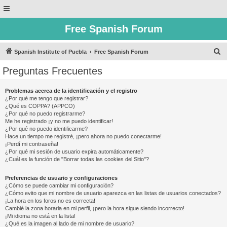
Free Spanish Forum
B
Spanish Institute of Puebla
Free Spanish Forum
u
Preguntas Frecuentes
s
c
Problemas acerca de la identificación y el registro
¿Por qué me tengo que registrar?
a
¿Qué es COPPA? (APPCO)
r
¿Por qué no puedo registrarme?
Me he registrado ¡y no me puedo identificar!
¿Por qué no puedo identificarme?
Hace un tiempo me registré, ¡pero ahora no puedo conectarme!
¡Perdí mi contraseña!
¿Por qué mi sesión de usuario expira automáticamente?
¿Cuál es la función de "Borrar todas las cookies del Sitio"?
Preferencias de usuario y configuraciones
¿Cómo se puede cambiar mi configuración?
¿Cómo evito que mi nombre de usuario aparezca en las listas de usuarios conectados?
¡La hora en los foros no es correcta!
Cambié la zona horaria en mi perfil, ¡pero la hora sigue siendo incorrecto!
¡Mi idioma no está en la lista!
¿Qué es la imagen al lado de mi nombre de usuario?