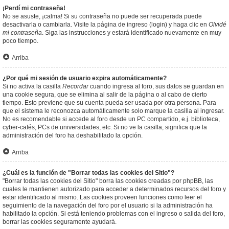
¡Perdí mi contraseña!
No se asuste, ¡calma! Si su contraseña no puede ser recuperada puede
desactivarla o cambiarla. Visite la página de ingreso (login) y haga clic en
Olvidé
mi contraseña
. Siga las instrucciones y estará identificado nuevamente en muy
poco tiempo.
Arriba
¿Por qué mi sesión de usuario expira automáticamente?
Si no activa la casilla
Recordar
cuando ingresa al foro, sus datos se guardan en
una cookie segura, que se elimina al salir de la página o al cabo de cierto
tiempo. Esto previene que su cuenta pueda ser usada por otra persona. Para
que el sistema le reconozca automáticamente solo marque la casilla al ingresar.
No es recomendable si accede al foro desde un PC compartido, e.j. biblioteca,
cyber-cafés, PCs de universidades, etc. Si no ve la casilla, significa que la
administración del foro ha deshabilitado la opción.
Arriba
¿Cuál es la función de "Borrar todas las cookies del Sitio"?
"Borrar todas las cookies del Sitio" borra las cookies creadas por phpBB, las
cuales le mantienen autorizado para acceder a determinados recursos del foro y
estar identificado al mismo. Las cookies proveen funciones como leer el
seguimiento de la navegación del foro por el usuario si la administración ha
habilitado la opción. Si está teniendo problemas con el ingreso o salida del foro,
borrar las cookies seguramente ayudará.