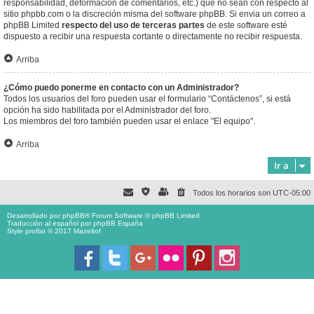
responsabilidad, deformación de comentarios, etc.) que no sean con respecto al
sitio phpbb.com o la discreción misma del software phpBB. Si envia un correo a
phpBB Limited
respecto del uso de terceras partes
de este software esté
dispuesto a recibir una respuesta cortante o directamente no recibir respuesta.
Arriba
¿Cómo puedo ponerme en contacto con un Administrador?
Todos los usuarios del foro pueden usar el formulario “Contáctenos”, si está
opción ha sido habilitada por el Administrador del foro.
Los miembros del foro también pueden usar el enlace "El equipo".
Arriba
Ir a
Todos los horarios son
UTC-05:00
Desarrollado por
phpBB
® Forum Software © phpBB Limited
Traducción al español por
phpBB España
Style proflat © 2017
Mazeltof