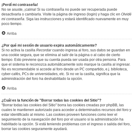
¡Perdí mi contraseña!
No se asuste, ¡calma! Si su contraseña no puede ser recuperada puede
desactivarla o cambiarla. Visite la página de ingreso (login) y haga clic en
Olvidé
mi contraseña
. Siga las instrucciones y estará identificado nuevamente en muy
poco tiempo.
Arriba
¿Por qué mi sesión de usuario expira automáticamente?
Si no activa la casilla
Recordar
cuando ingresa al foro, sus datos se guardan en
una cookie segura, que se elimina al salir de la página o al cabo de cierto
tiempo. Esto previene que su cuenta pueda ser usada por otra persona. Para
que el sistema le reconozca automáticamente solo marque la casilla al ingresar.
No es recomendable si accede al foro desde un PC compartido, e.j. biblioteca,
cyber-cafés, PCs de universidades, etc. Si no ve la casilla, significa que la
administración del foro ha deshabilitado la opción.
Arriba
¿Cuál es la función de "Borrar todas las cookies del Sitio"?
"Borrar todas las cookies del Sitio" borra las cookies creadas por phpBB, las
cuales le mantienen autorizado para acceder a determinados recursos del foro y
estar identificado al mismo. Las cookies proveen funciones como leer el
seguimiento de la navegación del foro por el usuario si la administración ha
habilitado la opción. Si está teniendo problemas con el ingreso o salida del foro,
borrar las cookies seguramente ayudará.