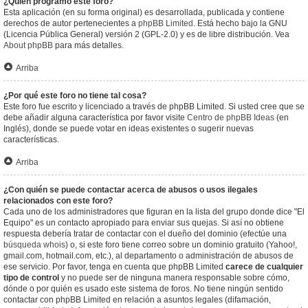
¿Quién programó este foro?
Esta aplicación (en su forma original) es desarrollada, publicada y contiene
derechos de autor pertenecientes a
phpBB Limited
. Está hecho bajo la GNU
(Licencia Pública General) versión 2 (GPL-2.0) y es de libre distribución. Vea
About phpBB
para más detalles.
Arriba
¿Por qué este foro no tiene tal cosa?
Este foro fue escrito y licenciado a través de phpBB Limited. Si usted cree que se
debe añadir alguna característica por favor visite
Centro de phpBB Ideas
(en
Inglés), donde se puede votar en ideas existentes o sugerir nuevas
características.
Arriba
¿Con quién se puede contactar acerca de abusos o usos ilegales
relacionados con este foro?
Cada uno de los administradores que figuran en la lista del grupo donde dice "El
Equipo" es un contacto apropiado para enviar sus quejas. Si así no obtiene
respuesta debería tratar de contactar con el dueño del dominio (efectúe una
búsqueda whois
) o, si este foro tiene correo sobre un dominio gratuito (Yahoo!,
gmail.com, hotmail.com, etc.), al departamento o administración de abusos de
ese servicio. Por favor, tenga en cuenta que phpBB Limited
carece de cualquier
tipo de control
y no puede ser de ninguna manera responsable sobre cómo,
dónde o por quién es usado este sistema de foros. No tiene ningún sentido
contactar con phpBB Limited en relación a asuntos legales (difamación,