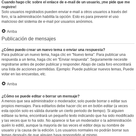
Cuando hago clic sobre el enlace de e-mail de un usuario, ¡me pide que me
registre!
Solo usuarios registrados pueden enviar e-mail a otros usuarios a través del
foro, si la administración habilita la opción. Esto es para prevenir el uso
malicioso del sistema de e-mail por usuarios anónimos.
Arriba
Publicación de mensajes
¿Cómo puedo crear un nuevo tema o enviar una respuesta?
Para publicar un nuevo tema, haga clic en "Nuevo tema". Para publicar una
respuesta a un tema, haga clic en "Enviar respuesta". Seguramente necesite
registrarse antes de poder publicar y responder. Abajo de cada foro encontrará
una lista de acciones permitidas. Ejemplo: Puede publicar nuevos temas, Puede
votar en las encuestas, etc.
Arriba
¿Cómo se puede editar o borrar un mensaje?
A menos que sea administrador o moderador, solo puede borrar o editar sus
propios mensajes. Para editarlos debe hacer clic en en botón
editar
(a veces
esta opción solo es válida durante un cierto periodo de tiempo). Si alguien
editase su tema, encontrará un pequeño texto indicando que ha sido modificado
y las veces que lo ha sido. No aparece si fue un moderador o la administración
quién lo editó, aunque la mayoría de las veces el editor deja su nombre de
usuario y la causa de la edición. Los usuarios normales no podrán borrar sus
temas después de que alguien haya respondido al mismo.