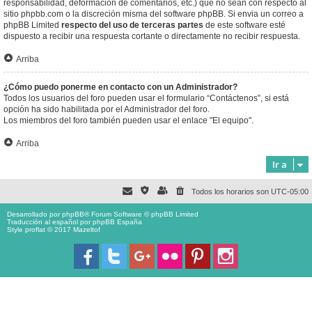
responsabilidad, deformación de comentarios, etc.) que no sean con respecto al
sitio phpbb.com o la discreción misma del software phpBB. Si envia un correo a
phpBB Limited
respecto del uso de terceras partes
de este software esté
dispuesto a recibir una respuesta cortante o directamente no recibir respuesta.
Arriba
¿Cómo puedo ponerme en contacto con un Administrador?
Todos los usuarios del foro pueden usar el formulario “Contáctenos”, si está
opción ha sido habilitada por el Administrador del foro.
Los miembros del foro también pueden usar el enlace "El equipo".
Arriba
Ir a
Todos los horarios son
UTC-05:00
Desarrollado por
phpBB
® Forum Software © phpBB Limited
Traducción al español por
phpBB España
Style proflat © 2017
Mazeltof