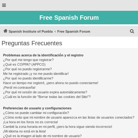
Free Spanish Forum
B
Spanish Institute of Puebla
Free Spanish Forum
u
Preguntas Frecuentes
s
c
Problemas acerca de la identificación y el registro
¿Por qué me tengo que registrar?
a
¿Qué es COPPA? (APPCO)
r
¿Por qué no puedo registrarme?
Me he registrado ¡y no me puedo identificar!
¿Por qué no puedo identificarme?
Hace un tiempo me registré, ¡pero ahora no puedo conectarme!
¡Perdí mi contraseña!
¿Por qué mi sesión de usuario expira automáticamente?
¿Cuál es la función de "Borrar todas las cookies del Sitio"?
Preferencias de usuario y configuraciones
¿Cómo se puede cambiar mi configuración?
¿Cómo evito que mi nombre de usuario aparezca en las listas de usuarios conectados?
¡La hora en los foros no es correcta!
Cambié la zona horaria en mi perfil, ¡pero la hora sigue siendo incorrecto!
¡Mi idioma no está en la lista!
¿Qué es la imagen al lado de mi nombre de usuario?