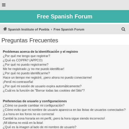
Free Spanish Forum
B
Spanish Institute of Puebla
Free Spanish Forum
u
Preguntas Frecuentes
s
c
Problemas acerca de la identificación y el registro
¿Por qué me tengo que registrar?
a
¿Qué es COPPA? (APPCO)
r
¿Por qué no puedo registrarme?
Me he registrado ¡y no me puedo identificar!
¿Por qué no puedo identificarme?
Hace un tiempo me registré, ¡pero ahora no puedo conectarme!
¡Perdí mi contraseña!
¿Por qué mi sesión de usuario expira automáticamente?
¿Cuál es la función de "Borrar todas las cookies del Sitio"?
Preferencias de usuario y configuraciones
¿Cómo se puede cambiar mi configuración?
¿Cómo evito que mi nombre de usuario aparezca en las listas de usuarios conectados?
¡La hora en los foros no es correcta!
Cambié la zona horaria en mi perfil, ¡pero la hora sigue siendo incorrecto!
¡Mi idioma no está en la lista!
¿Qué es la imagen al lado de mi nombre de usuario?