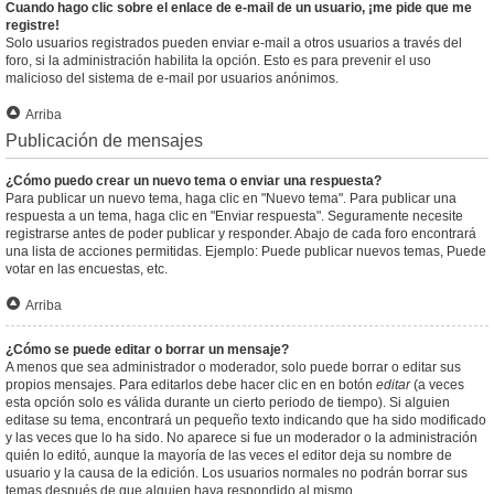
Cuando hago clic sobre el enlace de e-mail de un usuario, ¡me pide que me
registre!
Solo usuarios registrados pueden enviar e-mail a otros usuarios a través del
foro, si la administración habilita la opción. Esto es para prevenir el uso
malicioso del sistema de e-mail por usuarios anónimos.
Arriba
Publicación de mensajes
¿Cómo puedo crear un nuevo tema o enviar una respuesta?
Para publicar un nuevo tema, haga clic en "Nuevo tema". Para publicar una
respuesta a un tema, haga clic en "Enviar respuesta". Seguramente necesite
registrarse antes de poder publicar y responder. Abajo de cada foro encontrará
una lista de acciones permitidas. Ejemplo: Puede publicar nuevos temas, Puede
votar en las encuestas, etc.
Arriba
¿Cómo se puede editar o borrar un mensaje?
A menos que sea administrador o moderador, solo puede borrar o editar sus
propios mensajes. Para editarlos debe hacer clic en en botón
editar
(a veces
esta opción solo es válida durante un cierto periodo de tiempo). Si alguien
editase su tema, encontrará un pequeño texto indicando que ha sido modificado
y las veces que lo ha sido. No aparece si fue un moderador o la administración
quién lo editó, aunque la mayoría de las veces el editor deja su nombre de
usuario y la causa de la edición. Los usuarios normales no podrán borrar sus
temas después de que alguien haya respondido al mismo.