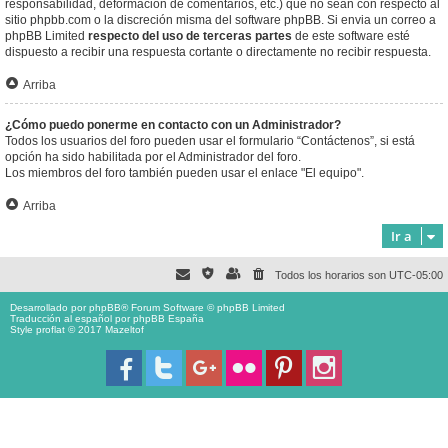
responsabilidad, deformación de comentarios, etc.) que no sean con respecto al
sitio phpbb.com o la discreción misma del software phpBB. Si envia un correo a
phpBB Limited
respecto del uso de terceras partes
de este software esté
dispuesto a recibir una respuesta cortante o directamente no recibir respuesta.
Arriba
¿Cómo puedo ponerme en contacto con un Administrador?
Todos los usuarios del foro pueden usar el formulario “Contáctenos”, si está
opción ha sido habilitada por el Administrador del foro.
Los miembros del foro también pueden usar el enlace "El equipo".
Arriba
Ir a
Todos los horarios son
UTC-05:00
Desarrollado por
phpBB
® Forum Software © phpBB Limited
Traducción al español por
phpBB España
Style proflat © 2017
Mazeltof