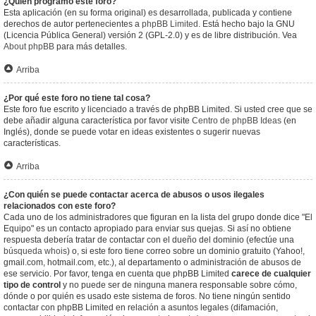
¿Quién programó este foro?
Esta aplicación (en su forma original) es desarrollada, publicada y contiene
derechos de autor pertenecientes a
phpBB Limited
. Está hecho bajo la GNU
(Licencia Pública General) versión 2 (GPL-2.0) y es de libre distribución. Vea
About phpBB
para más detalles.
Arriba
¿Por qué este foro no tiene tal cosa?
Este foro fue escrito y licenciado a través de phpBB Limited. Si usted cree que se
debe añadir alguna característica por favor visite
Centro de phpBB Ideas
(en
Inglés), donde se puede votar en ideas existentes o sugerir nuevas
características.
Arriba
¿Con quién se puede contactar acerca de abusos o usos ilegales
relacionados con este foro?
Cada uno de los administradores que figuran en la lista del grupo donde dice "El
Equipo" es un contacto apropiado para enviar sus quejas. Si así no obtiene
respuesta debería tratar de contactar con el dueño del dominio (efectúe una
búsqueda whois
) o, si este foro tiene correo sobre un dominio gratuito (Yahoo!,
gmail.com, hotmail.com, etc.), al departamento o administración de abusos de
ese servicio. Por favor, tenga en cuenta que phpBB Limited
carece de cualquier
tipo de control
y no puede ser de ninguna manera responsable sobre cómo,
dónde o por quién es usado este sistema de foros. No tiene ningún sentido
contactar con phpBB Limited en relación a asuntos legales (difamación,