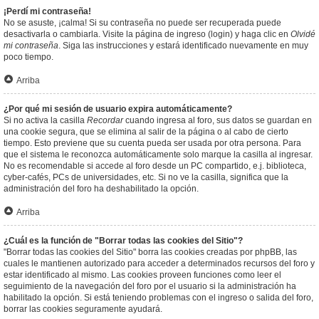
¡Perdí mi contraseña!
No se asuste, ¡calma! Si su contraseña no puede ser recuperada puede
desactivarla o cambiarla. Visite la página de ingreso (login) y haga clic en
Olvidé
mi contraseña
. Siga las instrucciones y estará identificado nuevamente en muy
poco tiempo.
Arriba
¿Por qué mi sesión de usuario expira automáticamente?
Si no activa la casilla
Recordar
cuando ingresa al foro, sus datos se guardan en
una cookie segura, que se elimina al salir de la página o al cabo de cierto
tiempo. Esto previene que su cuenta pueda ser usada por otra persona. Para
que el sistema le reconozca automáticamente solo marque la casilla al ingresar.
No es recomendable si accede al foro desde un PC compartido, e.j. biblioteca,
cyber-cafés, PCs de universidades, etc. Si no ve la casilla, significa que la
administración del foro ha deshabilitado la opción.
Arriba
¿Cuál es la función de "Borrar todas las cookies del Sitio"?
"Borrar todas las cookies del Sitio" borra las cookies creadas por phpBB, las
cuales le mantienen autorizado para acceder a determinados recursos del foro y
estar identificado al mismo. Las cookies proveen funciones como leer el
seguimiento de la navegación del foro por el usuario si la administración ha
habilitado la opción. Si está teniendo problemas con el ingreso o salida del foro,
borrar las cookies seguramente ayudará.