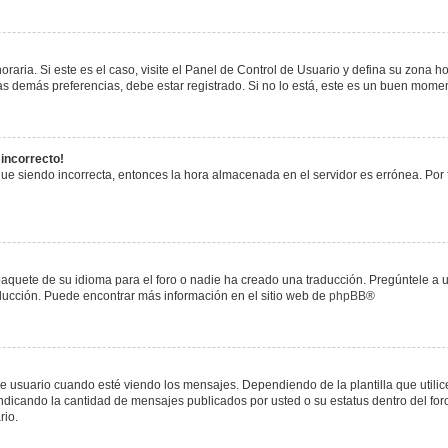
raria. Si este es el caso, visite el Panel de Control de Usuario y defina su zona h
s demás preferencias, debe estar registrado. Si no lo está, este es un buen mome
 incorrecto!
igue siendo incorrecta, entonces la hora almacenada en el servidor es errónea. Por
paquete de su idioma para el foro o nadie ha creado una traducción. Pregúntele a u
raducción. Puede encontrar más información en el sitio web de
phpBB
®
uario cuando esté viendo los mensajes. Dependiendo de la plantilla que utilice el
 indicando la cantidad de mensajes publicados por usted o su estatus dentro del 
rio.