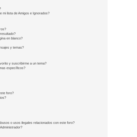
?
e mi lista de Amigos e Ignorados?
ros?
resultado?
ina en blanco?
nsajes y temas?
vorito y suscribirme a un tema?
emas específicos?
ste foro?
tos?
busos o usos ilegales relacionados con este foro?
Administrador?