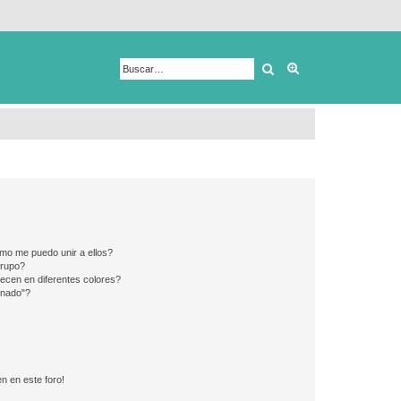
Buscar
Búsqueda avanza
mo me puedo unir a ellos?
Grupo?
ecen en diferentes colores?
inado"?
n en este foro!