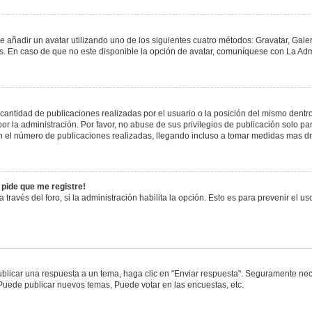
e añadir un avatar utilizando uno de los siguientes cuatro métodos: Gravatar, Gale
 En caso de que no este disponible la opción de avatar, comuníquese con La Admi
antidad de publicaciones realizadas por el usuario o la posición del mismo dentro 
 la administración. Por favor, no abuse de sus privilegios de publicación solo pa
n el número de publicaciones realizadas, llegando incluso a tomar medidas mas drá
 pide que me registre!
 través del foro, si la administración habilita la opción. Esto es para prevenir el 
blicar una respuesta a un tema, haga clic en "Enviar respuesta". Seguramente nece
 Puede publicar nuevos temas, Puede votar en las encuestas, etc.