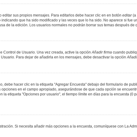
 editar sus propios mensajes. Para editarlos debe hacer clic en en botón
editar
(a 
 indicando que ha sido modificado y las veces que lo ha sido. No aparece si fue u
causa de la edición. Los usuarios normales no podrán borrar sus temas después de
e Control de Usuario. Una vez creada, active la opción
Añadir firma
cuando publiqu
e Usuario. Para dejar de añadirla en los mensajes, debe desactivar la opción
Añadir
 debe hacer clic en la etiqueta "Agregar Encuesta" debajo del formulario de public
dos opciones en el campo apropiado, asegurándose de que cada opción se encuentr
a etiqueta "Opciones por usuario", el tiempo límite en días para la encuesta (0 para
nistración. Si necesita añadir más opciones a la encuesta, comuníquese con La Admi