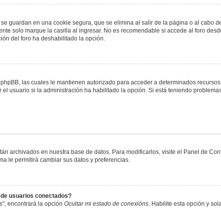
 se guardan en una cookie segura, que se elimina al salir de la página o al cabo 
te solo marque la casilla al ingresar. No es recomendable si accede al foro desde
ación del foro ha deshabilitado la opción.
or phpBB, las cuales le mantienen autorizado para acceder a determinados recursos 
el usuario si la administración ha habilitado la opción. Si está teniendo problemas
stán archivados en nuestra base de datos. Para modificarlos, visite el Panel de Co
ema le permitirá cambiar sus datos y preferencias.
s de usuarios conectados?
s", encontrará la opción
Ocultar mi estado de conexións
. Habilite esta opción y s