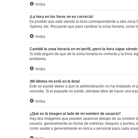
Arriba
¡La hora en los foros no es correcta!
Es posible que esté viendo la hora correspondiente a otra zona ho
Sydney, etc. Recuerde que para cambiar la zona horaria, como la
Arriba
Cambié la zona horaria en mi perfil, ¡pero la hora sigue siendo
Si está seguro de que de la zona horaria es correcta y la hora s
problema.
Arriba
¡Mi idioma no está en la lista!
Esto se puede deber a que la administración no ha instalado el 
necesita. Si el paquete no existe, siéntase libre de hacer una t
Arriba
¿Qué es la imagen al lado de mi nombre de usuario?
Hay dos imágenes que pueden aparecer debajo de su nombre de us
usuario, generalmente en forma de estrellas, bloques o puntos,
como avatar y generalmente es única o personal para cada usua