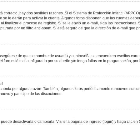
á correcto, hay dos posibles razones. Si el Sistema de Protección Infantil (APPCO)
 se le darán para activar la cuenta. Algunos foros disponen que las cuentas deben
al finalizar el proceso de registro. Si se le envió un e-mail, siga las instrucciones
apturada por un filtro anti-spam. Si está seguro de que la dirección de e-mail que 
, asegúrese de que su nombre de usuario y contraseña se encuentren escritos corr
 foro esté mal configurado por su dueño y/o tenga fallos en la programación, por 
e!
 cuenta por alguna razón. También, algunos foros periódicamente remueven sus us
 nuevo y participe de las discuciones.
uede desactivarla o cambiarla. Visite la página de ingreso (login) y haga clic en