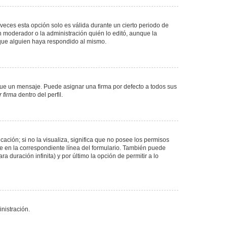
veces esta opción solo es válida durante un cierto periodo de
n moderador o la administración quién lo editó, aunque la
 que alguien haya respondido al mismo.
e un mensaje. Puede asignar una firma por defecto a todos sus
 firma
dentro del perfil.
ación; si no la visualiza, significa que no posee los permisos
e en la correspondiente línea del formulario. También puede
 duración infinita) y por último la opción de permitir a lo
nistración.