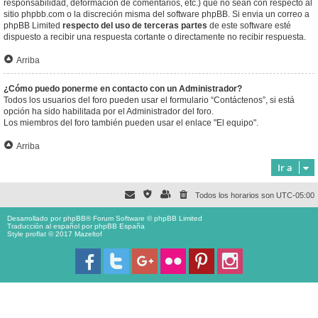
responsabilidad, deformación de comentarios, etc.) que no sean con respecto al
sitio phpbb.com o la discreción misma del software phpBB. Si envia un correo a
phpBB Limited
respecto del uso de terceras partes
de este software esté
dispuesto a recibir una respuesta cortante o directamente no recibir respuesta.
Arriba
¿Cómo puedo ponerme en contacto con un Administrador?
Todos los usuarios del foro pueden usar el formulario “Contáctenos”, si está
opción ha sido habilitada por el Administrador del foro.
Los miembros del foro también pueden usar el enlace "El equipo".
Arriba
Ir a
Todos los horarios son
UTC-05:00
Desarrollado por
phpBB
® Forum Software © phpBB Limited
Traducción al español por
phpBB España
Style proflat © 2017
Mazeltof