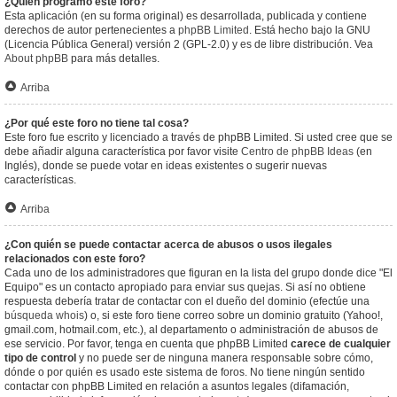
¿Quién programó este foro?
Esta aplicación (en su forma original) es desarrollada, publicada y contiene
derechos de autor pertenecientes a
phpBB Limited
. Está hecho bajo la GNU
(Licencia Pública General) versión 2 (GPL-2.0) y es de libre distribución. Vea
About phpBB
para más detalles.
Arriba
¿Por qué este foro no tiene tal cosa?
Este foro fue escrito y licenciado a través de phpBB Limited. Si usted cree que se
debe añadir alguna característica por favor visite
Centro de phpBB Ideas
(en
Inglés), donde se puede votar en ideas existentes o sugerir nuevas
características.
Arriba
¿Con quién se puede contactar acerca de abusos o usos ilegales
relacionados con este foro?
Cada uno de los administradores que figuran en la lista del grupo donde dice "El
Equipo" es un contacto apropiado para enviar sus quejas. Si así no obtiene
respuesta debería tratar de contactar con el dueño del dominio (efectúe una
búsqueda whois
) o, si este foro tiene correo sobre un dominio gratuito (Yahoo!,
gmail.com, hotmail.com, etc.), al departamento o administración de abusos de
ese servicio. Por favor, tenga en cuenta que phpBB Limited
carece de cualquier
tipo de control
y no puede ser de ninguna manera responsable sobre cómo,
dónde o por quién es usado este sistema de foros. No tiene ningún sentido
contactar con phpBB Limited en relación a asuntos legales (difamación,