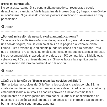
¡Perdí mi contraseña!
No se asuste, ¡calma! Si su contraseña no puede ser recuperada puede
desactivarla o cambiarla. Visite la página de ingreso (login) y haga clic en
Olvidé
mi contraseña
. Siga las instrucciones y estará identificado nuevamente en muy
poco tiempo.
Arriba
¿Por qué mi sesión de usuario expira automáticamente?
Si no activa la casilla
Recordar
cuando ingresa al foro, sus datos se guardan en
una cookie segura, que se elimina al salir de la página o al cabo de cierto
tiempo. Esto previene que su cuenta pueda ser usada por otra persona. Para
que el sistema le reconozca automáticamente solo marque la casilla al ingresar.
No es recomendable si accede al foro desde un PC compartido, e.j. biblioteca,
cyber-cafés, PCs de universidades, etc. Si no ve la casilla, significa que la
administración del foro ha deshabilitado la opción.
Arriba
¿Cuál es la función de "Borrar todas las cookies del Sitio"?
"Borrar todas las cookies del Sitio" borra las cookies creadas por phpBB, las
cuales le mantienen autorizado para acceder a determinados recursos del foro y
estar identificado al mismo. Las cookies proveen funciones como leer el
seguimiento de la navegación del foro por el usuario si la administración ha
habilitado la opción. Si está teniendo problemas con el ingreso o salida del foro,
borrar las cookies seguramente ayudará.