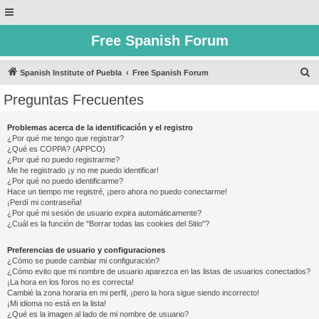
Free Spanish Forum
B
Spanish Institute of Puebla
Free Spanish Forum
u
Preguntas Frecuentes
s
c
Problemas acerca de la identificación y el registro
¿Por qué me tengo que registrar?
a
¿Qué es COPPA? (APPCO)
r
¿Por qué no puedo registrarme?
Me he registrado ¡y no me puedo identificar!
¿Por qué no puedo identificarme?
Hace un tiempo me registré, ¡pero ahora no puedo conectarme!
¡Perdí mi contraseña!
¿Por qué mi sesión de usuario expira automáticamente?
¿Cuál es la función de "Borrar todas las cookies del Sitio"?
Preferencias de usuario y configuraciones
¿Cómo se puede cambiar mi configuración?
¿Cómo evito que mi nombre de usuario aparezca en las listas de usuarios conectados?
¡La hora en los foros no es correcta!
Cambié la zona horaria en mi perfil, ¡pero la hora sigue siendo incorrecto!
¡Mi idioma no está en la lista!
¿Qué es la imagen al lado de mi nombre de usuario?