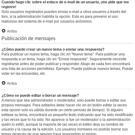
Cuando hago clic sobre el enlace de e-mail de un usuario, ¡me pide que me
registre!
Solo usuarios registrados pueden enviar e-mail a otros usuarios a través del
foro, si la administración habilita la opción. Esto es para prevenir el uso
malicioso del sistema de e-mail por usuarios anónimos.
Arriba
Publicación de mensajes
¿Cómo puedo crear un nuevo tema o enviar una respuesta?
Para publicar un nuevo tema, haga clic en "Nuevo tema". Para publicar una
respuesta a un tema, haga clic en "Enviar respuesta". Seguramente necesite
registrarse antes de poder publicar y responder. Abajo de cada foro encontrará
una lista de acciones permitidas. Ejemplo: Puede publicar nuevos temas, Puede
votar en las encuestas, etc.
Arriba
¿Cómo se puede editar o borrar un mensaje?
A menos que sea administrador o moderador, solo puede borrar o editar sus
propios mensajes. Para editarlos debe hacer clic en en botón
editar
(a veces
esta opción solo es válida durante un cierto periodo de tiempo). Si alguien
editase su tema, encontrará un pequeño texto indicando que ha sido modificado
y las veces que lo ha sido. No aparece si fue un moderador o la administración
quién lo editó, aunque la mayoría de las veces el editor deja su nombre de
usuario y la causa de la edición. Los usuarios normales no podrán borrar sus
temas después de que alguien haya respondido al mismo.