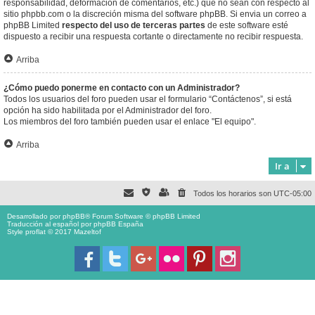
responsabilidad, deformación de comentarios, etc.) que no sean con respecto al
sitio phpbb.com o la discreción misma del software phpBB. Si envia un correo a
phpBB Limited
respecto del uso de terceras partes
de este software esté
dispuesto a recibir una respuesta cortante o directamente no recibir respuesta.
Arriba
¿Cómo puedo ponerme en contacto con un Administrador?
Todos los usuarios del foro pueden usar el formulario “Contáctenos”, si está
opción ha sido habilitada por el Administrador del foro.
Los miembros del foro también pueden usar el enlace "El equipo".
Arriba
Ir a
Todos los horarios son
UTC-05:00
Desarrollado por
phpBB
® Forum Software © phpBB Limited
Traducción al español por
phpBB España
Style proflat © 2017
Mazeltof