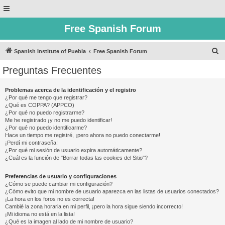
Free Spanish Forum
B
Spanish Institute of Puebla
Free Spanish Forum
u
Preguntas Frecuentes
s
c
Problemas acerca de la identificación y el registro
¿Por qué me tengo que registrar?
a
¿Qué es COPPA? (APPCO)
r
¿Por qué no puedo registrarme?
Me he registrado ¡y no me puedo identificar!
¿Por qué no puedo identificarme?
Hace un tiempo me registré, ¡pero ahora no puedo conectarme!
¡Perdí mi contraseña!
¿Por qué mi sesión de usuario expira automáticamente?
¿Cuál es la función de "Borrar todas las cookies del Sitio"?
Preferencias de usuario y configuraciones
¿Cómo se puede cambiar mi configuración?
¿Cómo evito que mi nombre de usuario aparezca en las listas de usuarios conectados?
¡La hora en los foros no es correcta!
Cambié la zona horaria en mi perfil, ¡pero la hora sigue siendo incorrecto!
¡Mi idioma no está en la lista!
¿Qué es la imagen al lado de mi nombre de usuario?