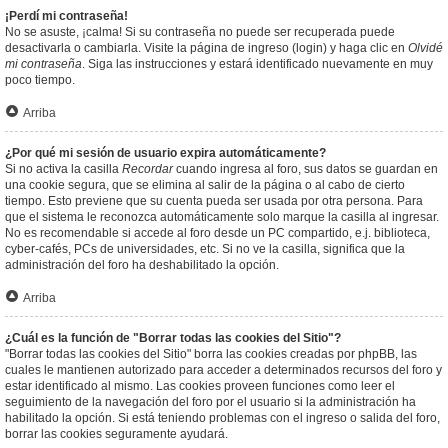
¡Perdí mi contraseña!
No se asuste, ¡calma! Si su contraseña no puede ser recuperada puede
desactivarla o cambiarla. Visite la página de ingreso (login) y haga clic en
Olvidé
mi contraseña
. Siga las instrucciones y estará identificado nuevamente en muy
poco tiempo.
Arriba
¿Por qué mi sesión de usuario expira automáticamente?
Si no activa la casilla
Recordar
cuando ingresa al foro, sus datos se guardan en
una cookie segura, que se elimina al salir de la página o al cabo de cierto
tiempo. Esto previene que su cuenta pueda ser usada por otra persona. Para
que el sistema le reconozca automáticamente solo marque la casilla al ingresar.
No es recomendable si accede al foro desde un PC compartido, e.j. biblioteca,
cyber-cafés, PCs de universidades, etc. Si no ve la casilla, significa que la
administración del foro ha deshabilitado la opción.
Arriba
¿Cuál es la función de "Borrar todas las cookies del Sitio"?
"Borrar todas las cookies del Sitio" borra las cookies creadas por phpBB, las
cuales le mantienen autorizado para acceder a determinados recursos del foro y
estar identificado al mismo. Las cookies proveen funciones como leer el
seguimiento de la navegación del foro por el usuario si la administración ha
habilitado la opción. Si está teniendo problemas con el ingreso o salida del foro,
borrar las cookies seguramente ayudará.