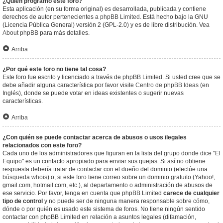
¿Quién programó este foro?
Esta aplicación (en su forma original) es desarrollada, publicada y contiene
derechos de autor pertenecientes a
phpBB Limited
. Está hecho bajo la GNU
(Licencia Pública General) versión 2 (GPL-2.0) y es de libre distribución. Vea
About phpBB
para más detalles.
Arriba
¿Por qué este foro no tiene tal cosa?
Este foro fue escrito y licenciado a través de phpBB Limited. Si usted cree que se
debe añadir alguna característica por favor visite
Centro de phpBB Ideas
(en
Inglés), donde se puede votar en ideas existentes o sugerir nuevas
características.
Arriba
¿Con quién se puede contactar acerca de abusos o usos ilegales
relacionados con este foro?
Cada uno de los administradores que figuran en la lista del grupo donde dice "El
Equipo" es un contacto apropiado para enviar sus quejas. Si así no obtiene
respuesta debería tratar de contactar con el dueño del dominio (efectúe una
búsqueda whois
) o, si este foro tiene correo sobre un dominio gratuito (Yahoo!,
gmail.com, hotmail.com, etc.), al departamento o administración de abusos de
ese servicio. Por favor, tenga en cuenta que phpBB Limited
carece de cualquier
tipo de control
y no puede ser de ninguna manera responsable sobre cómo,
dónde o por quién es usado este sistema de foros. No tiene ningún sentido
contactar con phpBB Limited en relación a asuntos legales (difamación,