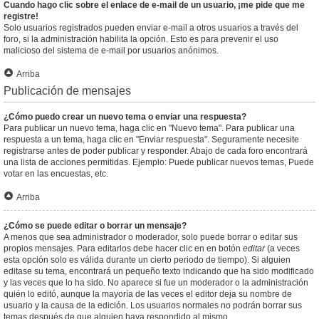
Cuando hago clic sobre el enlace de e-mail de un usuario, ¡me pide que me
registre!
Solo usuarios registrados pueden enviar e-mail a otros usuarios a través del
foro, si la administración habilita la opción. Esto es para prevenir el uso
malicioso del sistema de e-mail por usuarios anónimos.
Arriba
Publicación de mensajes
¿Cómo puedo crear un nuevo tema o enviar una respuesta?
Para publicar un nuevo tema, haga clic en "Nuevo tema". Para publicar una
respuesta a un tema, haga clic en "Enviar respuesta". Seguramente necesite
registrarse antes de poder publicar y responder. Abajo de cada foro encontrará
una lista de acciones permitidas. Ejemplo: Puede publicar nuevos temas, Puede
votar en las encuestas, etc.
Arriba
¿Cómo se puede editar o borrar un mensaje?
A menos que sea administrador o moderador, solo puede borrar o editar sus
propios mensajes. Para editarlos debe hacer clic en en botón
editar
(a veces
esta opción solo es válida durante un cierto periodo de tiempo). Si alguien
editase su tema, encontrará un pequeño texto indicando que ha sido modificado
y las veces que lo ha sido. No aparece si fue un moderador o la administración
quién lo editó, aunque la mayoría de las veces el editor deja su nombre de
usuario y la causa de la edición. Los usuarios normales no podrán borrar sus
temas después de que alguien haya respondido al mismo.