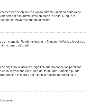
veces esta opción solo es válida durante un cierto periodo de
n moderador o la administración quién lo editó, aunque la
 que alguien haya respondido al mismo.
e un mensaje. Puede asignar una firma por defecto a todos sus
 firma
dentro del perfil.
ación; si no la visualiza, significa que no posee los permisos
e en la correspondiente línea del formulario. También puede
 duración infinita) y por último la opción de permitir a lo
nistración.