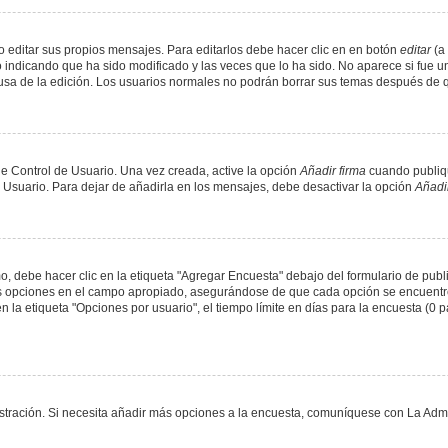
 editar sus propios mensajes. Para editarlos debe hacer clic en en botón
editar
(a 
 indicando que ha sido modificado y las veces que lo ha sido. No aparece si fue u
causa de la edición. Los usuarios normales no podrán borrar sus temas después de
e Control de Usuario. Una vez creada, active la opción
Añadir firma
cuando publiqu
e Usuario. Para dejar de añadirla en los mensajes, debe desactivar la opción
Añadir
 debe hacer clic en la etiqueta "Agregar Encuesta" debajo del formulario de public
dos opciones en el campo apropiado, asegurándose de que cada opción se encuentr
a etiqueta "Opciones por usuario", el tiempo límite en días para la encuesta (0 para
nistración. Si necesita añadir más opciones a la encuesta, comuníquese con La Admi