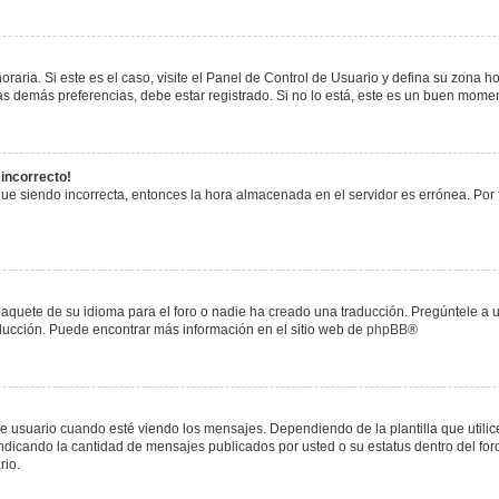
raria. Si este es el caso, visite el Panel de Control de Usuario y defina su zona h
s demás preferencias, debe estar registrado. Si no lo está, este es un buen mome
 incorrecto!
igue siendo incorrecta, entonces la hora almacenada en el servidor es errónea. Por
paquete de su idioma para el foro o nadie ha creado una traducción. Pregúntele a u
raducción. Puede encontrar más información en el sitio web de
phpBB
®
uario cuando esté viendo los mensajes. Dependiendo de la plantilla que utilice el
 indicando la cantidad de mensajes publicados por usted o su estatus dentro del 
rio.