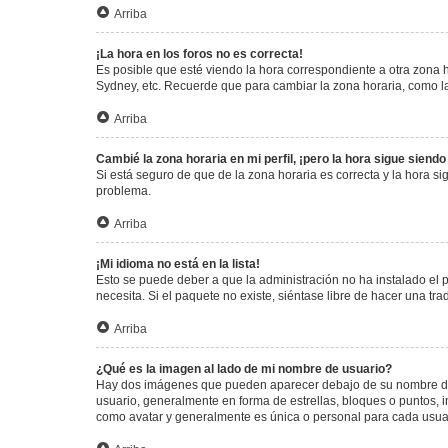
Arriba
¡La hora en los foros no es correcta!
Es posible que esté viendo la hora correspondiente a otra zona ho
Sydney, etc. Recuerde que para cambiar la zona horaria, como la
Arriba
Cambié la zona horaria en mi perfil, ¡pero la hora sigue siendo
Si está seguro de que de la zona horaria es correcta y la hora s
problema.
Arriba
¡Mi idioma no está en la lista!
Esto se puede deber a que la administración no ha instalado el 
necesita. Si el paquete no existe, siéntase libre de hacer una t
Arriba
¿Qué es la imagen al lado de mi nombre de usuario?
Hay dos imágenes que pueden aparecer debajo de su nombre de us
usuario, generalmente en forma de estrellas, bloques o puntos,
como avatar y generalmente es única o personal para cada usua