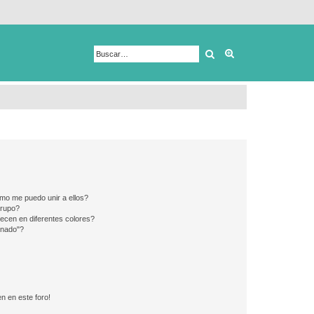
Buscar
Búsqueda avanza
mo me puedo unir a ellos?
Grupo?
ecen en diferentes colores?
inado"?
n en este foro!