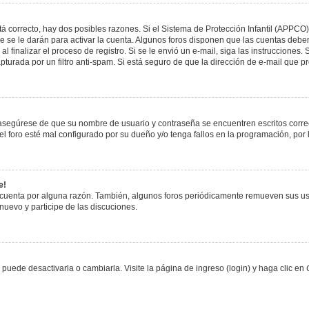
á correcto, hay dos posibles razones. Si el Sistema de Protección Infantil (APPCO)
 se le darán para activar la cuenta. Algunos foros disponen que las cuentas deben
al finalizar el proceso de registro. Si se le envió un e-mail, siga las instrucciones
apturada por un filtro anti-spam. Si está seguro de que la dirección de e-mail que 
, asegúrese de que su nombre de usuario y contraseña se encuentren escritos corr
 foro esté mal configurado por su dueño y/o tenga fallos en la programación, por 
e!
 cuenta por alguna razón. También, algunos foros periódicamente remueven sus us
 nuevo y participe de las discuciones.
uede desactivarla o cambiarla. Visite la página de ingreso (login) y haga clic en