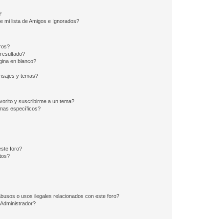
?
e mi lista de Amigos e Ignorados?
ros?
resultado?
ina en blanco?
nsajes y temas?
vorito y suscribirme a un tema?
emas específicos?
ste foro?
tos?
busos o usos ilegales relacionados con este foro?
Administrador?