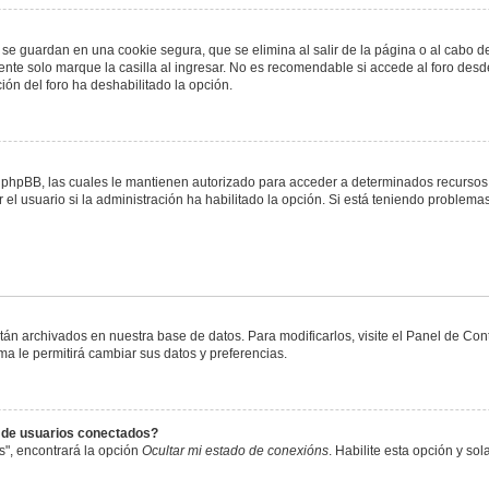
 se guardan en una cookie segura, que se elimina al salir de la página o al cabo 
te solo marque la casilla al ingresar. No es recomendable si accede al foro desde
ación del foro ha deshabilitado la opción.
or phpBB, las cuales le mantienen autorizado para acceder a determinados recursos 
el usuario si la administración ha habilitado la opción. Si está teniendo problemas
stán archivados en nuestra base de datos. Para modificarlos, visite el Panel de Co
ema le permitirá cambiar sus datos y preferencias.
s de usuarios conectados?
s", encontrará la opción
Ocultar mi estado de conexións
. Habilite esta opción y s