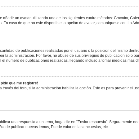
e añadir un avatar utilizando uno de los siguientes cuatro métodos: Gravatar, Gale
 En caso de que no este disponible la opción de avatar, comuníquese con La Admi
antidad de publicaciones realizadas por el usuario o la posición del mismo dentro 
 la administración. Por favor, no abuse de sus privilegios de publicación solo pa
n el número de publicaciones realizadas, llegando incluso a tomar medidas mas drá
 pide que me registre!
 través del foro, si la administración habilita la opción. Esto es para prevenir el 
blicar una respuesta a un tema, haga clic en "Enviar respuesta". Seguramente nece
 Puede publicar nuevos temas, Puede votar en las encuestas, etc.