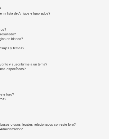
?
e mi lista de Amigos e Ignorados?
ros?
resultado?
ina en blanco?
nsajes y temas?
vorito y suscribirme a un tema?
emas específicos?
ste foro?
tos?
busos o usos ilegales relacionados con este foro?
Administrador?