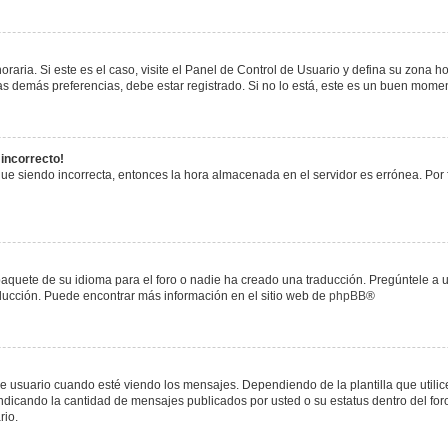
raria. Si este es el caso, visite el Panel de Control de Usuario y defina su zona h
s demás preferencias, debe estar registrado. Si no lo está, este es un buen mome
 incorrecto!
igue siendo incorrecta, entonces la hora almacenada en el servidor es errónea. Por
paquete de su idioma para el foro o nadie ha creado una traducción. Pregúntele a u
raducción. Puede encontrar más información en el sitio web de
phpBB
®
uario cuando esté viendo los mensajes. Dependiendo de la plantilla que utilice el
 indicando la cantidad de mensajes publicados por usted o su estatus dentro del 
rio.