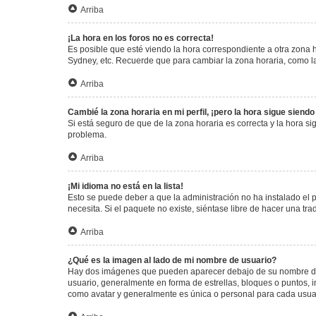
Arriba
¡La hora en los foros no es correcta!
Es posible que esté viendo la hora correspondiente a otra zona ho
Sydney, etc. Recuerde que para cambiar la zona horaria, como la
Arriba
Cambié la zona horaria en mi perfil, ¡pero la hora sigue siendo
Si está seguro de que de la zona horaria es correcta y la hora s
problema.
Arriba
¡Mi idioma no está en la lista!
Esto se puede deber a que la administración no ha instalado el 
necesita. Si el paquete no existe, siéntase libre de hacer una t
Arriba
¿Qué es la imagen al lado de mi nombre de usuario?
Hay dos imágenes que pueden aparecer debajo de su nombre de us
usuario, generalmente en forma de estrellas, bloques o puntos,
como avatar y generalmente es única o personal para cada usua