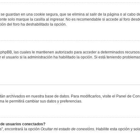
 se guardan en una cookie segura, que se elimina al salir de la página o al cabo 
te solo marque la casilla al ingresar. No es recomendable si accede al foro desde
ación del foro ha deshabilitado la opción.
or phpBB, las cuales le mantienen autorizado para acceder a determinados recursos 
el usuario si la administración ha habilitado la opción. Si está teniendo problemas
stán archivados en nuestra base de datos. Para modificarlos, visite el Panel de Co
ema le permitirá cambiar sus datos y preferencias.
s de usuarios conectados?
s", encontrará la opción
Ocultar mi estado de conexións
. Habilite esta opción y s