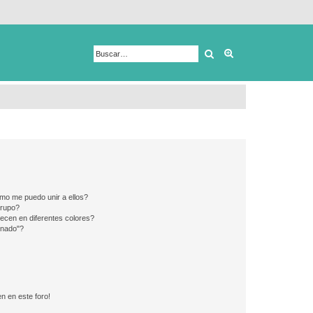
Buscar
Búsqueda avanza
mo me puedo unir a ellos?
Grupo?
ecen en diferentes colores?
inado"?
n en este foro!