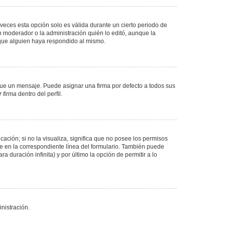
veces esta opción solo es válida durante un cierto periodo de
n moderador o la administración quién lo editó, aunque la
 que alguien haya respondido al mismo.
e un mensaje. Puede asignar una firma por defecto a todos sus
 firma
dentro del perfil.
ación; si no la visualiza, significa que no posee los permisos
e en la correspondiente línea del formulario. También puede
 duración infinita) y por último la opción de permitir a lo
nistración.