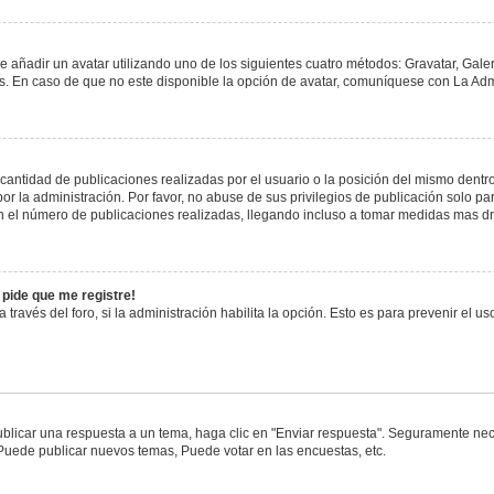
e añadir un avatar utilizando uno de los siguientes cuatro métodos: Gravatar, Gale
 En caso de que no este disponible la opción de avatar, comuníquese con La Admi
antidad de publicaciones realizadas por el usuario o la posición del mismo dentro 
 la administración. Por favor, no abuse de sus privilegios de publicación solo pa
n el número de publicaciones realizadas, llegando incluso a tomar medidas mas drá
 pide que me registre!
 través del foro, si la administración habilita la opción. Esto es para prevenir el 
blicar una respuesta a un tema, haga clic en "Enviar respuesta". Seguramente nece
 Puede publicar nuevos temas, Puede votar en las encuestas, etc.