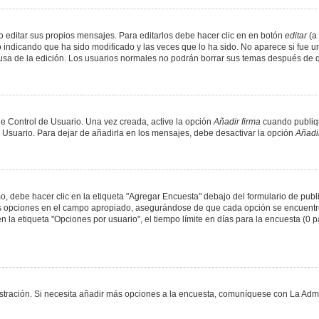
 editar sus propios mensajes. Para editarlos debe hacer clic en en botón
editar
(a 
 indicando que ha sido modificado y las veces que lo ha sido. No aparece si fue u
causa de la edición. Los usuarios normales no podrán borrar sus temas después de
e Control de Usuario. Una vez creada, active la opción
Añadir firma
cuando publiqu
e Usuario. Para dejar de añadirla en los mensajes, debe desactivar la opción
Añadir
 debe hacer clic en la etiqueta "Agregar Encuesta" debajo del formulario de public
dos opciones en el campo apropiado, asegurándose de que cada opción se encuentr
a etiqueta "Opciones por usuario", el tiempo límite en días para la encuesta (0 para
nistración. Si necesita añadir más opciones a la encuesta, comuníquese con La Admi