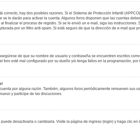
á correcto, hay dos posibles razones. Si el Sistema de Protección Infantil (APPCO)
 se le darán para activar la cuenta. Algunos foros disponen que las cuentas deben
al finalizar el proceso de registro. Si se le envió un e-mail, siga las instrucciones
apturada por un filtro anti-spam. Si está seguro de que la dirección de e-mail que 
, asegúrese de que su nombre de usuario y contraseña se encuentren escritos corr
 foro esté mal configurado por su dueño y/o tenga fallos en la programación, por 
e!
 cuenta por alguna razón. También, algunos foros periódicamente remueven sus us
 nuevo y participe de las discuciones.
uede desactivarla o cambiarla. Visite la página de ingreso (login) y haga clic en