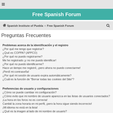
Free Spanish Forum
B
Spanish Institute of Puebla
Free Spanish Forum
u
Preguntas Frecuentes
s
c
Problemas acerca de la identificación y el registro
¿Por qué me tengo que registrar?
a
¿Qué es COPPA? (APPCO)
r
¿Por qué no puedo registrarme?
Me he registrado ¡y no me puedo identificar!
¿Por qué no puedo identificarme?
Hace un tiempo me registré, ¡pero ahora no puedo conectarme!
¡Perdí mi contraseña!
¿Por qué mi sesión de usuario expira automáticamente?
¿Cuál es la función de "Borrar todas las cookies del Sitio"?
Preferencias de usuario y configuraciones
¿Cómo se puede cambiar mi configuración?
¿Cómo evito que mi nombre de usuario aparezca en las listas de usuarios conectados?
¡La hora en los foros no es correcta!
Cambié la zona horaria en mi perfil, ¡pero la hora sigue siendo incorrecto!
¡Mi idioma no está en la lista!
¿Qué es la imagen al lado de mi nombre de usuario?