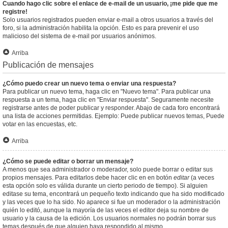
Cuando hago clic sobre el enlace de e-mail de un usuario, ¡me pide que me
registre!
Solo usuarios registrados pueden enviar e-mail a otros usuarios a través del
foro, si la administración habilita la opción. Esto es para prevenir el uso
malicioso del sistema de e-mail por usuarios anónimos.
Arriba
Publicación de mensajes
¿Cómo puedo crear un nuevo tema o enviar una respuesta?
Para publicar un nuevo tema, haga clic en "Nuevo tema". Para publicar una
respuesta a un tema, haga clic en "Enviar respuesta". Seguramente necesite
registrarse antes de poder publicar y responder. Abajo de cada foro encontrará
una lista de acciones permitidas. Ejemplo: Puede publicar nuevos temas, Puede
votar en las encuestas, etc.
Arriba
¿Cómo se puede editar o borrar un mensaje?
A menos que sea administrador o moderador, solo puede borrar o editar sus
propios mensajes. Para editarlos debe hacer clic en en botón
editar
(a veces
esta opción solo es válida durante un cierto periodo de tiempo). Si alguien
editase su tema, encontrará un pequeño texto indicando que ha sido modificado
y las veces que lo ha sido. No aparece si fue un moderador o la administración
quién lo editó, aunque la mayoría de las veces el editor deja su nombre de
usuario y la causa de la edición. Los usuarios normales no podrán borrar sus
temas después de que alguien haya respondido al mismo.