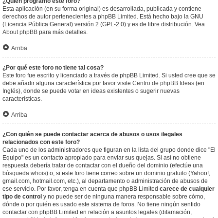
¿Quién programó este foro?
Esta aplicación (en su forma original) es desarrollada, publicada y contiene
derechos de autor pertenecientes a
phpBB Limited
. Está hecho bajo la GNU
(Licencia Pública General) versión 2 (GPL-2.0) y es de libre distribución. Vea
About phpBB
para más detalles.
Arriba
¿Por qué este foro no tiene tal cosa?
Este foro fue escrito y licenciado a través de phpBB Limited. Si usted cree que se
debe añadir alguna característica por favor visite
Centro de phpBB Ideas
(en
Inglés), donde se puede votar en ideas existentes o sugerir nuevas
características.
Arriba
¿Con quién se puede contactar acerca de abusos o usos ilegales
relacionados con este foro?
Cada uno de los administradores que figuran en la lista del grupo donde dice "El
Equipo" es un contacto apropiado para enviar sus quejas. Si así no obtiene
respuesta debería tratar de contactar con el dueño del dominio (efectúe una
búsqueda whois
) o, si este foro tiene correo sobre un dominio gratuito (Yahoo!,
gmail.com, hotmail.com, etc.), al departamento o administración de abusos de
ese servicio. Por favor, tenga en cuenta que phpBB Limited
carece de cualquier
tipo de control
y no puede ser de ninguna manera responsable sobre cómo,
dónde o por quién es usado este sistema de foros. No tiene ningún sentido
contactar con phpBB Limited en relación a asuntos legales (difamación,