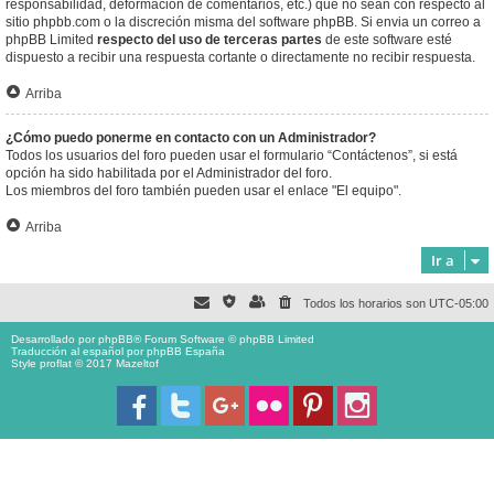
responsabilidad, deformación de comentarios, etc.) que no sean con respecto al
sitio phpbb.com o la discreción misma del software phpBB. Si envia un correo a
phpBB Limited
respecto del uso de terceras partes
de este software esté
dispuesto a recibir una respuesta cortante o directamente no recibir respuesta.
Arriba
¿Cómo puedo ponerme en contacto con un Administrador?
Todos los usuarios del foro pueden usar el formulario “Contáctenos”, si está
opción ha sido habilitada por el Administrador del foro.
Los miembros del foro también pueden usar el enlace "El equipo".
Arriba
Ir a
Todos los horarios son
UTC-05:00
Desarrollado por
phpBB
® Forum Software © phpBB Limited
Traducción al español por
phpBB España
Style proflat © 2017
Mazeltof