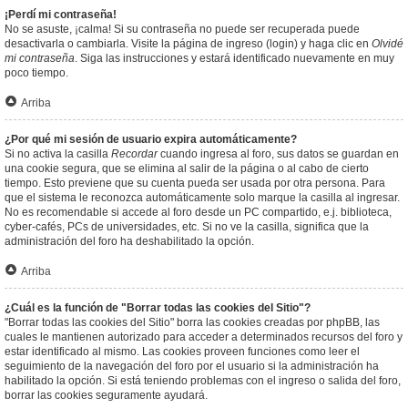
¡Perdí mi contraseña!
No se asuste, ¡calma! Si su contraseña no puede ser recuperada puede
desactivarla o cambiarla. Visite la página de ingreso (login) y haga clic en
Olvidé
mi contraseña
. Siga las instrucciones y estará identificado nuevamente en muy
poco tiempo.
Arriba
¿Por qué mi sesión de usuario expira automáticamente?
Si no activa la casilla
Recordar
cuando ingresa al foro, sus datos se guardan en
una cookie segura, que se elimina al salir de la página o al cabo de cierto
tiempo. Esto previene que su cuenta pueda ser usada por otra persona. Para
que el sistema le reconozca automáticamente solo marque la casilla al ingresar.
No es recomendable si accede al foro desde un PC compartido, e.j. biblioteca,
cyber-cafés, PCs de universidades, etc. Si no ve la casilla, significa que la
administración del foro ha deshabilitado la opción.
Arriba
¿Cuál es la función de "Borrar todas las cookies del Sitio"?
"Borrar todas las cookies del Sitio" borra las cookies creadas por phpBB, las
cuales le mantienen autorizado para acceder a determinados recursos del foro y
estar identificado al mismo. Las cookies proveen funciones como leer el
seguimiento de la navegación del foro por el usuario si la administración ha
habilitado la opción. Si está teniendo problemas con el ingreso o salida del foro,
borrar las cookies seguramente ayudará.