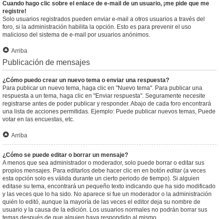
Cuando hago clic sobre el enlace de e-mail de un usuario, ¡me pide que me
registre!
Solo usuarios registrados pueden enviar e-mail a otros usuarios a través del
foro, si la administración habilita la opción. Esto es para prevenir el uso
malicioso del sistema de e-mail por usuarios anónimos.
Arriba
Publicación de mensajes
¿Cómo puedo crear un nuevo tema o enviar una respuesta?
Para publicar un nuevo tema, haga clic en "Nuevo tema". Para publicar una
respuesta a un tema, haga clic en "Enviar respuesta". Seguramente necesite
registrarse antes de poder publicar y responder. Abajo de cada foro encontrará
una lista de acciones permitidas. Ejemplo: Puede publicar nuevos temas, Puede
votar en las encuestas, etc.
Arriba
¿Cómo se puede editar o borrar un mensaje?
A menos que sea administrador o moderador, solo puede borrar o editar sus
propios mensajes. Para editarlos debe hacer clic en en botón
editar
(a veces
esta opción solo es válida durante un cierto periodo de tiempo). Si alguien
editase su tema, encontrará un pequeño texto indicando que ha sido modificado
y las veces que lo ha sido. No aparece si fue un moderador o la administración
quién lo editó, aunque la mayoría de las veces el editor deja su nombre de
usuario y la causa de la edición. Los usuarios normales no podrán borrar sus
temas después de que alguien haya respondido al mismo.