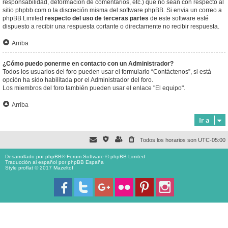
responsabilidad, deformación de comentarios, etc.) que no sean con respecto al
sitio phpbb.com o la discreción misma del software phpBB. Si envia un correo a
phpBB Limited
respecto del uso de terceras partes
de este software esté
dispuesto a recibir una respuesta cortante o directamente no recibir respuesta.
Arriba
¿Cómo puedo ponerme en contacto con un Administrador?
Todos los usuarios del foro pueden usar el formulario “Contáctenos”, si está
opción ha sido habilitada por el Administrador del foro.
Los miembros del foro también pueden usar el enlace "El equipo".
Arriba
Ir a
Todos los horarios son
UTC-05:00
Desarrollado por
phpBB
® Forum Software © phpBB Limited
Traducción al español por
phpBB España
Style proflat © 2017
Mazeltof