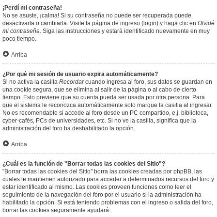
¡Perdí mi contraseña!
No se asuste, ¡calma! Si su contraseña no puede ser recuperada puede
desactivarla o cambiarla. Visite la página de ingreso (login) y haga clic en
Olvidé
mi contraseña
. Siga las instrucciones y estará identificado nuevamente en muy
poco tiempo.
Arriba
¿Por qué mi sesión de usuario expira automáticamente?
Si no activa la casilla
Recordar
cuando ingresa al foro, sus datos se guardan en
una cookie segura, que se elimina al salir de la página o al cabo de cierto
tiempo. Esto previene que su cuenta pueda ser usada por otra persona. Para
que el sistema le reconozca automáticamente solo marque la casilla al ingresar.
No es recomendable si accede al foro desde un PC compartido, e.j. biblioteca,
cyber-cafés, PCs de universidades, etc. Si no ve la casilla, significa que la
administración del foro ha deshabilitado la opción.
Arriba
¿Cuál es la función de "Borrar todas las cookies del Sitio"?
"Borrar todas las cookies del Sitio" borra las cookies creadas por phpBB, las
cuales le mantienen autorizado para acceder a determinados recursos del foro y
estar identificado al mismo. Las cookies proveen funciones como leer el
seguimiento de la navegación del foro por el usuario si la administración ha
habilitado la opción. Si está teniendo problemas con el ingreso o salida del foro,
borrar las cookies seguramente ayudará.