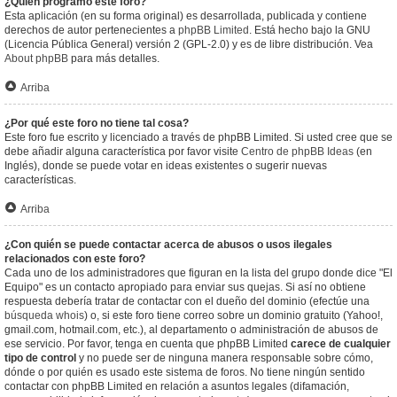
¿Quién programó este foro?
Esta aplicación (en su forma original) es desarrollada, publicada y contiene
derechos de autor pertenecientes a
phpBB Limited
. Está hecho bajo la GNU
(Licencia Pública General) versión 2 (GPL-2.0) y es de libre distribución. Vea
About phpBB
para más detalles.
Arriba
¿Por qué este foro no tiene tal cosa?
Este foro fue escrito y licenciado a través de phpBB Limited. Si usted cree que se
debe añadir alguna característica por favor visite
Centro de phpBB Ideas
(en
Inglés), donde se puede votar en ideas existentes o sugerir nuevas
características.
Arriba
¿Con quién se puede contactar acerca de abusos o usos ilegales
relacionados con este foro?
Cada uno de los administradores que figuran en la lista del grupo donde dice "El
Equipo" es un contacto apropiado para enviar sus quejas. Si así no obtiene
respuesta debería tratar de contactar con el dueño del dominio (efectúe una
búsqueda whois
) o, si este foro tiene correo sobre un dominio gratuito (Yahoo!,
gmail.com, hotmail.com, etc.), al departamento o administración de abusos de
ese servicio. Por favor, tenga en cuenta que phpBB Limited
carece de cualquier
tipo de control
y no puede ser de ninguna manera responsable sobre cómo,
dónde o por quién es usado este sistema de foros. No tiene ningún sentido
contactar con phpBB Limited en relación a asuntos legales (difamación,