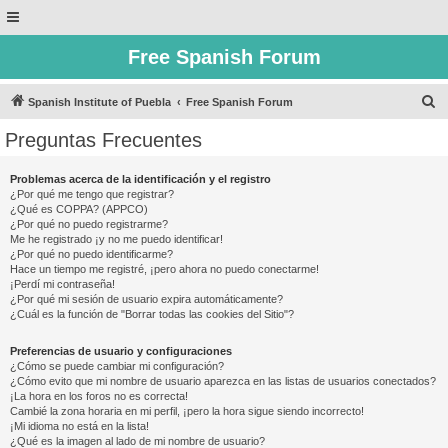
Free Spanish Forum
B
Spanish Institute of Puebla
Free Spanish Forum
u
Preguntas Frecuentes
s
c
Problemas acerca de la identificación y el registro
¿Por qué me tengo que registrar?
a
¿Qué es COPPA? (APPCO)
r
¿Por qué no puedo registrarme?
Me he registrado ¡y no me puedo identificar!
¿Por qué no puedo identificarme?
Hace un tiempo me registré, ¡pero ahora no puedo conectarme!
¡Perdí mi contraseña!
¿Por qué mi sesión de usuario expira automáticamente?
¿Cuál es la función de "Borrar todas las cookies del Sitio"?
Preferencias de usuario y configuraciones
¿Cómo se puede cambiar mi configuración?
¿Cómo evito que mi nombre de usuario aparezca en las listas de usuarios conectados?
¡La hora en los foros no es correcta!
Cambié la zona horaria en mi perfil, ¡pero la hora sigue siendo incorrecto!
¡Mi idioma no está en la lista!
¿Qué es la imagen al lado de mi nombre de usuario?