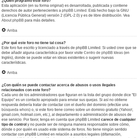
¿Quién programó este foro?
Esta aplicación (en su forma original) es desarrollada, publicada y contiene
derechos de autor pertenecientes a
phpBB Limited
. Está hecho bajo la GNU
(Licencia Pública General) versión 2 (GPL-2.0) y es de libre distribución. Vea
About phpBB
para más detalles.
Arriba
¿Por qué este foro no tiene tal cosa?
Este foro fue escrito y licenciado a través de phpBB Limited. Si usted cree que se
debe añadir alguna característica por favor visite
Centro de phpBB Ideas
(en
Inglés), donde se puede votar en ideas existentes o sugerir nuevas
características.
Arriba
¿Con quién se puede contactar acerca de abusos o usos ilegales
relacionados con este foro?
Cada uno de los administradores que figuran en la lista del grupo donde dice "El
Equipo" es un contacto apropiado para enviar sus quejas. Si así no obtiene
respuesta debería tratar de contactar con el dueño del dominio (efectúe una
búsqueda whois
) o, si este foro tiene correo sobre un dominio gratuito (Yahoo!,
gmail.com, hotmail.com, etc.), al departamento o administración de abusos de
ese servicio. Por favor, tenga en cuenta que phpBB Limited
carece de cualquier
tipo de control
y no puede ser de ninguna manera responsable sobre cómo,
dónde o por quién es usado este sistema de foros. No tiene ningún sentido
contactar con phpBB Limited en relación a asuntos legales (difamación,