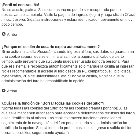
¡Perdí mi contraseña!
No se asuste, ¡calma! Si su contraseña no puede ser recuperada puede
desactivarla o cambiarla. Visite la página de ingreso (login) y haga clic en
Olvidé
mi contraseña
. Siga las instrucciones y estará identificado nuevamente en muy
poco tiempo.
Arriba
¿Por qué mi sesión de usuario expira automáticamente?
Si no activa la casilla
Recordar
cuando ingresa al foro, sus datos se guardan en
una cookie segura, que se elimina al salir de la página o al cabo de cierto
tiempo. Esto previene que su cuenta pueda ser usada por otra persona. Para
que el sistema le reconozca automáticamente solo marque la casilla al ingresar.
No es recomendable si accede al foro desde un PC compartido, e.j. biblioteca,
cyber-cafés, PCs de universidades, etc. Si no ve la casilla, significa que la
administración del foro ha deshabilitado la opción.
Arriba
¿Cuál es la función de "Borrar todas las cookies del Sitio"?
"Borrar todas las cookies del Sitio" borra las cookies creadas por phpBB, las
cuales le mantienen autorizado para acceder a determinados recursos del foro y
estar identificado al mismo. Las cookies proveen funciones como leer el
seguimiento de la navegación del foro por el usuario si la administración ha
habilitado la opción. Si está teniendo problemas con el ingreso o salida del foro,
borrar las cookies seguramente ayudará.