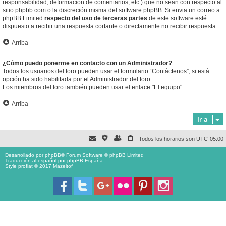
responsabilidad, deformación de comentarios, etc.) que no sean con respecto al
sitio phpbb.com o la discreción misma del software phpBB. Si envia un correo a
phpBB Limited
respecto del uso de terceras partes
de este software esté
dispuesto a recibir una respuesta cortante o directamente no recibir respuesta.
Arriba
¿Cómo puedo ponerme en contacto con un Administrador?
Todos los usuarios del foro pueden usar el formulario “Contáctenos”, si está
opción ha sido habilitada por el Administrador del foro.
Los miembros del foro también pueden usar el enlace "El equipo".
Arriba
Ir a
Todos los horarios son
UTC-05:00
Desarrollado por
phpBB
® Forum Software © phpBB Limited
Traducción al español por
phpBB España
Style proflat © 2017
Mazeltof