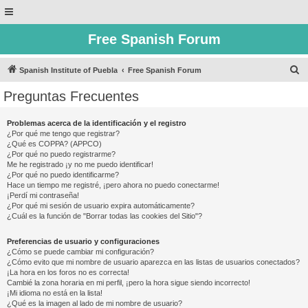
Free Spanish Forum
B
Spanish Institute of Puebla
Free Spanish Forum
u
Preguntas Frecuentes
s
c
Problemas acerca de la identificación y el registro
¿Por qué me tengo que registrar?
a
¿Qué es COPPA? (APPCO)
r
¿Por qué no puedo registrarme?
Me he registrado ¡y no me puedo identificar!
¿Por qué no puedo identificarme?
Hace un tiempo me registré, ¡pero ahora no puedo conectarme!
¡Perdí mi contraseña!
¿Por qué mi sesión de usuario expira automáticamente?
¿Cuál es la función de "Borrar todas las cookies del Sitio"?
Preferencias de usuario y configuraciones
¿Cómo se puede cambiar mi configuración?
¿Cómo evito que mi nombre de usuario aparezca en las listas de usuarios conectados?
¡La hora en los foros no es correcta!
Cambié la zona horaria en mi perfil, ¡pero la hora sigue siendo incorrecto!
¡Mi idioma no está en la lista!
¿Qué es la imagen al lado de mi nombre de usuario?