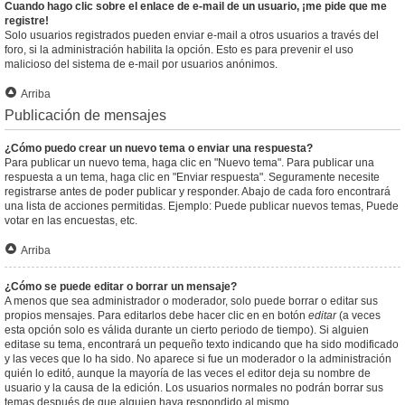
Cuando hago clic sobre el enlace de e-mail de un usuario, ¡me pide que me
registre!
Solo usuarios registrados pueden enviar e-mail a otros usuarios a través del
foro, si la administración habilita la opción. Esto es para prevenir el uso
malicioso del sistema de e-mail por usuarios anónimos.
Arriba
Publicación de mensajes
¿Cómo puedo crear un nuevo tema o enviar una respuesta?
Para publicar un nuevo tema, haga clic en "Nuevo tema". Para publicar una
respuesta a un tema, haga clic en "Enviar respuesta". Seguramente necesite
registrarse antes de poder publicar y responder. Abajo de cada foro encontrará
una lista de acciones permitidas. Ejemplo: Puede publicar nuevos temas, Puede
votar en las encuestas, etc.
Arriba
¿Cómo se puede editar o borrar un mensaje?
A menos que sea administrador o moderador, solo puede borrar o editar sus
propios mensajes. Para editarlos debe hacer clic en en botón
editar
(a veces
esta opción solo es válida durante un cierto periodo de tiempo). Si alguien
editase su tema, encontrará un pequeño texto indicando que ha sido modificado
y las veces que lo ha sido. No aparece si fue un moderador o la administración
quién lo editó, aunque la mayoría de las veces el editor deja su nombre de
usuario y la causa de la edición. Los usuarios normales no podrán borrar sus
temas después de que alguien haya respondido al mismo.