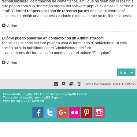
responsabilidad, deformación de comentarios, etc.) que no sean con respecto al
sitio phpbb.com o la discreción misma del software phpBB. Si envia un correo a
phpBB Limited
respecto del uso de terceras partes
de este software esté
dispuesto a recibir una respuesta cortante o directamente no recibir respuesta.
Arriba
¿Cómo puedo ponerme en contacto con un Administrador?
Todos los usuarios del foro pueden usar el formulario “Contáctenos”, si está
opción ha sido habilitada por el Administrador del foro.
Los miembros del foro también pueden usar el enlace "El equipo".
Arriba
Ir a
Todos los horarios son
UTC-05:00
Desarrollado por
phpBB
® Forum Software © phpBB Limited
Traducción al español por
phpBB España
Style proflat © 2017
Mazeltof