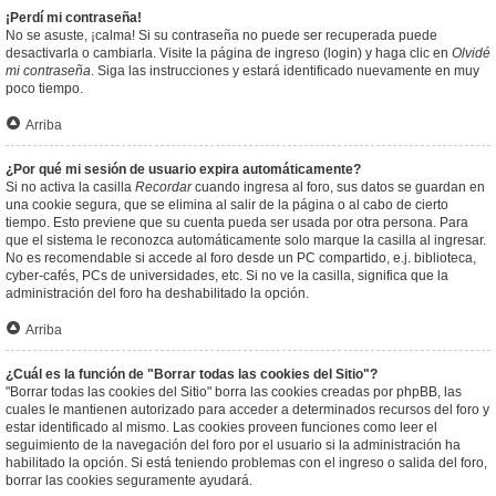
¡Perdí mi contraseña!
No se asuste, ¡calma! Si su contraseña no puede ser recuperada puede
desactivarla o cambiarla. Visite la página de ingreso (login) y haga clic en
Olvidé
mi contraseña
. Siga las instrucciones y estará identificado nuevamente en muy
poco tiempo.
Arriba
¿Por qué mi sesión de usuario expira automáticamente?
Si no activa la casilla
Recordar
cuando ingresa al foro, sus datos se guardan en
una cookie segura, que se elimina al salir de la página o al cabo de cierto
tiempo. Esto previene que su cuenta pueda ser usada por otra persona. Para
que el sistema le reconozca automáticamente solo marque la casilla al ingresar.
No es recomendable si accede al foro desde un PC compartido, e.j. biblioteca,
cyber-cafés, PCs de universidades, etc. Si no ve la casilla, significa que la
administración del foro ha deshabilitado la opción.
Arriba
¿Cuál es la función de "Borrar todas las cookies del Sitio"?
"Borrar todas las cookies del Sitio" borra las cookies creadas por phpBB, las
cuales le mantienen autorizado para acceder a determinados recursos del foro y
estar identificado al mismo. Las cookies proveen funciones como leer el
seguimiento de la navegación del foro por el usuario si la administración ha
habilitado la opción. Si está teniendo problemas con el ingreso o salida del foro,
borrar las cookies seguramente ayudará.