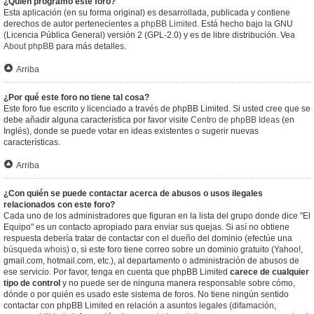
¿Quién programó este foro?
Esta aplicación (en su forma original) es desarrollada, publicada y contiene
derechos de autor pertenecientes a
phpBB Limited
. Está hecho bajo la GNU
(Licencia Pública General) versión 2 (GPL-2.0) y es de libre distribución. Vea
About phpBB
para más detalles.
Arriba
¿Por qué este foro no tiene tal cosa?
Este foro fue escrito y licenciado a través de phpBB Limited. Si usted cree que se
debe añadir alguna característica por favor visite
Centro de phpBB Ideas
(en
Inglés), donde se puede votar en ideas existentes o sugerir nuevas
características.
Arriba
¿Con quién se puede contactar acerca de abusos o usos ilegales
relacionados con este foro?
Cada uno de los administradores que figuran en la lista del grupo donde dice "El
Equipo" es un contacto apropiado para enviar sus quejas. Si así no obtiene
respuesta debería tratar de contactar con el dueño del dominio (efectúe una
búsqueda whois
) o, si este foro tiene correo sobre un dominio gratuito (Yahoo!,
gmail.com, hotmail.com, etc.), al departamento o administración de abusos de
ese servicio. Por favor, tenga en cuenta que phpBB Limited
carece de cualquier
tipo de control
y no puede ser de ninguna manera responsable sobre cómo,
dónde o por quién es usado este sistema de foros. No tiene ningún sentido
contactar con phpBB Limited en relación a asuntos legales (difamación,