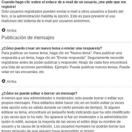
Cuando hago clic sobre el enlace de e-mail de un usuario, ¡me pide que me
registre!
Solo usuarios registrados pueden enviar e-mail a otros usuarios a través del
foro, si la administración habilita la opción. Esto es para prevenir el uso
malicioso del sistema de e-mail por usuarios anónimos.
Arriba
Publicación de mensajes
¿Cómo puedo crear un nuevo tema o enviar una respuesta?
Para publicar un nuevo tema, haga clic en "Nuevo tema". Para publicar una
respuesta a un tema, haga clic en "Enviar respuesta". Seguramente necesite
registrarse antes de poder publicar y responder. Abajo de cada foro encontrará
una lista de acciones permitidas. Ejemplo: Puede publicar nuevos temas, Puede
votar en las encuestas, etc.
Arriba
¿Cómo se puede editar o borrar un mensaje?
A menos que sea administrador o moderador, solo puede borrar o editar sus
propios mensajes. Para editarlos debe hacer clic en en botón
editar
(a veces
esta opción solo es válida durante un cierto periodo de tiempo). Si alguien
editase su tema, encontrará un pequeño texto indicando que ha sido modificado
y las veces que lo ha sido. No aparece si fue un moderador o la administración
quién lo editó, aunque la mayoría de las veces el editor deja su nombre de
usuario y la causa de la edición. Los usuarios normales no podrán borrar sus
temas después de que alguien haya respondido al mismo.