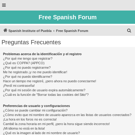
Free Spanish Forum
B
Spanish Institute of Puebla
Free Spanish Forum
u
Preguntas Frecuentes
s
c
Problemas acerca de la identificación y el registro
¿Por qué me tengo que registrar?
a
¿Qué es COPPA? (APPCO)
r
¿Por qué no puedo registrarme?
Me he registrado ¡y no me puedo identificar!
¿Por qué no puedo identificarme?
Hace un tiempo me registré, ¡pero ahora no puedo conectarme!
¡Perdí mi contraseña!
¿Por qué mi sesión de usuario expira automáticamente?
¿Cuál es la función de "Borrar todas las cookies del Sitio"?
Preferencias de usuario y configuraciones
¿Cómo se puede cambiar mi configuración?
¿Cómo evito que mi nombre de usuario aparezca en las listas de usuarios conectados?
¡La hora en los foros no es correcta!
Cambié la zona horaria en mi perfil, ¡pero la hora sigue siendo incorrecto!
¡Mi idioma no está en la lista!
¿Qué es la imagen al lado de mi nombre de usuario?