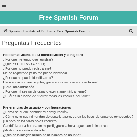
Free Spanish Forum
B
Spanish Institute of Puebla
Free Spanish Forum
u
Preguntas Frecuentes
s
c
Problemas acerca de la identificación y el registro
¿Por qué me tengo que registrar?
a
¿Qué es COPPA? (APPCO)
r
¿Por qué no puedo registrarme?
Me he registrado ¡y no me puedo identificar!
¿Por qué no puedo identificarme?
Hace un tiempo me registré, ¡pero ahora no puedo conectarme!
¡Perdí mi contraseña!
¿Por qué mi sesión de usuario expira automáticamente?
¿Cuál es la función de "Borrar todas las cookies del Sitio"?
Preferencias de usuario y configuraciones
¿Cómo se puede cambiar mi configuración?
¿Cómo evito que mi nombre de usuario aparezca en las listas de usuarios conectados?
¡La hora en los foros no es correcta!
Cambié la zona horaria en mi perfil, ¡pero la hora sigue siendo incorrecto!
¡Mi idioma no está en la lista!
¿Qué es la imagen al lado de mi nombre de usuario?