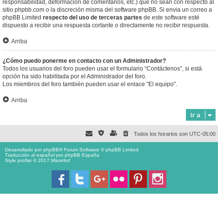
responsabilidad, deformación de comentarios, etc.) que no sean con respecto al
sitio phpbb.com o la discreción misma del software phpBB. Si envia un correo a
phpBB Limited
respecto del uso de terceras partes
de este software esté
dispuesto a recibir una respuesta cortante o directamente no recibir respuesta.
Arriba
¿Cómo puedo ponerme en contacto con un Administrador?
Todos los usuarios del foro pueden usar el formulario “Contáctenos”, si está
opción ha sido habilitada por el Administrador del foro.
Los miembros del foro también pueden usar el enlace "El equipo".
Arriba
Ir a
Todos los horarios son
UTC-05:00
Desarrollado por
phpBB
® Forum Software © phpBB Limited
Traducción al español por
phpBB España
Style proflat © 2017
Mazeltof