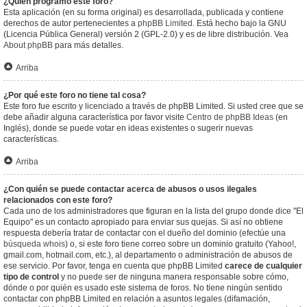
¿Quién programó este foro?
Esta aplicación (en su forma original) es desarrollada, publicada y contiene
derechos de autor pertenecientes a
phpBB Limited
. Está hecho bajo la GNU
(Licencia Pública General) versión 2 (GPL-2.0) y es de libre distribución. Vea
About phpBB
para más detalles.
Arriba
¿Por qué este foro no tiene tal cosa?
Este foro fue escrito y licenciado a través de phpBB Limited. Si usted cree que se
debe añadir alguna característica por favor visite
Centro de phpBB Ideas
(en
Inglés), donde se puede votar en ideas existentes o sugerir nuevas
características.
Arriba
¿Con quién se puede contactar acerca de abusos o usos ilegales
relacionados con este foro?
Cada uno de los administradores que figuran en la lista del grupo donde dice "El
Equipo" es un contacto apropiado para enviar sus quejas. Si así no obtiene
respuesta debería tratar de contactar con el dueño del dominio (efectúe una
búsqueda whois
) o, si este foro tiene correo sobre un dominio gratuito (Yahoo!,
gmail.com, hotmail.com, etc.), al departamento o administración de abusos de
ese servicio. Por favor, tenga en cuenta que phpBB Limited
carece de cualquier
tipo de control
y no puede ser de ninguna manera responsable sobre cómo,
dónde o por quién es usado este sistema de foros. No tiene ningún sentido
contactar con phpBB Limited en relación a asuntos legales (difamación,