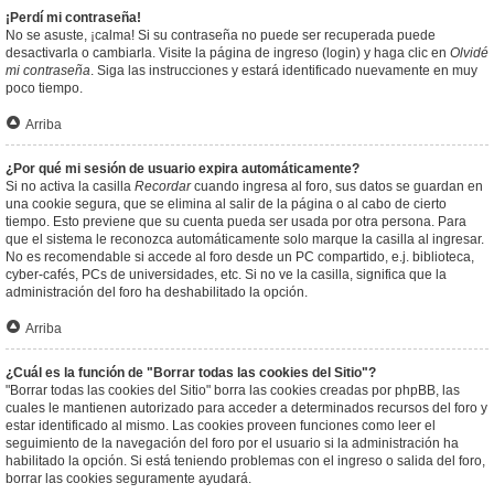
¡Perdí mi contraseña!
No se asuste, ¡calma! Si su contraseña no puede ser recuperada puede
desactivarla o cambiarla. Visite la página de ingreso (login) y haga clic en
Olvidé
mi contraseña
. Siga las instrucciones y estará identificado nuevamente en muy
poco tiempo.
Arriba
¿Por qué mi sesión de usuario expira automáticamente?
Si no activa la casilla
Recordar
cuando ingresa al foro, sus datos se guardan en
una cookie segura, que se elimina al salir de la página o al cabo de cierto
tiempo. Esto previene que su cuenta pueda ser usada por otra persona. Para
que el sistema le reconozca automáticamente solo marque la casilla al ingresar.
No es recomendable si accede al foro desde un PC compartido, e.j. biblioteca,
cyber-cafés, PCs de universidades, etc. Si no ve la casilla, significa que la
administración del foro ha deshabilitado la opción.
Arriba
¿Cuál es la función de "Borrar todas las cookies del Sitio"?
"Borrar todas las cookies del Sitio" borra las cookies creadas por phpBB, las
cuales le mantienen autorizado para acceder a determinados recursos del foro y
estar identificado al mismo. Las cookies proveen funciones como leer el
seguimiento de la navegación del foro por el usuario si la administración ha
habilitado la opción. Si está teniendo problemas con el ingreso o salida del foro,
borrar las cookies seguramente ayudará.