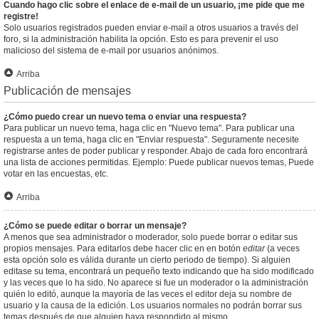
Cuando hago clic sobre el enlace de e-mail de un usuario, ¡me pide que me
registre!
Solo usuarios registrados pueden enviar e-mail a otros usuarios a través del
foro, si la administración habilita la opción. Esto es para prevenir el uso
malicioso del sistema de e-mail por usuarios anónimos.
Arriba
Publicación de mensajes
¿Cómo puedo crear un nuevo tema o enviar una respuesta?
Para publicar un nuevo tema, haga clic en "Nuevo tema". Para publicar una
respuesta a un tema, haga clic en "Enviar respuesta". Seguramente necesite
registrarse antes de poder publicar y responder. Abajo de cada foro encontrará
una lista de acciones permitidas. Ejemplo: Puede publicar nuevos temas, Puede
votar en las encuestas, etc.
Arriba
¿Cómo se puede editar o borrar un mensaje?
A menos que sea administrador o moderador, solo puede borrar o editar sus
propios mensajes. Para editarlos debe hacer clic en en botón
editar
(a veces
esta opción solo es válida durante un cierto periodo de tiempo). Si alguien
editase su tema, encontrará un pequeño texto indicando que ha sido modificado
y las veces que lo ha sido. No aparece si fue un moderador o la administración
quién lo editó, aunque la mayoría de las veces el editor deja su nombre de
usuario y la causa de la edición. Los usuarios normales no podrán borrar sus
temas después de que alguien haya respondido al mismo.