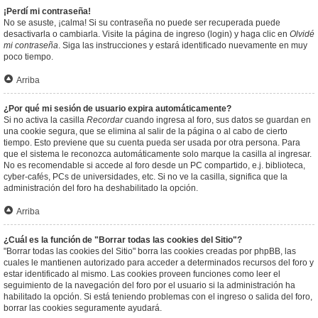
¡Perdí mi contraseña!
No se asuste, ¡calma! Si su contraseña no puede ser recuperada puede
desactivarla o cambiarla. Visite la página de ingreso (login) y haga clic en
Olvidé
mi contraseña
. Siga las instrucciones y estará identificado nuevamente en muy
poco tiempo.
Arriba
¿Por qué mi sesión de usuario expira automáticamente?
Si no activa la casilla
Recordar
cuando ingresa al foro, sus datos se guardan en
una cookie segura, que se elimina al salir de la página o al cabo de cierto
tiempo. Esto previene que su cuenta pueda ser usada por otra persona. Para
que el sistema le reconozca automáticamente solo marque la casilla al ingresar.
No es recomendable si accede al foro desde un PC compartido, e.j. biblioteca,
cyber-cafés, PCs de universidades, etc. Si no ve la casilla, significa que la
administración del foro ha deshabilitado la opción.
Arriba
¿Cuál es la función de "Borrar todas las cookies del Sitio"?
"Borrar todas las cookies del Sitio" borra las cookies creadas por phpBB, las
cuales le mantienen autorizado para acceder a determinados recursos del foro y
estar identificado al mismo. Las cookies proveen funciones como leer el
seguimiento de la navegación del foro por el usuario si la administración ha
habilitado la opción. Si está teniendo problemas con el ingreso o salida del foro,
borrar las cookies seguramente ayudará.