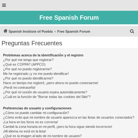
Free Spanish Forum
B
Spanish Institute of Puebla
Free Spanish Forum
u
Preguntas Frecuentes
s
c
Problemas acerca de la identificación y el registro
¿Por qué me tengo que registrar?
a
¿Qué es COPPA? (APPCO)
r
¿Por qué no puedo registrarme?
Me he registrado ¡y no me puedo identificar!
¿Por qué no puedo identificarme?
Hace un tiempo me registré, ¡pero ahora no puedo conectarme!
¡Perdí mi contraseña!
¿Por qué mi sesión de usuario expira automáticamente?
¿Cuál es la función de "Borrar todas las cookies del Sitio"?
Preferencias de usuario y configuraciones
¿Cómo se puede cambiar mi configuración?
¿Cómo evito que mi nombre de usuario aparezca en las listas de usuarios conectados?
¡La hora en los foros no es correcta!
Cambié la zona horaria en mi perfil, ¡pero la hora sigue siendo incorrecto!
¡Mi idioma no está en la lista!
¿Qué es la imagen al lado de mi nombre de usuario?