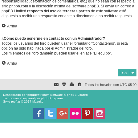
responsabilidad, deformación de comentarios, etc.) que no sean con respecto al
sitio phpbb.com o la discreción misma del software phpBB. Si envia un correo a
phpBB Limited
respecto del uso de terceras partes
de este software esté
dispuesto a recibir una respuesta cortante o directamente no recibir respuesta.
Arriba
¿Cómo puedo ponerme en contacto con un Administrador?
Todos los usuarios del foro pueden usar el formulario “Contáctenos”, si está
opción ha sido habilitada por el Administrador del foro.
Los miembros del foro también pueden usar el enlace "El equipo".
Arriba
Ir a
Todos los horarios son
UTC-05:00
Desarrollado por
phpBB
® Forum Software © phpBB Limited
Traducción al español por
phpBB España
Style proflat © 2017
Mazeltof