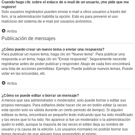
Cuando hago clic sobre el enlace de e-mail de un usuario, ¡me pide que me
registre!
Solo usuarios registrados pueden enviar e-mail a otros usuarios a través del
foro, si la administración habilita la opción. Esto es para prevenir el uso
malicioso del sistema de e-mail por usuarios anónimos.
Arriba
Publicación de mensajes
¿Cómo puedo crear un nuevo tema o enviar una respuesta?
Para publicar un nuevo tema, haga clic en "Nuevo tema". Para publicar una
respuesta a un tema, haga clic en "Enviar respuesta". Seguramente necesite
registrarse antes de poder publicar y responder. Abajo de cada foro encontrará
una lista de acciones permitidas. Ejemplo: Puede publicar nuevos temas, Puede
votar en las encuestas, etc.
Arriba
¿Cómo se puede editar o borrar un mensaje?
A menos que sea administrador o moderador, solo puede borrar o editar sus
propios mensajes. Para editarlos debe hacer clic en en botón
editar
(a veces
esta opción solo es válida durante un cierto periodo de tiempo). Si alguien
editase su tema, encontrará un pequeño texto indicando que ha sido modificado
y las veces que lo ha sido. No aparece si fue un moderador o la administración
quién lo editó, aunque la mayoría de las veces el editor deja su nombre de
usuario y la causa de la edición. Los usuarios normales no podrán borrar sus
temas después de que alguien haya respondido al mismo.