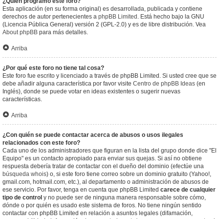
¿Quién programó este foro?
Esta aplicación (en su forma original) es desarrollada, publicada y contiene
derechos de autor pertenecientes a
phpBB Limited
. Está hecho bajo la GNU
(Licencia Pública General) versión 2 (GPL-2.0) y es de libre distribución. Vea
About phpBB
para más detalles.
Arriba
¿Por qué este foro no tiene tal cosa?
Este foro fue escrito y licenciado a través de phpBB Limited. Si usted cree que se
debe añadir alguna característica por favor visite
Centro de phpBB Ideas
(en
Inglés), donde se puede votar en ideas existentes o sugerir nuevas
características.
Arriba
¿Con quién se puede contactar acerca de abusos o usos ilegales
relacionados con este foro?
Cada uno de los administradores que figuran en la lista del grupo donde dice "El
Equipo" es un contacto apropiado para enviar sus quejas. Si así no obtiene
respuesta debería tratar de contactar con el dueño del dominio (efectúe una
búsqueda whois
) o, si este foro tiene correo sobre un dominio gratuito (Yahoo!,
gmail.com, hotmail.com, etc.), al departamento o administración de abusos de
ese servicio. Por favor, tenga en cuenta que phpBB Limited
carece de cualquier
tipo de control
y no puede ser de ninguna manera responsable sobre cómo,
dónde o por quién es usado este sistema de foros. No tiene ningún sentido
contactar con phpBB Limited en relación a asuntos legales (difamación,